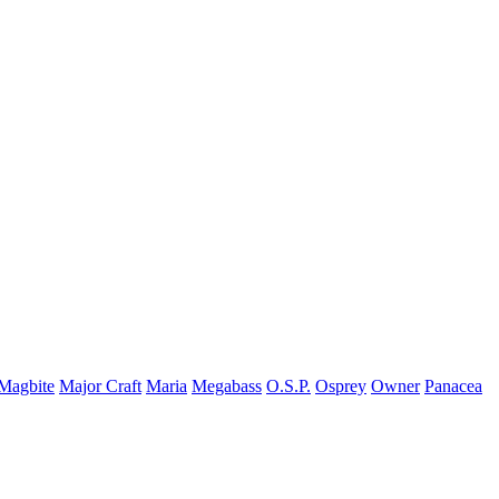
Magbite
Major Craft
Maria
Megabass
O.S.P.
Osprey
Owner
Panacea