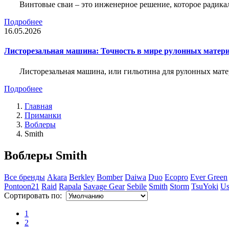
Винтовые сваи – это инженерное решение, которое радика
Подробнее
16.05.2026
Листорезальная машина: Точность в мире рулонных матер
Листорезальная машина, или гильотина для рулонных мат
Подробнее
Главная
Приманки
Воблеры
Smith
Воблеры Smith
Все бренды
Akara
Berkley
Bomber
Daiwa
Duo
Ecopro
Ever Green
Pontoon21
Raid
Rapala
Savage Gear
Sebile
Smith
Storm
TsuYoki
Us
Сортировать по:
1
2