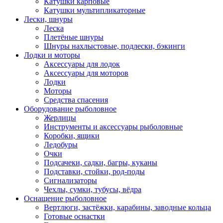
Катушки карповые
Катушки мультипликаторные
Лески, шнуры
Леска
Плетёные шнуры
Шнуры нахлыстовые, подлески, бэкинги
Лодки и моторы
Аксессуары для лодок
Аксессуары для моторов
Лодки
Моторы
Средства спасения
Оборудование рыболовное
Жерлицы
Инструменты и аксессуары рыболовные
Коробки, ящики
Ледобуры
Очки
Подсачеки, садки, багры, куканы
Подставки, стойки, род-поды
Сигнализаторы
Чехлы, сумки, тубусы, вёдра
Оснащение рыболовное
Вертлюги, застёжки, карабины, заводные кольца
Готовые оснастки