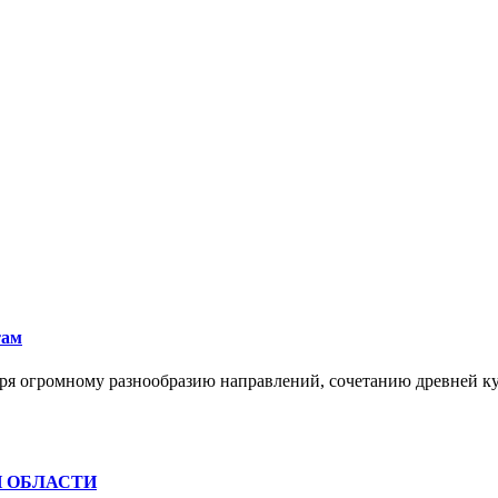
там
ря огромному разнообразию направлений, сочетанию древней к
Й ОБЛАСТИ