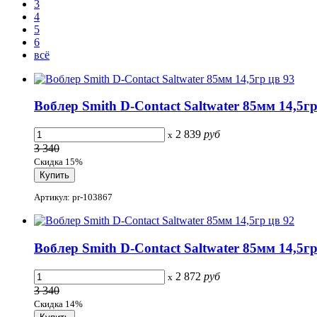
3
4
5
6
всё
Воблер Smith D-Contact Saltwater 85мм 14,5гр
2 839
руб
x
3 340
Скидка 15%
Артикул: pr-103867
Воблер Smith D-Contact Saltwater 85мм 14,5гр
2 872
руб
x
3 340
Скидка 14%