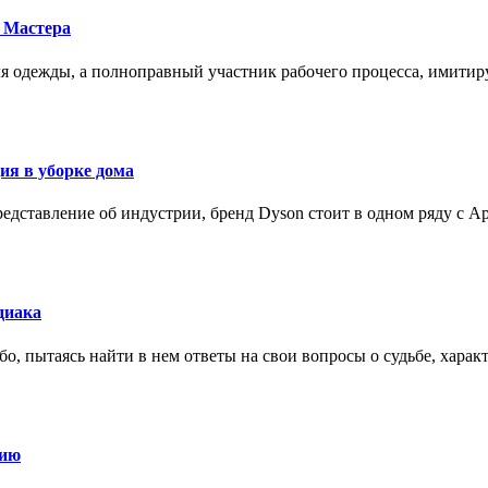
 Мастера
для одежды, а полноправный участник рабочего процесса, имит
ия в уборке дома
редставление об индустрии, бренд Dyson стоит в одном ряду с Ap
диака
о, пытаясь найти в нем ответы на свои вопросы о судьбе, харак
нию