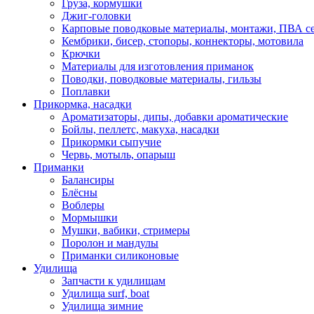
Груза, кормушки
Джиг-головки
Карповые поводковые материалы, монтажи, ПВА се
Кембрики, бисер, стопоры, коннекторы, мотовила
Крючки
Материалы для изготовления приманок
Поводки, поводковые материалы, гильзы
Поплавки
Прикормка, насадки
Ароматизаторы, дипы, добавки ароматические
Бойлы, пеллетс, макуха, насадки
Прикормки сыпучие
Червь, мотыль, опарыш
Приманки
Балансиры
Блёсны
Воблеры
Мормышки
Мушки, вабики, стримеры
Поролон и мандулы
Приманки силиконовые
Удилища
Запчасти к удилищам
Удилища surf, boat
Удилища зимние