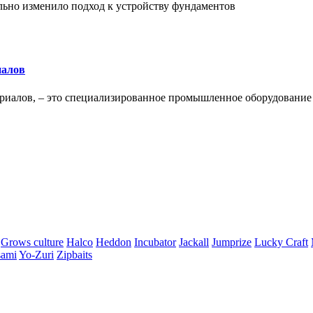
льно изменило подход к устройству фундаментов
иалов
ериалов, – это специализированное промышленное оборудование
Grows culture
Halco
Heddon
Incubator
Jackall
Jumprize
Lucky Craft
ami
Yo-Zuri
Zipbaits