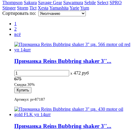
Thompson
Sakura
Savage Gear
Sawamura
Sebile
Select
SPRO
Stinger
Storm
Tict
Xesta
Yamashita
Yarie
Yum
Сортировать по:
1
2
всё
Приманка Reins Bubbring shaker 3''...
472
руб
x
675
Скидка 30%
Артикул: pr-87187
Приманка Reins Bubbring shaker 3''...