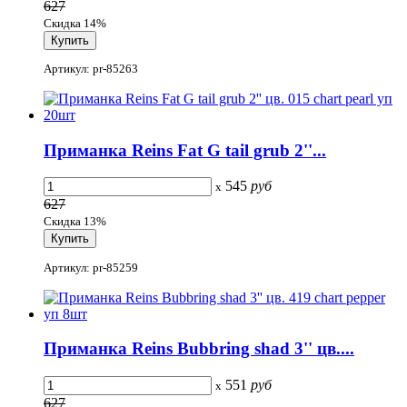
627
Скидка 14%
Артикул: pr-85263
Приманка Reins Fat G tail grub 2''...
545
руб
x
627
Скидка 13%
Артикул: pr-85259
Приманка Reins Bubbring shad 3'' цв....
551
руб
x
627