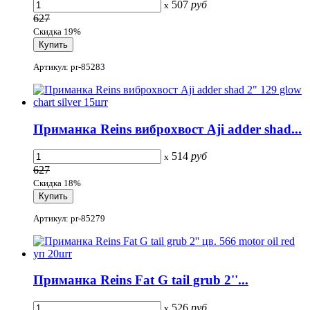
507
руб
x
627
Скидка 19%
Артикул: pr-85283
Приманка Reins виброхвост Aji adder shad...
514
руб
x
627
Скидка 18%
Артикул: pr-85279
Приманка Reins Fat G tail grub 2''...
526
руб
x