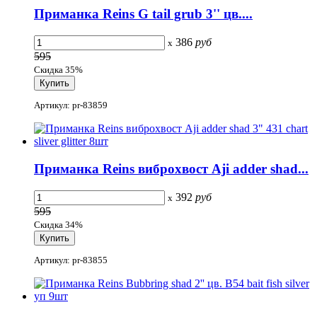
Приманка Reins G tail grub 3'' цв....
386
руб
x
595
Скидка 35%
Артикул: pr-83859
Приманка Reins виброхвост Aji adder shad...
392
руб
x
595
Скидка 34%
Артикул: pr-83855