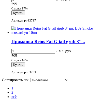
595
Скидка 17%
Артикул: pr-83787
Приманка Reins Fat G tail grub 3''...
499
руб
x
595
Скидка 16%
Артикул: pr-83783
Сортировать по:
1
2
всё