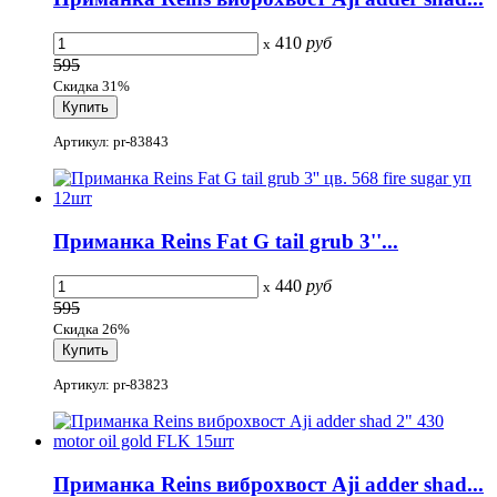
410
руб
x
595
Скидка 31%
Артикул: pr-83843
Приманка Reins Fat G tail grub 3''...
440
руб
x
595
Скидка 26%
Артикул: pr-83823
Приманка Reins виброхвост Aji adder shad...