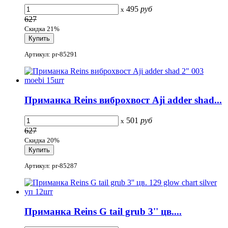
495
руб
x
627
Скидка 21%
Артикул: pr-85291
Приманка Reins виброхвост Aji adder shad...
501
руб
x
627
Скидка 20%
Артикул: pr-85287
Приманка Reins G tail grub 3'' цв....