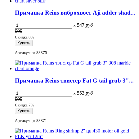
Приманка Reins виброхвост Aji adder shad...
547
руб
x
595
Скидка 8%
Артикул: pr-83875
Приманка Reins твистер Fat G tail grub 3"...
553
руб
x
595
Скидка 7%
Артикул: pr-83871