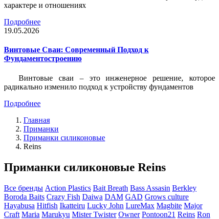
характере и отношениях
Подробнее
19.05.2026
Винтовые Сваи: Современный Подход к
Фундаментостроению
Винтовые сваи – это инженерное решение, которое
радикально изменило подход к устройству фундаментов
Подробнее
Главная
Приманки
Приманки силиконовые
Reins
Приманки силиконовые Reins
Все бренды
Action Plastics
Bait Breath
Bass Assasin
Berkley
Boroda Baits
Crazy Fish
Daiwa
DAM
GAD
Grows culture
Hayabusa
Hitfish
Ikatteiru
Lucky John
LureMax
Magbite
Major
Craft
Maria
Marukyu
Mister Twister
Owner
Pontoon21
Reins
Ron