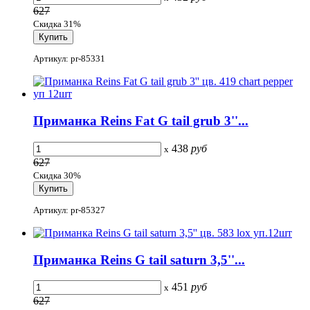
627
Скидка 31%
Артикул: pr-85331
Приманка Reins Fat G tail grub 3''...
438
руб
x
627
Скидка 30%
Артикул: pr-85327
Приманка Reins G tail saturn 3,5''...
451
руб
x
627