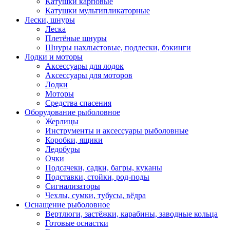
Катушки карповые
Катушки мультипликаторные
Лески, шнуры
Леска
Плетёные шнуры
Шнуры нахлыстовые, подлески, бэкинги
Лодки и моторы
Аксессуары для лодок
Аксессуары для моторов
Лодки
Моторы
Средства спасения
Оборудование рыболовное
Жерлицы
Инструменты и аксессуары рыболовные
Коробки, ящики
Ледобуры
Очки
Подсачеки, садки, багры, куканы
Подставки, стойки, род-поды
Сигнализаторы
Чехлы, сумки, тубусы, вёдра
Оснащение рыболовное
Вертлюги, застёжки, карабины, заводные кольца
Готовые оснастки