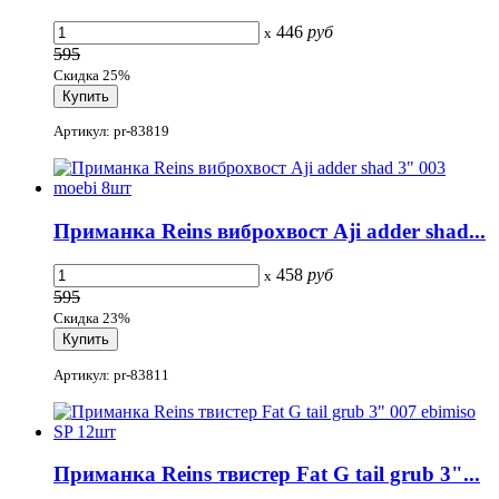
446
руб
x
595
Скидка 25%
Артикул: pr-83819
Приманка Reins виброхвост Aji adder shad...
458
руб
x
595
Скидка 23%
Артикул: pr-83811
Приманка Reins твистер Fat G tail grub 3"...