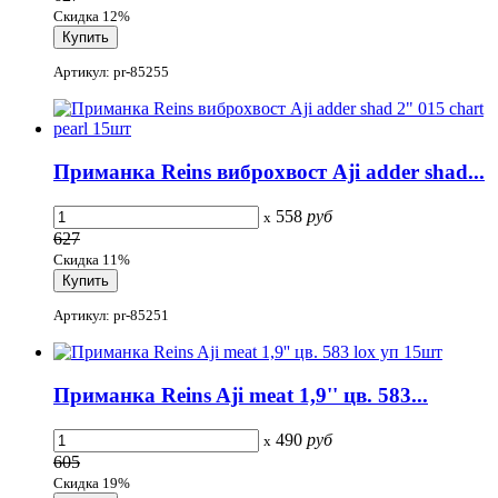
Скидка 12%
Артикул: pr-85255
Приманка Reins виброхвост Aji adder shad...
558
руб
x
627
Скидка 11%
Артикул: pr-85251
Приманка Reins Aji meat 1,9'' цв. 583...
490
руб
x
605
Скидка 19%