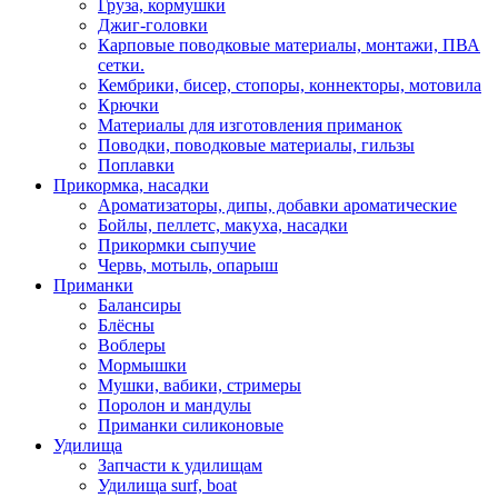
Груза, кормушки
Джиг-головки
Карповые поводковые материалы, монтажи, ПВА
сетки.
Кембрики, бисер, стопоры, коннекторы, мотовила
Крючки
Материалы для изготовления приманок
Поводки, поводковые материалы, гильзы
Поплавки
Прикормка, насадки
Ароматизаторы, дипы, добавки ароматические
Бойлы, пеллетс, макуха, насадки
Прикормки сыпучие
Червь, мотыль, опарыш
Приманки
Балансиры
Блёсны
Воблеры
Мормышки
Мушки, вабики, стримеры
Поролон и мандулы
Приманки силиконовые
Удилища
Запчасти к удилищам
Удилища surf, boat