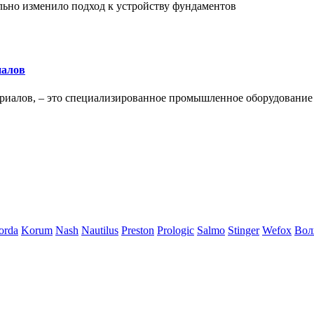
льно изменило подход к устройству фундаментов
иалов
ериалов, – это специализированное промышленное оборудование
orda
Korum
Nash
Nautilus
Preston
Prologic
Salmo
Stinger
Wefox
Вол