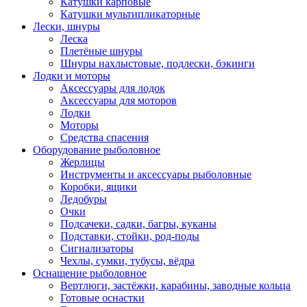
Катушки карповые
Катушки мультипликаторные
Лески, шнуры
Леска
Плетёные шнуры
Шнуры нахлыстовые, подлески, бэкинги
Лодки и моторы
Аксессуары для лодок
Аксессуары для моторов
Лодки
Моторы
Средства спасения
Оборудование рыболовное
Жерлицы
Инструменты и аксессуары рыболовные
Коробки, ящики
Ледобуры
Очки
Подсачеки, садки, багры, куканы
Подставки, стойки, род-поды
Сигнализаторы
Чехлы, сумки, тубусы, вёдра
Оснащение рыболовное
Вертлюги, застёжки, карабины, заводные кольца
Готовые оснастки