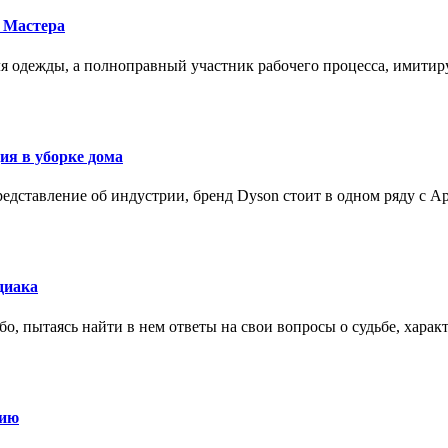
 Мастера
для одежды, а полноправный участник рабочего процесса, имит
ия в уборке дома
редставление об индустрии, бренд Dyson стоит в одном ряду с Ap
диака
о, пытаясь найти в нем ответы на свои вопросы о судьбе, харак
нию