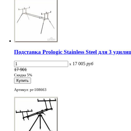
Подставка Prologic Stainless Steel для 3 удили
17 005
руб
x
17 901
Скидка 5%
Артикул: pr-108663