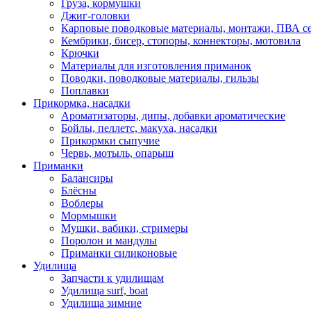
Груза, кормушки
Джиг-головки
Карповые поводковые материалы, монтажи, ПВА се
Кембрики, бисер, стопоры, коннекторы, мотовила
Крючки
Материалы для изготовления приманок
Поводки, поводковые материалы, гильзы
Поплавки
Прикормка, насадки
Ароматизаторы, дипы, добавки ароматические
Бойлы, пеллетс, макуха, насадки
Прикормки сыпучие
Червь, мотыль, опарыш
Приманки
Балансиры
Блёсны
Воблеры
Мормышки
Мушки, вабики, стримеры
Поролон и мандулы
Приманки силиконовые
Удилища
Запчасти к удилищам
Удилища surf, boat
Удилища зимние