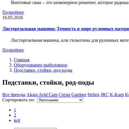
Винтовые сваи – это инженерное решение, которое радика
Подробнее
16.05.2026
Листорезальная машина: Точность в мире рулонных матер
Листорезальная машина, или гильотина для рулонных мат
Подробнее
Главная
Оборудование рыболовное
Подставки, стойки, род-поды
Подставки, стойки, род-поды
Все бренды
Akara
Avid Carp
Cresta
Gardner
Helios
JRC
K-Karp
K
Сортировать по:
1
2
всё