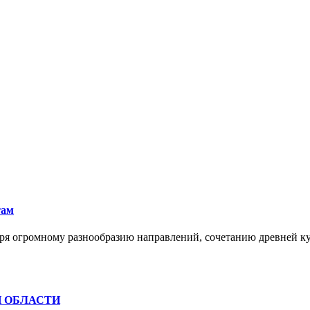
там
ря огромному разнообразию направлений, сочетанию древней к
Й ОБЛАСТИ