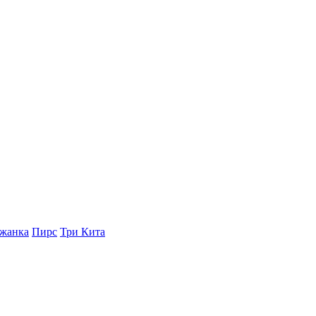
жанка
Пирс
Три Кита