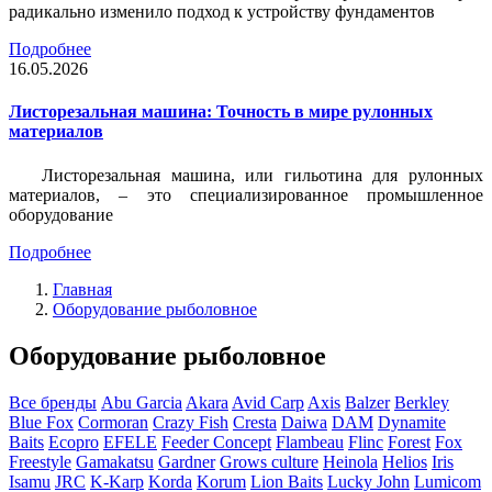
радикально изменило подход к устройству фундаментов
Подробнее
16.05.2026
Листорезальная машина: Точность в мире рулонных
материалов
Листорезальная машина, или гильотина для рулонных
материалов, – это специализированное промышленное
оборудование
Подробнее
Главная
Оборудование рыболовное
Оборудование рыболовное
Все бренды
Abu Garcia
Akara
Avid Carp
Axis
Balzer
Berkley
Blue Fox
Cormoran
Crazy Fish
Cresta
Daiwa
DAM
Dynamite
Baits
Ecopro
EFELE
Feeder Concept
Flambeau
Flinc
Forest
Fox
Freestyle
Gamakatsu
Gardner
Grows culture
Heinola
Helios
Iris
Isamu
JRC
K-Karp
Korda
Korum
Lion Baits
Lucky John
Lumicom