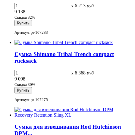
6 213
руб
x
9 138
Скидка 32%
Артикул: pr-107283
Сумка Shimano Tribal Trench compact
rucksack
6 368
руб
x
9 098
Скидка 30%
Артикул: pr-107275
Сумка для взвешивания Rod Hutchinson
DPM...