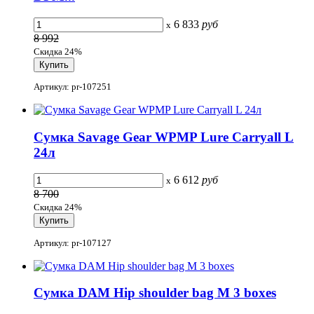
6 833
руб
x
8 992
Скидка 24%
Артикул: pr-107251
Сумка Savage Gear WPMP Lure Carryall L
24л
6 612
руб
x
8 700
Скидка 24%
Артикул: pr-107127
Сумка DAM Hip shoulder bag M 3 boxes