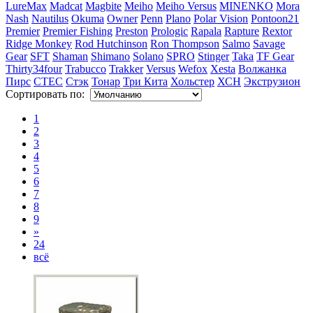
LureMax
Madcat
Magbite
Meiho
Meiho Versus
MINENKO
Mora
Nash
Nautilus
Okuma
Owner
Penn
Plano
Polar Vision
Pontoon21
Premier
Premier Fishing
Preston
Prologic
Rapala
Rapture
Rextor
Ridge Monkey
Rod Hutchinson
Ron Thompson
Salmo
Savage
Gear
SFT
Shaman
Shimano
Solano
SPRO
Stinger
Taka
TF Gear
Thirty34four
Trabucco
Trakker
Versus
Wefox
Xesta
Волжанка
Пирс
СТЕС
Стэк
Тонар
Три Кита
Хольстер
ХСН
Экструзион
Сортировать по:
1
2
3
4
5
6
7
8
9
»
24
всё