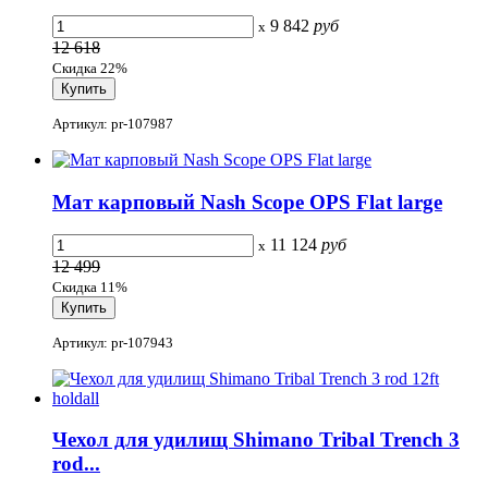
9 842
руб
x
12 618
Скидка 22%
Артикул: pr-107987
Мат карповый Nash Scope OPS Flat large
11 124
руб
x
12 499
Скидка 11%
Артикул: pr-107943
Чехол для удилищ Shimano Tribal Trench 3
rod...