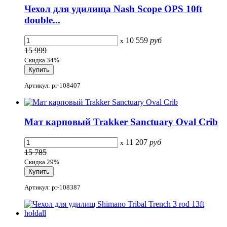
Чехол для удилища Nash Scope OPS 10ft
double...
10 559
руб
x
15 999
Скидка 34%
Артикул: pr-108407
Мат карповый Trakker Sanctuary Oval Crib
11 207
руб
x
15 785
Скидка 29%
Артикул: pr-108387