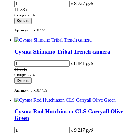
8 727
руб
x
11 335
Скидка 23%
Артикул: pr-107743
Сумка Shimano Tribal Trench camera
8 841
руб
x
11 335
Скидка 22%
Артикул: pr-107739
Сумка Rod Hutchinson CLS Carryall Olive
Green
9 217
руб
x