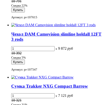
10 791
Скидка 22%
Артикул: pr-107615
Чехол DAM Camovision slimline holdall 12FT
3 rods
9 872
руб
x
10 392
Скидка 5%
Артикул: pr-107547
Сумка Trakker NXG Compact Barrow
7 121
руб
x
10 321
Скидка 31%