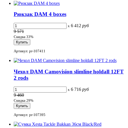
Рюкзак DAM 4 boxes
6 412
руб
x
9 571
Скидка 33%
Артикул: pr-107411
Чехол DAM Camovision slimline holdall 12FT
2 rods
6 716
руб
x
9 460
Скидка 29%
Артикул: pr-107395