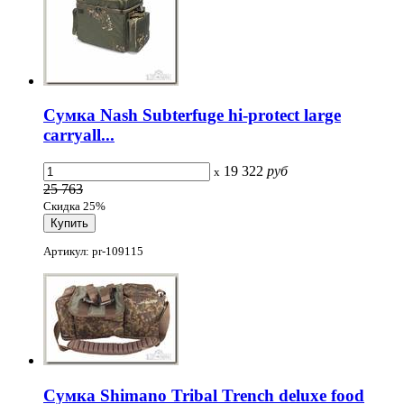
Сумка Nash Subterfuge hi-protect large
carryall...
19 322
руб
x
25 763
Скидка 25%
Артикул: pr-109115
Сумка Shimano Tribal Trench deluxe food