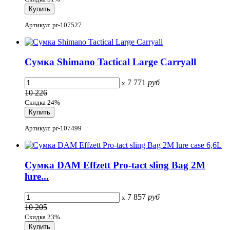
Артикул: pr-107527
Сумка Shimano Tactical Large Carryall
7 771
руб
x
10 226
Скидка 24%
Артикул: pr-107499
Сумка DAM Effzett Pro-tact sling Bag 2M
lure...
7 857
руб
x
10 205
Скидка 23%