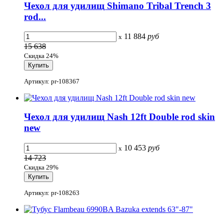
Чехол для удилищ Shimano Tribal Trench 3
rod...
11 884
руб
x
15 638
Скидка 24%
Артикул: pr-108367
Чехол для удилищ Nash 12ft Double rod skin
new
10 453
руб
x
14 723
Скидка 29%
Артикул: pr-108263