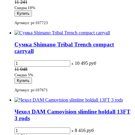
11 241
Скидка 18%
Артикул: pr-107723
Сумка Shimano Tribal Trench compact
carryall
10 495
руб
x
11 048
Скидка 5%
Артикул: pr-107671
Чехол DAM Camovision slimline holdall 13FT
3 rods
8 416
руб
x