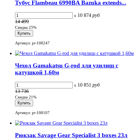
Тубус Flambeau 6990BA Bazuka extends...
10 874
руб
x
14 499
Скидка 25%
Артикул: pr-108247
Чехол Gamakatsu G-rod для удилищ с
катушкой 1,60м
10 851
руб
x
13 736
Скидка 21%
Артикул: pr-108107
Рюкзак Savage Gear Specialist 3 boxes 23л