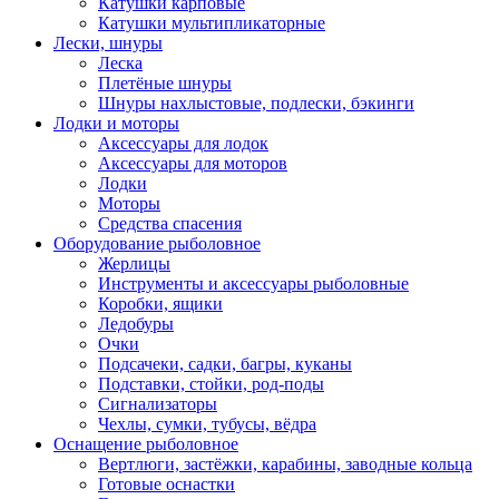
Катушки карповые
Катушки мультипликаторные
Лески, шнуры
Леска
Плетёные шнуры
Шнуры нахлыстовые, подлески, бэкинги
Лодки и моторы
Аксессуары для лодок
Аксессуары для моторов
Лодки
Моторы
Средства спасения
Оборудование рыболовное
Жерлицы
Инструменты и аксессуары рыболовные
Коробки, ящики
Ледобуры
Очки
Подсачеки, садки, багры, куканы
Подставки, стойки, род-поды
Сигнализаторы
Чехлы, сумки, тубусы, вёдра
Оснащение рыболовное
Вертлюги, застёжки, карабины, заводные кольца
Готовые оснастки