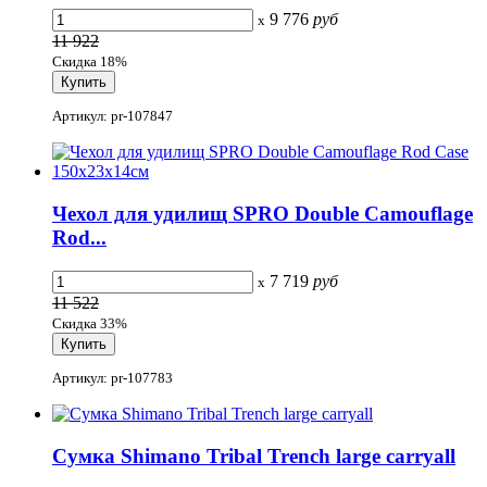
9 776
руб
x
11 922
Скидка 18%
Артикул: pr-107847
Чехол для удилищ SPRO Double Camouflage
Rod...
7 719
руб
x
11 522
Скидка 33%
Артикул: pr-107783
Сумка Shimano Tribal Trench large carryall