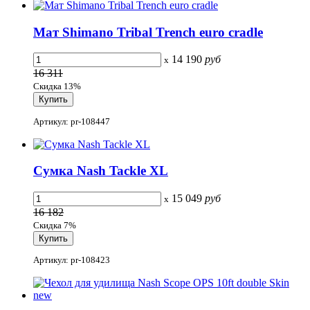
Мат Shimano Tribal Trench euro cradle
14 190
руб
x
16 311
Скидка 13%
Артикул: pr-108447
Сумка Nash Tackle XL
15 049
руб
x
16 182
Скидка 7%
Артикул: pr-108423