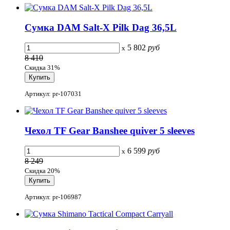
Сумка DAM Salt-X Pilk Dag 36,5L
5 802
руб
x
8 410
Скидка 31%
Артикул: pr-107031
Чехол TF Gear Banshee quiver 5 sleeves
6 599
руб
x
8 249
Скидка 20%
Артикул: pr-106987