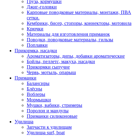
Груза, кормушки
Джиг-головки
Карповые поводковые материалы, монтажи, ПВА
сетки.
Кембрики, бисер, стопоры, коннекторы, мотовила
Крючки
Материалы для изготовления приманок
Поводки, поводковые материалы, гильзы
Поплавки
Прикормка, насадки
Ароматизаторы, дипы, добавки ароматические
Бойлы, пеллетс, макуха, насадки
Прикормки сыпучие
Червь, мотыль, опарыш
Приманки
Балансиры
Блёсны
Воблеры
Мормышки
Мушки, вабики, стримеры
Поролон и мандулы
Приманки силиконовые
Удилища
Запчасти к удилищам
Удилища surf, boat