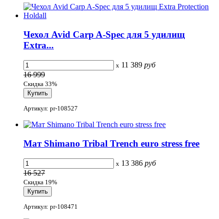
Чехол Avid Carp A-Spec для 5 удилищ
Extra...
11 389
руб
x
16 999
Скидка 33%
Артикул: pr-108527
Мат Shimano Tribal Trench euro stress free
13 386
руб
x
16 527
Скидка 19%
Артикул: pr-108471