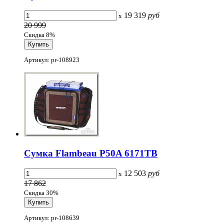
19 319
руб
x
20 999
Скидка 8%
Артикул: pr-108923
Сумка Flambeau P50A 6171TB
12 503
руб
x
17 862
Скидка 30%
Артикул: pr-108639