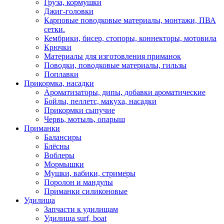
Груза, кормушки
Джиг-головки
Карповые поводковые материалы, монтажи, ПВА
сетки.
Кембрики, бисер, стопоры, коннекторы, мотовила
Крючки
Материалы для изготовления приманок
Поводки, поводковые материалы, гильзы
Поплавки
Прикормка, насадки
Ароматизаторы, дипы, добавки ароматические
Бойлы, пеллетс, макуха, насадки
Прикормки сыпучие
Червь, мотыль, опарыш
Приманки
Балансиры
Блёсны
Воблеры
Мормышки
Мушки, вабики, стримеры
Поролон и мандулы
Приманки силиконовые
Удилища
Запчасти к удилищам
Удилища surf, boat