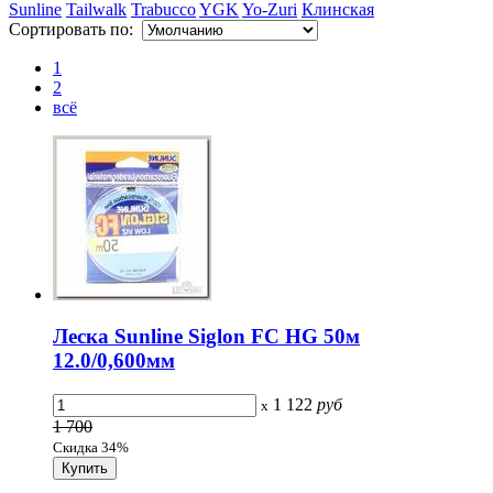
Sunline
Tailwalk
Trabucco
YGK
Yo-Zuri
Клинская
Сортировать по:
1
2
всё
Леска Sunline Siglon FC HG 50м
12.0/0,600мм
1 122
руб
x
1 700
Скидка 34%