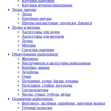
Катушки карповые
Катушки мультипликаторные
Лески, шнуры
Леска
Плетёные шнуры
Шнуры нахлыстовые, подлески, бэкинги
Лодки и моторы
Аксессуары для лодок
Аксессуары для моторов
Лодки
Моторы
Средства спасения
Оборудование рыболовное
Жерлицы
Инструменты и аксессуары рыболовные
Коробки, ящики
Ледобуры
Очки
Подсачеки, садки, багры, куканы
Подставки, стойки, род-поды
Сигнализаторы
Чехлы, сумки, тубусы, вёдра
Оснащение рыболовное
Вертлюги, застёжки, карабины, заводные кольца
Готовые оснастки