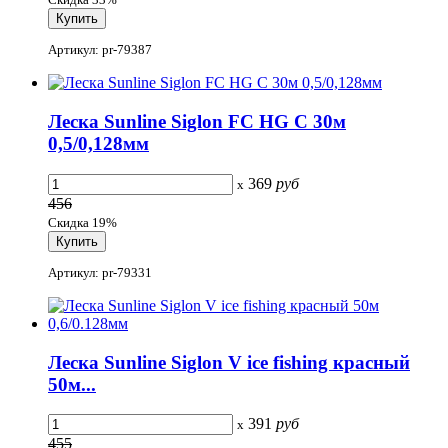
Артикул: pr-79387
Леска Sunline Siglon FC HG C 30м
0,5/0,128мм
369
руб
x
456
Скидка 19%
Артикул: pr-79331
Леска Sunline Siglon V ice fishing красный
50м...
391
руб
x
455