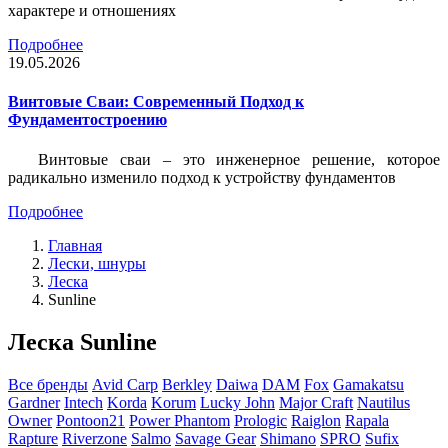
характере и отношениях
Подробнее
19.05.2026
Винтовые Сваи: Современный Подход к
Фундаментостроению
Винтовые сваи – это инженерное решение, которое
радикально изменило подход к устройству фундаментов
Подробнее
Главная
Лески, шнуры
Леска
Sunline
Леска Sunline
Все бренды
Avid Carp
Berkley
Daiwa
DAM
Fox
Gamakatsu
Gardner
Intech
Korda
Korum
Lucky John
Major Craft
Nautilus
Owner
Pontoon21
Power Phantom
Prologic
Raiglon
Rapala
Rapture
Riverzone
Salmo
Savage Gear
Shimano
SPRO
Sufix