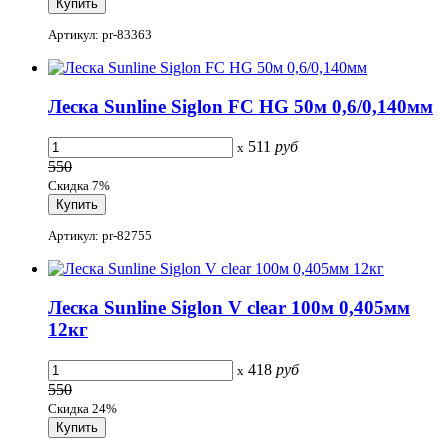
Артикул: pr-83363
Леска Sunline Siglon FC HG 50м 0,6/0,140мм
511
руб
x
550
Скидка 7%
Артикул: pr-82755
Леска Sunline Siglon V clear 100м 0,405мм
12кг
418
руб
x
550
Скидка 24%