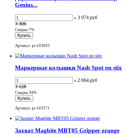
Genius...
3 074
руб
x
3 306
Скидка 7%
Артикул: pr-103835
Маркерные колышки Nash Spot on stix
2 064
руб
x
3 128
Скидка 34%
Артикул: pr-103571
Захват Magbite MBT05 Gripper orange