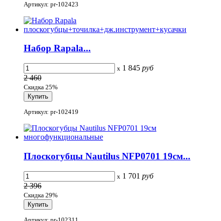
Артикул: pr-102423
Набор Rapala...
1 845
руб
x
2 460
Скидка 25%
Артикул: pr-102419
Плоскогубцы Nautilus NFP0701 19см...
1 701
руб
x
2 396
Скидка 29%
Артикул: pr-102311