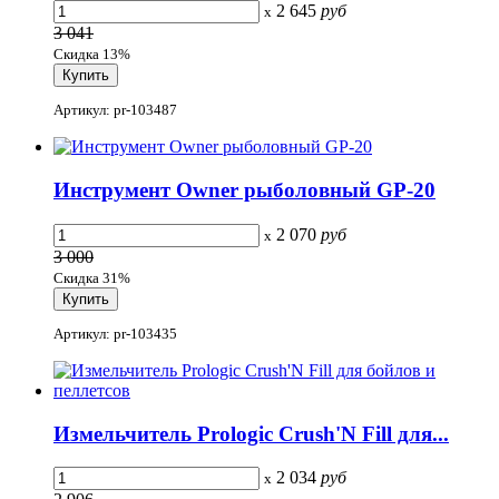
2 645
руб
x
3 041
Скидка 13%
Артикул: pr-103487
Инструмент Owner рыболовный GP-20
2 070
руб
x
3 000
Скидка 31%
Артикул: pr-103435
Измельчитель Prologic Crush'N Fill для...
2 034
руб
x