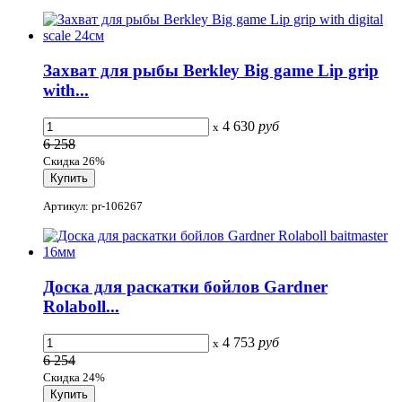
Захват для рыбы Berkley Big game Lip grip
with...
4 630
руб
x
6 258
Скидка 26%
Артикул: pr-106267
Доска для раскатки бойлов Gardner
Rolaboll...
4 753
руб
x
6 254
Скидка 24%