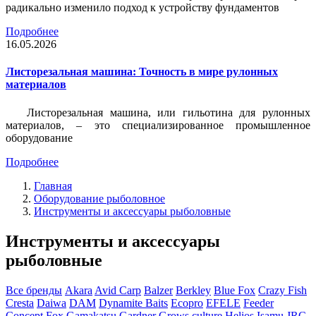
радикально изменило подход к устройству фундаментов
Подробнее
16.05.2026
Листорезальная машина: Точность в мире рулонных
материалов
Листорезальная машина, или гильотина для рулонных
материалов, – это специализированное промышленное
оборудование
Подробнее
Главная
Оборудование рыболовное
Инструменты и аксессуары рыболовные
Инструменты и аксессуары
рыболовные
Все бренды
Akara
Avid Carp
Balzer
Berkley
Blue Fox
Crazy Fish
Cresta
Daiwa
DAM
Dynamite Baits
Ecopro
EFELE
Feeder
Concept
Fox
Gamakatsu
Gardner
Grows culture
Helios
Isamu
JRC