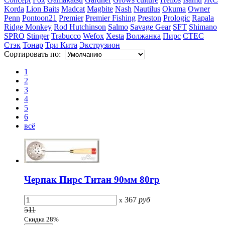
Korda
Lion Baits
Madcat
Magbite
Nash
Nautilus
Okuma
Owner
Penn
Pontoon21
Premier
Premier Fishing
Preston
Prologic
Rapala
Ridge Monkey
Rod Hutchinson
Salmo
Savage Gear
SFT
Shimano
SPRO
Stinger
Trabucco
Wefox
Xesta
Волжанка
Пирс
СТЕС
Стэк
Тонар
Три Кита
Экструзион
Сортировать по:
1
2
3
4
5
6
всё
Черпак Пирс Титан 90мм 80гр
367
руб
x
511
Скидка 28%