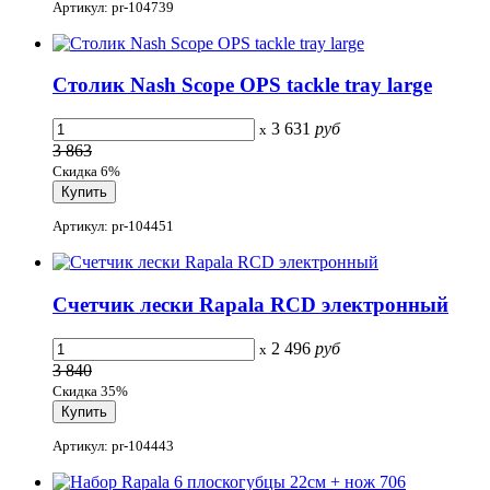
Артикул: pr-104739
Столик Nash Scope OPS tackle tray large
3 631
руб
x
3 863
Скидка 6%
Артикул: pr-104451
Счетчик лески Rapala RCD электронный
2 496
руб
x
3 840
Скидка 35%
Артикул: pr-104443