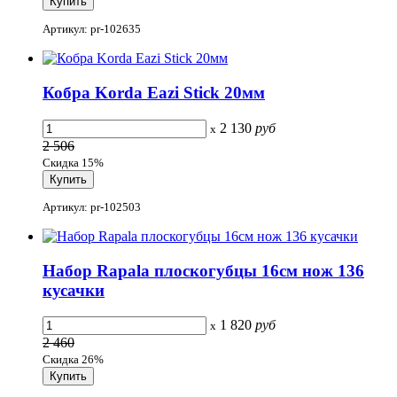
Артикул: pr-102635
Кобра Korda Eazi Stick 20мм
2 130
руб
x
2 506
Скидка 15%
Артикул: pr-102503
Набор Rapala плоскогубцы 16см нож 136
кусачки
1 820
руб
x
2 460
Скидка 26%