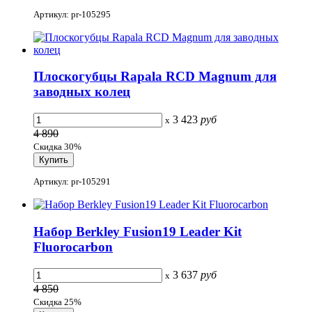
Артикул: pr-105295
Плоскогубцы Rapala RCD Magnum для
заводных колец
3 423
руб
x
4 890
Скидка 30%
Артикул: pr-105291
Набор Berkley Fusion19 Leader Kit
Fluorocarbon
3 637
руб
x
4 850
Скидка 25%