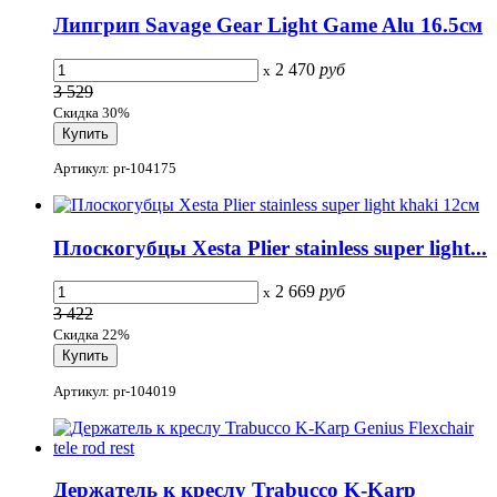
Липгрип Savage Gear Light Game Alu 16.5см
2 470
руб
x
3 529
Скидка 30%
Артикул: pr-104175
Плоскогубцы Xesta Plier stainless super light...
2 669
руб
x
3 422
Скидка 22%
Артикул: pr-104019
Держатель к креслу Trabucco K-Karp