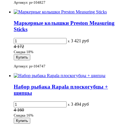
Артикул: pr-104827
Маркерные колышки Preston Measuring
Sticks
3 421
руб
x
4 172
Скидка 18%
Артикул: pr-104747
Набор рыбака Rapala плоскогубцы +
щипцы
3 494
руб
x
4 160
Скидка 16%