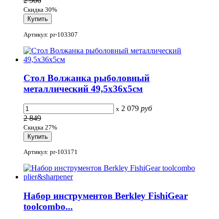
2 906
Скидка 30%
Артикул: pr-103307
Стол Волжанка рыболовный
металлический 49,5х36x5см
2 079
руб
x
2 849
Скидка 27%
Артикул: pr-103171
Набор инструментов Berkley FishiGear
toolcombo...