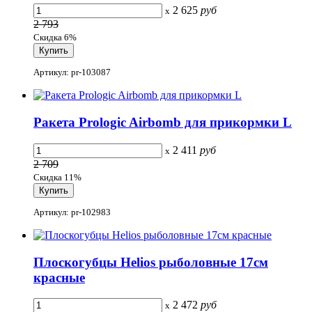
2 625
руб
x
2 793
Скидка 6%
Артикул: pr-103087
Ракета Prologic Airbomb для прикормки L
2 411
руб
x
2 709
Скидка 11%
Артикул: pr-102983
Плоскогубцы Helios рыболовные 17см
красные
2 472
руб
x