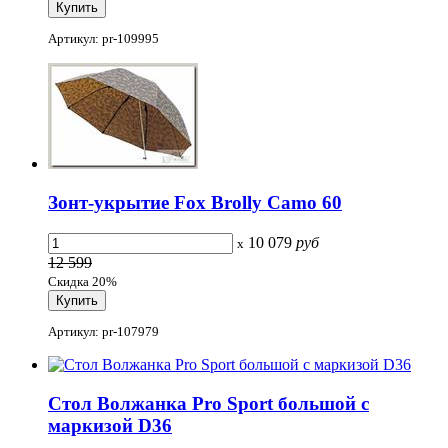
Артикул: pr-109995
Зонт-укрытие Fox Brolly Camo 60
10 079
руб
x
12 599
Скидка 20%
Артикул: pr-107979
Стол Волжанка Pro Sport большой с
маркизой D36