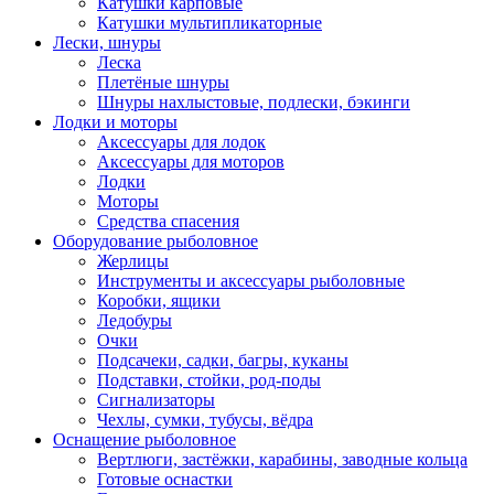
Катушки карповые
Катушки мультипликаторные
Лески, шнуры
Леска
Плетёные шнуры
Шнуры нахлыстовые, подлески, бэкинги
Лодки и моторы
Аксессуары для лодок
Аксессуары для моторов
Лодки
Моторы
Средства спасения
Оборудование рыболовное
Жерлицы
Инструменты и аксессуары рыболовные
Коробки, ящики
Ледобуры
Очки
Подсачеки, садки, багры, куканы
Подставки, стойки, род-поды
Сигнализаторы
Чехлы, сумки, тубусы, вёдра
Оснащение рыболовное
Вертлюги, застёжки, карабины, заводные кольца
Готовые оснастки