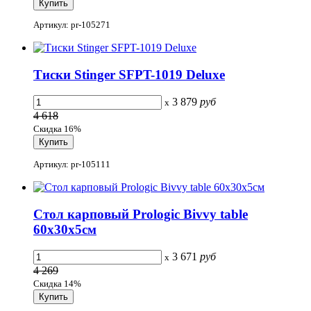
Артикул: pr-105271
Тиски Stinger SFPT-1019 Deluxe
3 879
руб
x
4 618
Скидка 16%
Артикул: pr-105111
Стол карповый Prologic Bivvy table
60x30x5см
3 671
руб
x
4 269
Скидка 14%