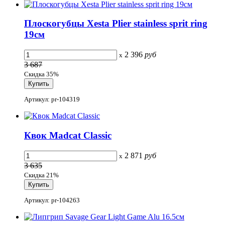
Плоскогубцы Xesta Plier stainless sprit ring
19см
2 396
руб
x
3 687
Скидка 35%
Артикул: pr-104319
Квок Madcat Classic
2 871
руб
x
3 635
Скидка 21%
Артикул: pr-104263