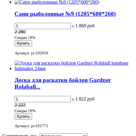
Сани рыболовные №9 (1205*600*260)
1 869
руб
x
2 280
Скидка 18%
Артикул: pr-102019
Доска для раскатки бойлов Gardner
Rolaball...
1 822
руб
x
2 222
Скидка 18%
Артикул: pr-101771
Сортировать по: