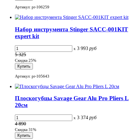
Артикул: pr-106259
Набор инструмента Stinger SACC-001KIT
expert kit
3 993
руб
x
5 325
Скидка 25%
Артикул: pr-105643
Плоскогубцы Savage Gear Alu Pro Pliers L
20см
3 374
руб
x
4 890
Скидка 31%