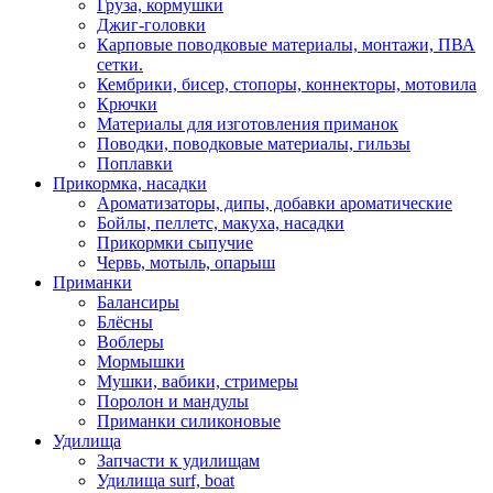
Груза, кормушки
Джиг-головки
Карповые поводковые материалы, монтажи, ПВА
сетки.
Кембрики, бисер, стопоры, коннекторы, мотовила
Крючки
Материалы для изготовления приманок
Поводки, поводковые материалы, гильзы
Поплавки
Прикормка, насадки
Ароматизаторы, дипы, добавки ароматические
Бойлы, пеллетс, макуха, насадки
Прикормки сыпучие
Червь, мотыль, опарыш
Приманки
Балансиры
Блёсны
Воблеры
Мормышки
Мушки, вабики, стримеры
Поролон и мандулы
Приманки силиконовые
Удилища
Запчасти к удилищам
Удилища surf, boat