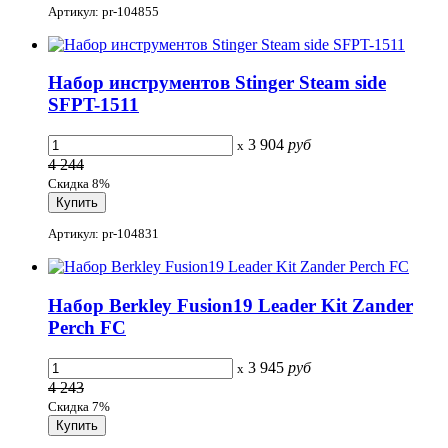
Артикул: pr-104855
Набор инструментов Stinger Steam side
SFPT-1511
3 904
руб
x
4 244
Скидка 8%
Артикул: pr-104831
Набор Berkley Fusion19 Leader Kit Zander
Perch FC
3 945
руб
x
4 243
Скидка 7%