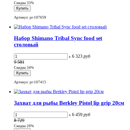
Скидка 33%
Артикул: pr-107659
Набор Shimano Tribal Sync food set
столовый
6 323
руб
x
9 581
Скидка 34%
Артикул: pr-107415
Захват для рыбы Berkley Pistol lip grip 20см
6 459
руб
x
8 729
Скидка 26%