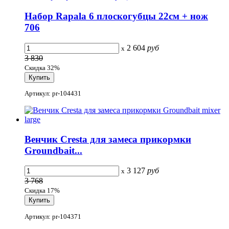
Набор Rapala 6 плоскогубцы 22см + нож
706
2 604
руб
x
3 830
Скидка 32%
Артикул: pr-104431
Венчик Cresta для замеса прикормки
Groundbait...
3 127
руб
x
3 768
Скидка 17%
Артикул: pr-104371