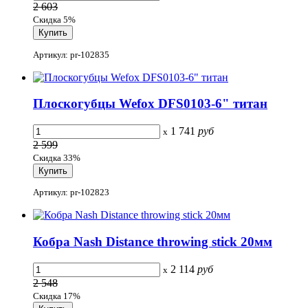
2 603
Скидка 5%
Артикул: pr-102835
Плоскогубцы Wefox DFS0103-6" титан
1 741
руб
x
2 599
Скидка 33%
Артикул: pr-102823
Кобра Nash Distance throwing stick 20мм
2 114
руб
x
2 548
Скидка 17%