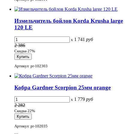
Измельчитель бойлов Korda Krusha large
120 LE
1 741
руб
x
2 386
Скидка 27%
Артикул: pr-102303
Кобра Gardner Scorpion 25мм orange
1 779
руб
x
2 282
Скидка 22%
Артикул: pr-102035