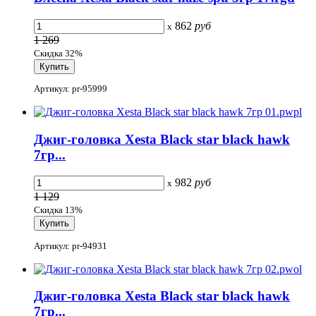
862
руб
x
1 269
Скидка 32%
Артикул: pr-95999
Джиг-головка Xesta Black star black hawk
7гр...
982
руб
x
1 129
Скидка 13%
Артикул: pr-94931
Джиг-головка Xesta Black star black hawk
7гр...