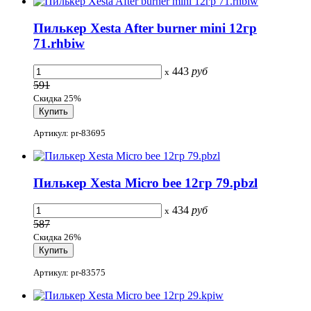
Пилькер Xesta After burner mini 12гр
71.rhbiw
443
руб
x
591
Скидка 25%
Артикул: pr-83695
Пилькер Xesta Micro bee 12гр 79.pbzl
434
руб
x
587
Скидка 26%
Артикул: pr-83575