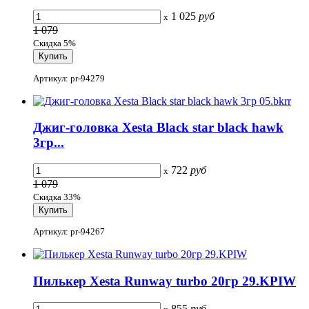
1 025
руб
x
1 079
Скидка 5%
Артикул: pr-94279
Джиг-головка Xesta Black star black hawk
3гр...
722
руб
x
1 079
Скидка 33%
Артикул: pr-94267
Пилькер Xesta Runway turbo 20гр 29.KPIW
855
руб