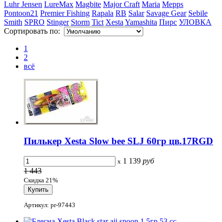
Luhr Jensen
LureMax
Magbite
Major Craft
Maria
Mepps
Pontoon21
Premier Fishing
Rapala
RB
Salar
Savage Gear
Sebile
Smith
SPRO
Stinger
Storm
Tict
Xesta
Yamashita
Пирс
УЛОВКА
Сортировать по:
1
2
всё
Пилькер Xesta Slow bee SLJ 60гр цв.17RGD
1 139
руб
x
1 443
Скидка 21%
Артикул: pr-97443