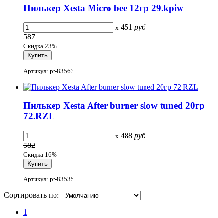
Пилькер Xesta Micro bee 12гр 29.kpiw
451
руб
x
587
Скидка 23%
Артикул: pr-83563
Пилькер Xesta After burner slow tuned 20гр
72.RZL
488
руб
x
582
Скидка 16%
Артикул: pr-83535
Сортировать по:
1