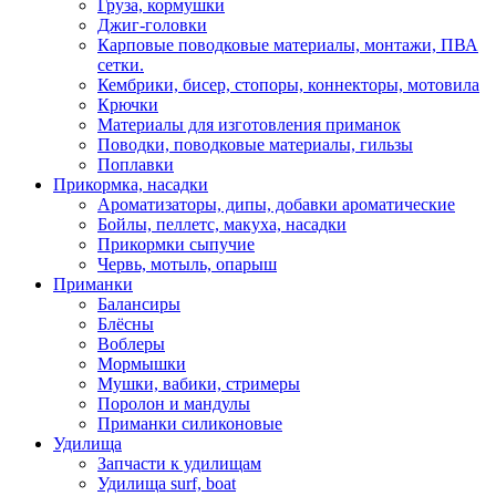
Груза, кормушки
Джиг-головки
Карповые поводковые материалы, монтажи, ПВА
сетки.
Кембрики, бисер, стопоры, коннекторы, мотовила
Крючки
Материалы для изготовления приманок
Поводки, поводковые материалы, гильзы
Поплавки
Прикормка, насадки
Ароматизаторы, дипы, добавки ароматические
Бойлы, пеллетс, макуха, насадки
Прикормки сыпучие
Червь, мотыль, опарыш
Приманки
Балансиры
Блёсны
Воблеры
Мормышки
Мушки, вабики, стримеры
Поролон и мандулы
Приманки силиконовые
Удилища
Запчасти к удилищам
Удилища surf, boat