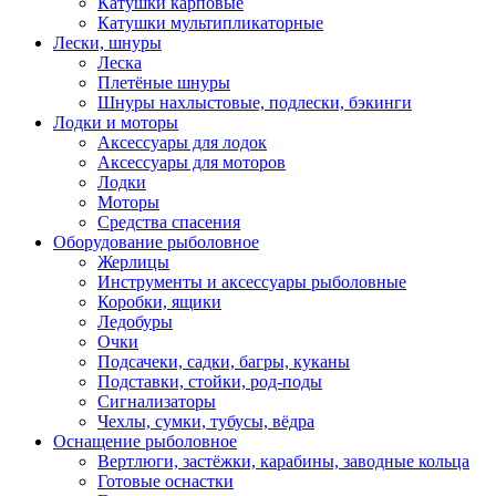
Катушки карповые
Катушки мультипликаторные
Лески, шнуры
Леска
Плетёные шнуры
Шнуры нахлыстовые, подлески, бэкинги
Лодки и моторы
Аксессуары для лодок
Аксессуары для моторов
Лодки
Моторы
Средства спасения
Оборудование рыболовное
Жерлицы
Инструменты и аксессуары рыболовные
Коробки, ящики
Ледобуры
Очки
Подсачеки, садки, багры, куканы
Подставки, стойки, род-поды
Сигнализаторы
Чехлы, сумки, тубусы, вёдра
Оснащение рыболовное
Вертлюги, застёжки, карабины, заводные кольца
Готовые оснастки