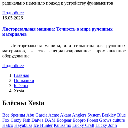
радикально изменило подход к устройству фундаментов
Подробнее
16.05.2026
Листорезальная машина: Точность в мире рулонных
материалов
Листорезальная машина, или гильотина для рулонных
материалов, – это специализированное промышленное
оборудование
Подробнее
Главная
Приманки
Блёсны
Xesta
Блёсны Xesta
Все бренды
Abu Garcia
Acme
Akara
Anglers System
Berkley
Blue
Fox
Crazy Fish
Daiwa
DAM
Ecogear
Ecopro
Forest
Grows culture
Halco
Hayabusa
Ice Hunter
Kuusamo
Lucky Craft
Lucky John