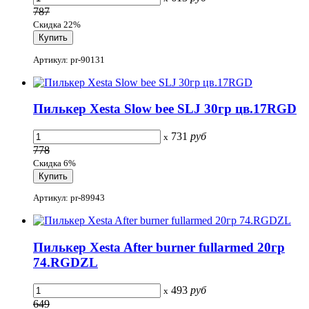
787
Скидка 22%
Артикул: pr-90131
Пилькер Xesta Slow bee SLJ 30гр цв.17RGD
731
руб
x
778
Скидка 6%
Артикул: pr-89943
Пилькер Xesta After burner fullarmed 20гр
74.RGDZL
493
руб
x
649