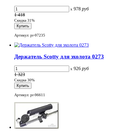
978
руб
x
1 418
Скидка 31%
Артикул: pr-97235
Держатель Scotty для эхолота 0273
926
руб
x
1 323
Скидка 30%
Артикул: pr-96611