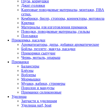
Груза, кормушки
Джиг-головки
Карповые поводковые материалы, монтажи, ПВА
сетки.
Кембрики, бисер, стопоры, коннекторы, мотовила
Крючки
Материалы для изготовления приманок
Поводки, поводковые материалы, гильзы
Поплавки
Прикормка, насадки
Ароматизаторы, дипы, добавки ароматические
Бойлы, пеллетс, макуха, насадки
Прикормки сыпучие
Червь, мотыль, опарыш
Приманки
Балансиры
Блёсны
Воблеры
Мормышки
Мушки, вабики, стримеры
Поролон и мандулы
Приманки силиконовые
Удилища
Запчасти к удилищам
Удилища surf, boat