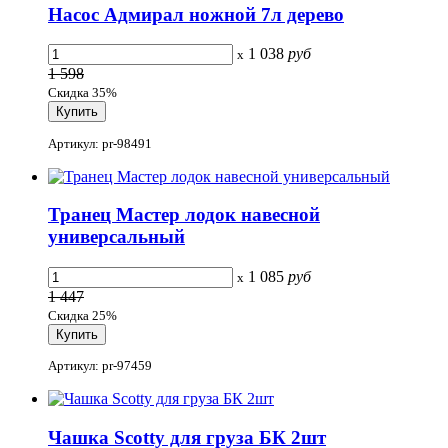
Насос Адмирал ножной 7л дерево
1 038
руб
x
1 598
Скидка 35%
Артикул: pr-98491
Транец Мастер лодок навесной
универсальный
1 085
руб
x
1 447
Скидка 25%
Артикул: pr-97459
Чашка Scotty для груза БК 2шт