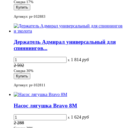
Скидка 17%
Артикул: pr-102883
Держатель Адмирал универсальный для
спиннингов...
1 814
руб
x
2 592
Скидка 30%
Артикул: pr-102811
Насос лягушка Bravo 8M
1 624
руб
x
2 288