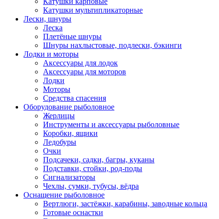
Катушки карповые
Катушки мультипликаторные
Лески, шнуры
Леска
Плетёные шнуры
Шнуры нахлыстовые, подлески, бэкинги
Лодки и моторы
Аксессуары для лодок
Аксессуары для моторов
Лодки
Моторы
Средства спасения
Оборудование рыболовное
Жерлицы
Инструменты и аксессуары рыболовные
Коробки, ящики
Ледобуры
Очки
Подсачеки, садки, багры, куканы
Подставки, стойки, род-поды
Сигнализаторы
Чехлы, сумки, тубусы, вёдра
Оснащение рыболовное
Вертлюги, застёжки, карабины, заводные кольца
Готовые оснастки