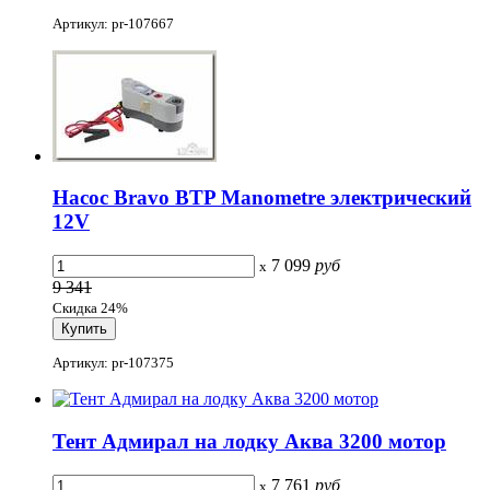
Артикул: pr-107667
Насос Bravo BTP Manometre электрический
12V
7 099
руб
x
9 341
Скидка 24%
Артикул: pr-107375
Тент Адмирал на лодку Аква 3200 мотор
7 761
руб
x