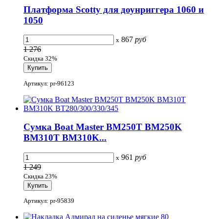
Платформа Scotty для доунриггера 1060 и
1050
867
руб
x
1 276
Скидка 32%
Артикул: pr-96123
Сумка Boat Master BM250T BM250K
BM310T BM310K...
961
руб
x
1 249
Скидка 23%
Артикул: pr-95839