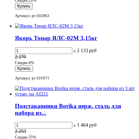
Скидка 29%
Артикул: pr-102063
Якорь Тонар ЯЛС-02М 3,15кг
2 133
руб
x
2 270
Скидка 6%
Артикул: pr-101971
Подстаканники Borika нерж. сталь для
набора из...
1 464
руб
x
2 253
Скидка 35%