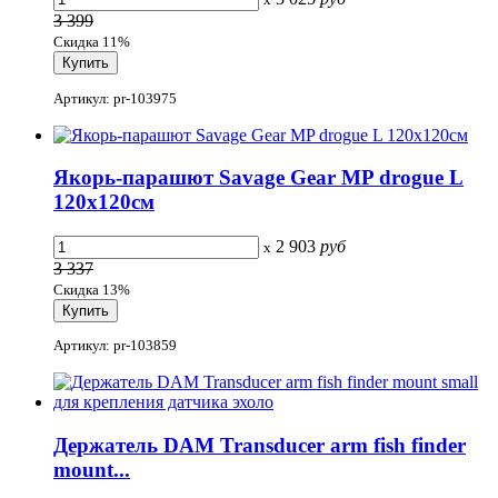
3 399
Скидка 11%
Артикул: pr-103975
Якорь-парашют Savage Gear MP drogue L
120x120см
2 903
руб
x
3 337
Скидка 13%
Артикул: pr-103859
Держатель DAM Transducer arm fish finder
mount...