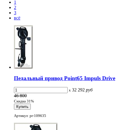
1
2
3
всё
Педальный привод Point65 Impuls Drive
32 292
руб
x
46 800
Скидка 31%
Артикул: pr-109635