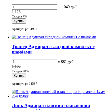
1 049
руб
x
1 128
Скидка 7%
Артикул: pr-94907
Транец Адмирал складной комплект с
шайбами
881
руб
x
1 102
Скидка 20%
Артикул: pr-94587
Линь Адмирал плоский плавающий