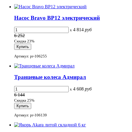
Насос Bravo BP12 электрический
4 814
руб
x
6 252
Скидка 23%
Артикул: pr-106255
Транцевые колеса Адмирал
4 608
руб
x
6 144
Скидка 25%
Артикул: pr-106139