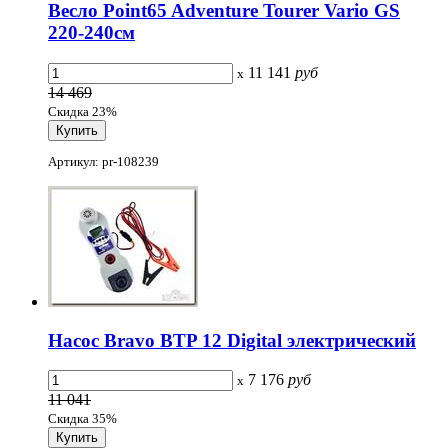
Весло Point65 Adventure Tourer Vario GS
220-240см
11 141
руб
x
14 469
Скидка 23%
Артикул: pr-108239
Насос Bravo BTP 12 Digital электрический
7 176
руб
x
11 041
Скидка 35%