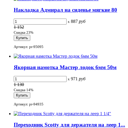
Накладка Адмирал на сиденье мягкие 80
887
руб
x
1 152
Скидка 23%
Артикул: pr-95095
Якорная намотка Мастер лодок 6мм 50м
971
руб
x
1 130
Скидка 14%
Артикул: pr-94935
Переходник Scotty для держателя на леер 1...