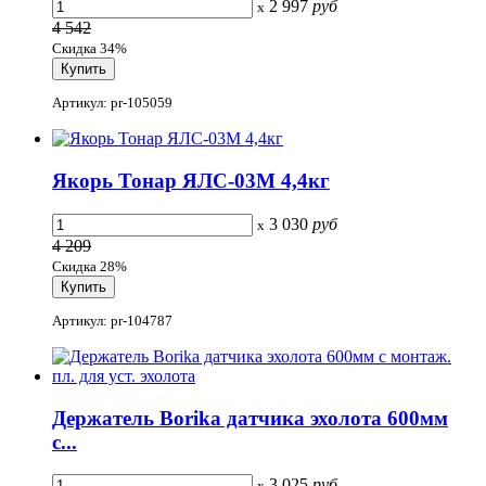
2 997
руб
x
4 542
Скидка 34%
Артикул: pr-105059
Якорь Тонар ЯЛС-03М 4,4кг
3 030
руб
x
4 209
Скидка 28%
Артикул: pr-104787
Держатель Borika датчика эхолота 600мм
с...
3 025
руб
x