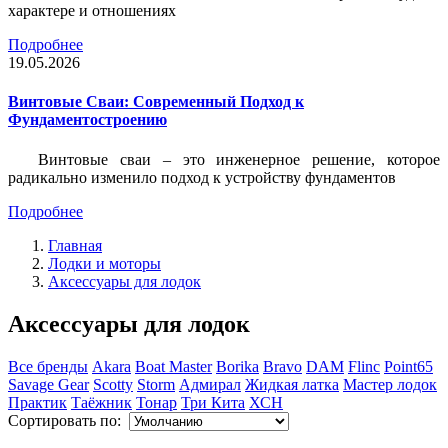
характере и отношениях
Подробнее
19.05.2026
Винтовые Сваи: Современный Подход к
Фундаментостроению
Винтовые сваи – это инженерное решение, которое
радикально изменило подход к устройству фундаментов
Подробнее
Главная
Лодки и моторы
Аксессуары для лодок
Аксессуары для лодок
Все бренды
Akara
Boat Master
Borika
Bravo
DAM
Flinc
Point65
Savage Gear
Scotty
Storm
Адмирал
Жидкая латка
Мастер лодок
Практик
Таёжник
Тонар
Три Кита
ХСН
Сортировать по: