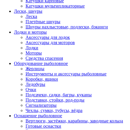
Катушки карповые
Катушки мультипликаторные
Лески, шнуры
Леска
Плетёные шнуры
Шнуры нахлыстовые, подлески, бэкинги
Лодки и моторы
Аксессуары для лодок
Аксессуары для моторов
Лодки
Моторы
Средства спасения
Оборудование рыболовное
Жерлицы
Инструменты и аксессуары рыболовные
Коробки, ящики
Ледобуры
Очки
Подсачеки, садки, багры, куканы
Подставки, стойки, род-поды
Сигнализаторы
Чехлы, сумки, тубусы, вёдра
Оснащение рыболовное
Вертлюги, застёжки, карабины, заводные кольца
Готовые оснастки