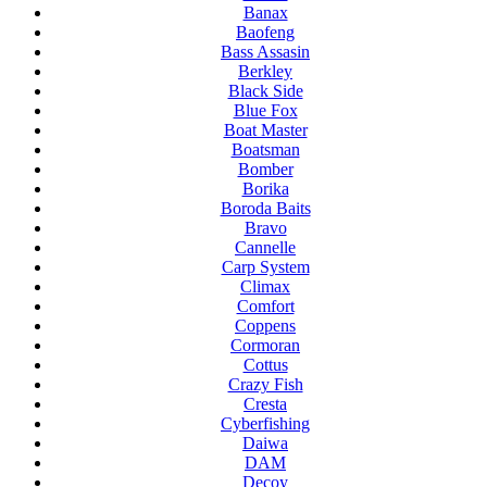
Banax
Baofeng
Bass Assasin
Berkley
Black Side
Blue Fox
Boat Master
Boatsman
Bomber
Borika
Boroda Baits
Bravo
Cannelle
Carp System
Climax
Comfort
Coppens
Cormoran
Cottus
Crazy Fish
Cresta
Cyberfishing
Daiwa
DAM
Decoy