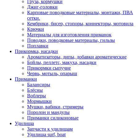
Груза, кормушки
Джиг-головки
Карповые поводковые материалы, монтажи, ПВА
сетки.
Кембрики, бисер, стопоры, коннекторы, мотовила
Крючки
Материалы для изготовления приманок
Поводки, поводковые материалы, гильзы
Поплавки
Прикормка, насадки
Ароматизаторы, дипы, добавки ароматические
Бойлы, пеллетс, макуха, насадки
Прикормки сыпучие
Червь, мотыль, опарыш
Приманки
Балансиры
Блёсны
Воблеры
Мормышки
Мушки, вабики, стримеры
Поролон и мандулы
Приманки силиконовые
Удилища
Запчасти к удилищам
Удилища surf, boat