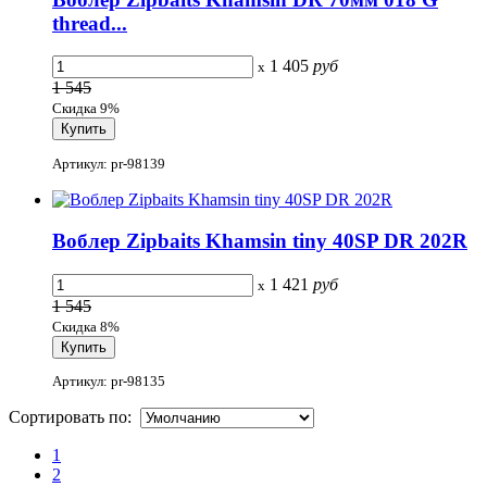
thread...
1 405
руб
x
1 545
Скидка 9%
Артикул: pr-98139
Воблер Zipbaits Khamsin tiny 40SP DR 202R
1 421
руб
x
1 545
Скидка 8%
Артикул: pr-98135
Сортировать по:
1
2