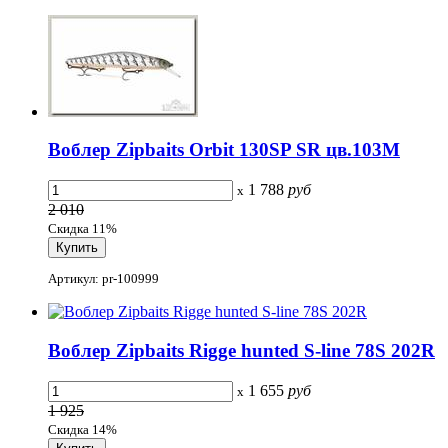
Воблер Zipbaits Orbit 130SP SR цв.103M
1 788
руб
x
2 010
Скидка 11%
Артикул: pr-100999
Воблер Zipbaits Rigge hunted S-line 78S 202R
1 655
руб
x
1 925
Скидка 14%