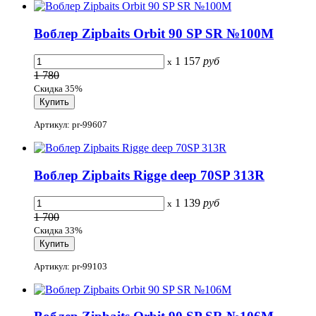
Воблер Zipbaits Orbit 90 SP SR №100M
1 157
руб
x
1 780
Скидка 35%
Артикул: pr-99607
Воблер Zipbaits Rigge deep 70SP 313R
1 139
руб
x
1 700
Скидка 33%
Артикул: pr-99103