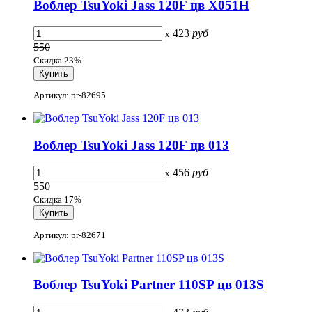
Воблер TsuYoki Jass 120F цв X051H
423
руб
x
550
Скидка 23%
Артикул: pr-82695
Воблер TsuYoki Jass 120F цв 013
456
руб
x
550
Скидка 17%
Артикул: pr-82671
Воблер TsuYoki Partner 110SP цв 013S