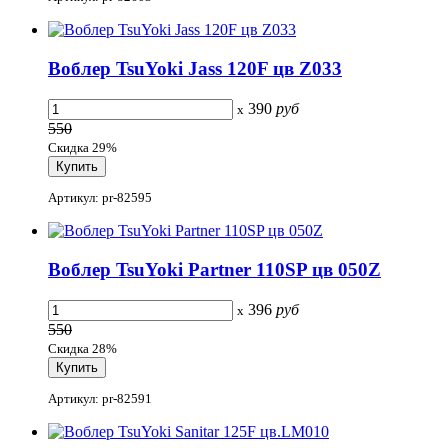
Воблер TsuYoki Jass 120F цв Z033
390
руб
x
550
Скидка 29%
Артикул: pr-82595
Воблер TsuYoki Partner 110SP цв 050Z
396
руб
x
550
Скидка 28%
Артикул: pr-82591