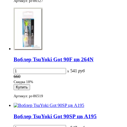
Артикул: pr-86527
Воблер TsuYoki Got 90F цв 264N
541
руб
x
660
Скидка 18%
Артикул: pr-86519
Воблер TsuYoki Got 90SP цв A195