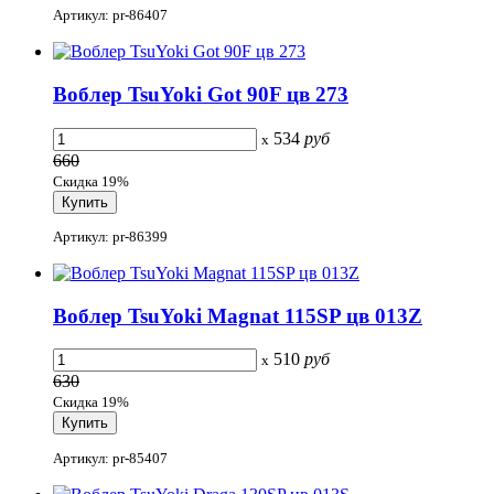
Артикул: pr-86407
Воблер TsuYoki Got 90F цв 273
534
руб
x
660
Скидка 19%
Артикул: pr-86399
Воблер TsuYoki Magnat 115SP цв 013Z
510
руб
x
630
Скидка 19%
Артикул: pr-85407