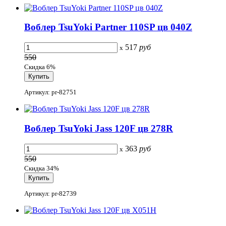
Воблер TsuYoki Partner 110SP цв 040Z
517
руб
x
550
Скидка 6%
Артикул: pr-82751
Воблер TsuYoki Jass 120F цв 278R
363
руб
x
550
Скидка 34%
Артикул: pr-82739