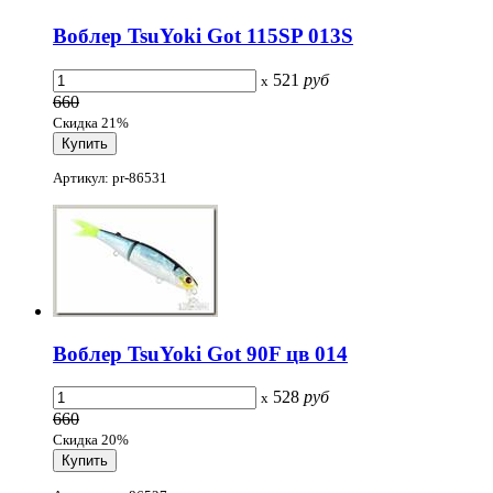
Воблер TsuYoki Got 115SP 013S
521
руб
x
660
Скидка 21%
Артикул: pr-86531
Воблер TsuYoki Got 90F цв 014
528
руб
x
660
Скидка 20%