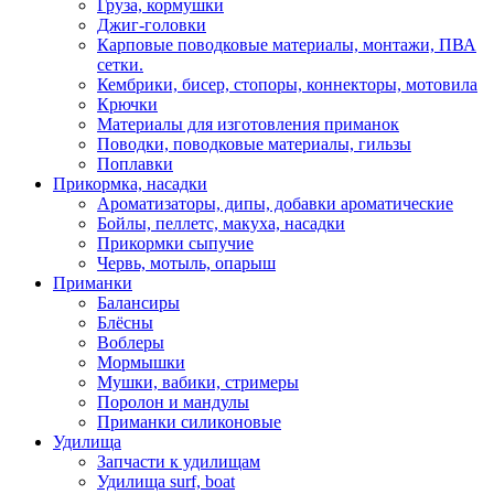
Груза, кормушки
Джиг-головки
Карповые поводковые материалы, монтажи, ПВА
сетки.
Кембрики, бисер, стопоры, коннекторы, мотовила
Крючки
Материалы для изготовления приманок
Поводки, поводковые материалы, гильзы
Поплавки
Прикормка, насадки
Ароматизаторы, дипы, добавки ароматические
Бойлы, пеллетс, макуха, насадки
Прикормки сыпучие
Червь, мотыль, опарыш
Приманки
Балансиры
Блёсны
Воблеры
Мормышки
Мушки, вабики, стримеры
Поролон и мандулы
Приманки силиконовые
Удилища
Запчасти к удилищам
Удилища surf, boat