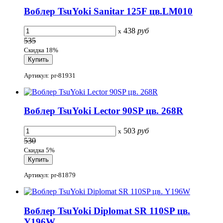
Воблер TsuYoki Sanitar 125F цв.LM010
438
руб
x
535
Скидка 18%
Артикул: pr-81931
Воблер TsuYoki Lector 90SP цв. 268R
503
руб
x
530
Скидка 5%
Артикул: pr-81879
Воблер TsuYoki Diplomat SR 110SP цв.
Y196W