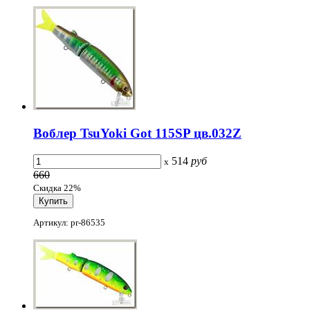
Воблер TsuYoki Got 115SP цв.032Z
514
руб
x
660
Скидка 22%
Артикул: pr-86535