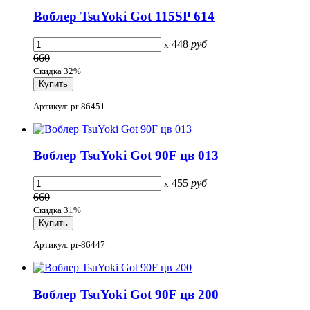
Воблер TsuYoki Got 115SP 614
448
руб
x
660
Скидка 32%
Артикул: pr-86451
Воблер TsuYoki Got 90F цв 013
455
руб
x
660
Скидка 31%
Артикул: pr-86447
Воблер TsuYoki Got 90F цв 200