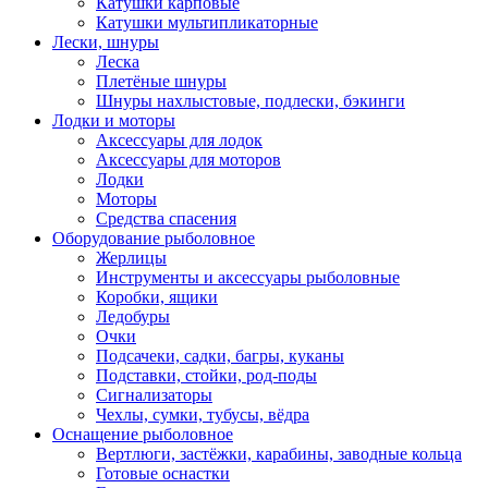
Катушки карповые
Катушки мультипликаторные
Лески, шнуры
Леска
Плетёные шнуры
Шнуры нахлыстовые, подлески, бэкинги
Лодки и моторы
Аксессуары для лодок
Аксессуары для моторов
Лодки
Моторы
Средства спасения
Оборудование рыболовное
Жерлицы
Инструменты и аксессуары рыболовные
Коробки, ящики
Ледобуры
Очки
Подсачеки, садки, багры, куканы
Подставки, стойки, род-поды
Сигнализаторы
Чехлы, сумки, тубусы, вёдра
Оснащение рыболовное
Вертлюги, застёжки, карабины, заводные кольца
Готовые оснастки