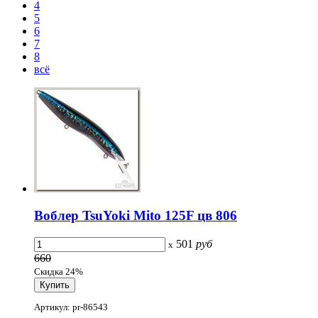
4
5
6
7
8
всё
Воблер TsuYoki Mito 125F цв 806
501
руб
x
660
Скидка 24%
Артикул: pr-86543