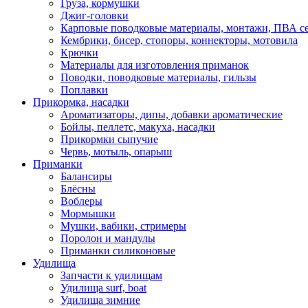
Груза, кормушки
Джиг-головки
Карповые поводковые материалы, монтажи, ПВА се
Кембрики, бисер, стопоры, коннекторы, мотовила
Крючки
Материалы для изготовления приманок
Поводки, поводковые материалы, гильзы
Поплавки
Прикормка, насадки
Ароматизаторы, дипы, добавки ароматические
Бойлы, пеллетс, макуха, насадки
Прикормки сыпучие
Червь, мотыль, опарыш
Приманки
Балансиры
Блёсны
Воблеры
Мормышки
Мушки, вабики, стримеры
Поролон и мандулы
Приманки силиконовые
Удилища
Запчасти к удилищам
Удилища surf, boat
Удилища зимние