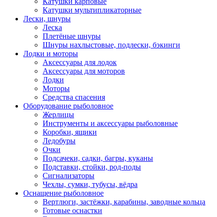
Катушки карповые
Катушки мультипликаторные
Лески, шнуры
Леска
Плетёные шнуры
Шнуры нахлыстовые, подлески, бэкинги
Лодки и моторы
Аксессуары для лодок
Аксессуары для моторов
Лодки
Моторы
Средства спасения
Оборудование рыболовное
Жерлицы
Инструменты и аксессуары рыболовные
Коробки, ящики
Ледобуры
Очки
Подсачеки, садки, багры, куканы
Подставки, стойки, род-поды
Сигнализаторы
Чехлы, сумки, тубусы, вёдра
Оснащение рыболовное
Вертлюги, застёжки, карабины, заводные кольца
Готовые оснастки