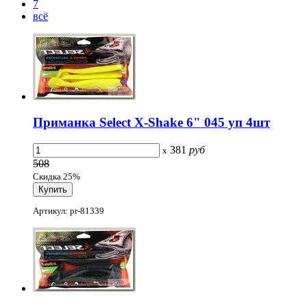
7
всё
Приманка Select X-Shake 6" 045 уп 4шт
381
руб
x
508
Скидка 25%
Артикул: pr-81339