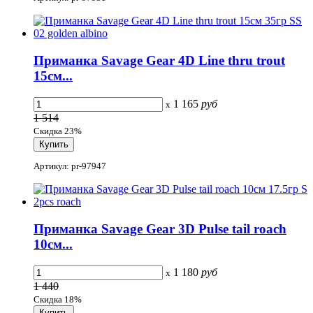
Приманка Savage Gear 4D Line thru trout
15см...
1 165
руб
x
1 514
Скидка 23%
Артикул: pr-97947
Приманка Savage Gear 3D Pulse tail roach
10см...
1 180
руб
x
1 440
Скидка 18%