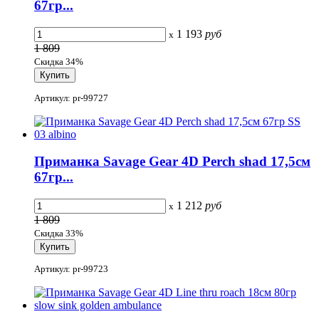
67гр...
1 193
руб
x
1 809
Скидка 34%
Артикул: pr-99727
Приманка Savage Gear 4D Perch shad 17,5см
67гр...
1 212
руб
x
1 809
Скидка 33%
Артикул: pr-99723