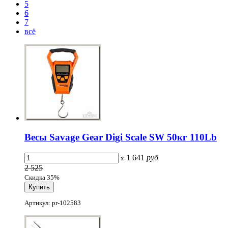
5
6
7
всё
Весы Savage Gear Digi Scale SW 50кг 110Lb
1 641
руб
x
2 525
Скидка 35%
Артикул: pr-102583