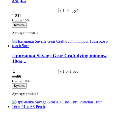
23гр...
1 054
руб
x
1 241
Скидка 15%
Артикул: pr-95807
Приманка Savage Gear Craft dying minnow
10см...
1 071
руб
x
1 190
Скидка 10%
Артикул: pr-95415