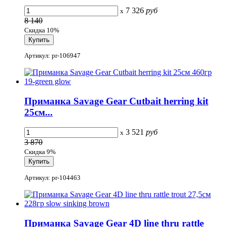
7 326
руб
x
8 140
Скидка 10%
Артикул: pr-106947
Приманка Savage Gear Cutbait herring kit
25см...
3 521
руб
x
3 870
Скидка 9%
Артикул: pr-104463
Приманка Savage Gear 4D line thru rattle