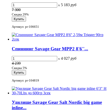
5 183
руб
x
7 300
Скидка 29%
Артикул: pr-106651
Спиннинг Savage Gear MPP2 8'6''...
4 027
руб
x
4 239
Скидка 5%
Артикул: pr-104819
Удилище Savage Gear Salt Nordic big game
inline...