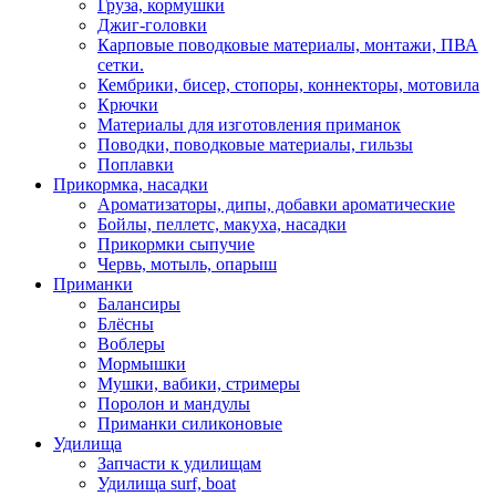
Груза, кормушки
Джиг-головки
Карповые поводковые материалы, монтажи, ПВА
сетки.
Кембрики, бисер, стопоры, коннекторы, мотовила
Крючки
Материалы для изготовления приманок
Поводки, поводковые материалы, гильзы
Поплавки
Прикормка, насадки
Ароматизаторы, дипы, добавки ароматические
Бойлы, пеллетс, макуха, насадки
Прикормки сыпучие
Червь, мотыль, опарыш
Приманки
Балансиры
Блёсны
Воблеры
Мормышки
Мушки, вабики, стримеры
Поролон и мандулы
Приманки силиконовые
Удилища
Запчасти к удилищам
Удилища surf, boat