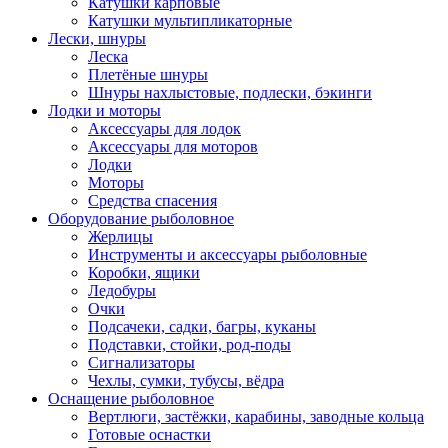
Катушки карповые
Катушки мультипликаторные
Лески, шнуры
Леска
Плетёные шнуры
Шнуры нахлыстовые, подлески, бэкинги
Лодки и моторы
Аксессуары для лодок
Аксессуары для моторов
Лодки
Моторы
Средства спасения
Оборудование рыболовное
Жерлицы
Инструменты и аксессуары рыболовные
Коробки, ящики
Ледобуры
Очки
Подсачеки, садки, багры, куканы
Подставки, стойки, род-поды
Сигнализаторы
Чехлы, сумки, тубусы, вёдра
Оснащение рыболовное
Вертлюги, застёжки, карабины, заводные кольца
Готовые оснастки