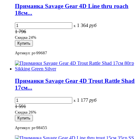
Приманка Savage Gear 4D Line thru roach
18см...
1 364
руб
x
1 796
Скидка 24%
Артикул: pr-99687
Приманки Savage Gear 4D Trout Rattle Shad
17см...
1 177
руб
x
1 591
Скидка 26%
Артикул: pr-98455