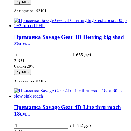
Артикул: pr-102191
Приманка Savage Gear 3D Herring big shad
25см...
1 655
руб
x
2 331
Скидка 29%
Артикул: pr-102187
Приманка Savage Gear 4D Line thru roach
18см...
1 782
руб
x