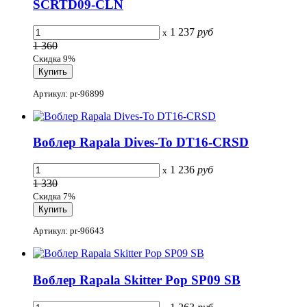
SCRTD09-CLN
1 237
руб
x
1 360
Скидка 9%
Артикул: pr-96899
Воблер Rapala Dives-To DT16-CRSD
1 236
руб
x
1 330
Скидка 7%
Артикул: pr-96643
Воблер Rapala Skitter Pop SP09 SB