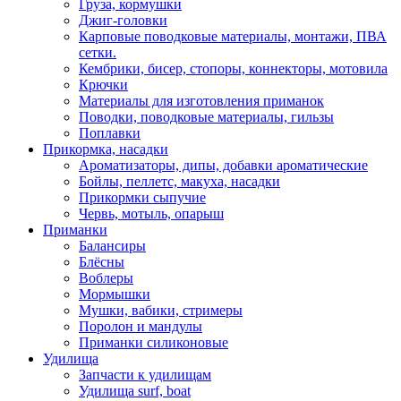
Груза, кормушки
Джиг-головки
Карповые поводковые материалы, монтажи, ПВА
сетки.
Кембрики, бисер, стопоры, коннекторы, мотовила
Крючки
Материалы для изготовления приманок
Поводки, поводковые материалы, гильзы
Поплавки
Прикормка, насадки
Ароматизаторы, дипы, добавки ароматические
Бойлы, пеллетс, макуха, насадки
Прикормки сыпучие
Червь, мотыль, опарыш
Приманки
Балансиры
Блёсны
Воблеры
Мормышки
Мушки, вабики, стримеры
Поролон и мандулы
Приманки силиконовые
Удилища
Запчасти к удилищам
Удилища surf, boat