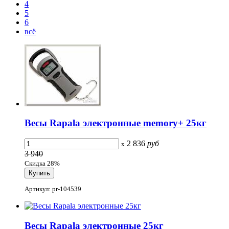
4
5
6
всё
Весы Rapala электронные memory+ 25кг
2 836
руб
x
3 940
Скидка 28%
Артикул: pr-104539
Весы Rapala электронные 25кг