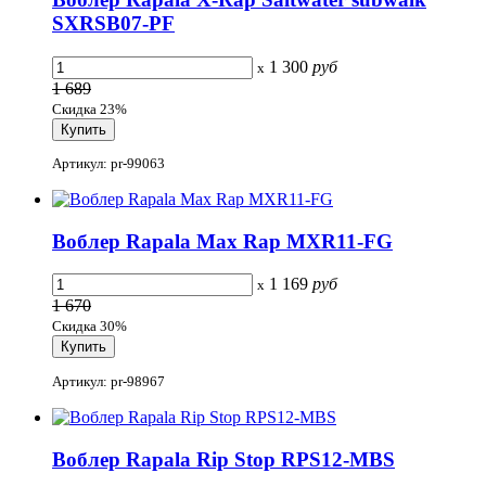
SXRSB07-PF
1 300
руб
x
1 689
Скидка 23%
Артикул: pr-99063
Воблер Rapala Max Rap MXR11-FG
1 169
руб
x
1 670
Скидка 30%
Артикул: pr-98967
Воблер Rapala Rip Stop RPS12-MBS