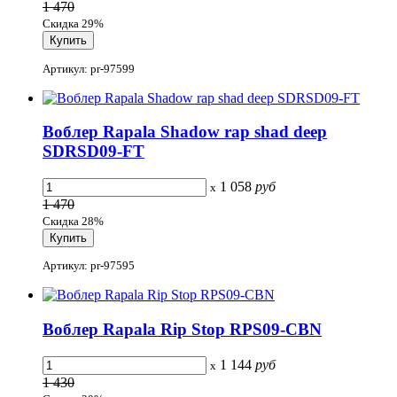
1 470
Скидка 29%
Артикул: pr-97599
Воблер Rapala Shadow rap shad deep
SDRSD09-FT
1 058
руб
x
1 470
Скидка 28%
Артикул: pr-97595
Воблер Rapala Rip Stop RPS09-CBN
1 144
руб
x
1 430