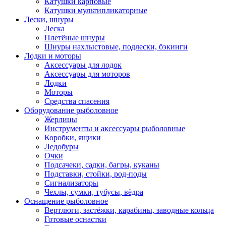
Катушки карповые
Катушки мультипликаторные
Лески, шнуры
Леска
Плетёные шнуры
Шнуры нахлыстовые, подлески, бэкинги
Лодки и моторы
Аксессуары для лодок
Аксессуары для моторов
Лодки
Моторы
Средства спасения
Оборудование рыболовное
Жерлицы
Инструменты и аксессуары рыболовные
Коробки, ящики
Ледобуры
Очки
Подсачеки, садки, багры, куканы
Подставки, стойки, род-поды
Сигнализаторы
Чехлы, сумки, тубусы, вёдра
Оснащение рыболовное
Вертлюги, застёжки, карабины, заводные кольца
Готовые оснастки