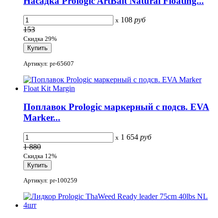
Насадка Prologic ArtBait Natural Floating...
108
руб
x
153
Скидка 29%
Артикул: pr-65607
Поплавок Prologic маркерный с подсв. EVA
Marker...
1 654
руб
x
1 880
Скидка 12%
Артикул: pr-100259