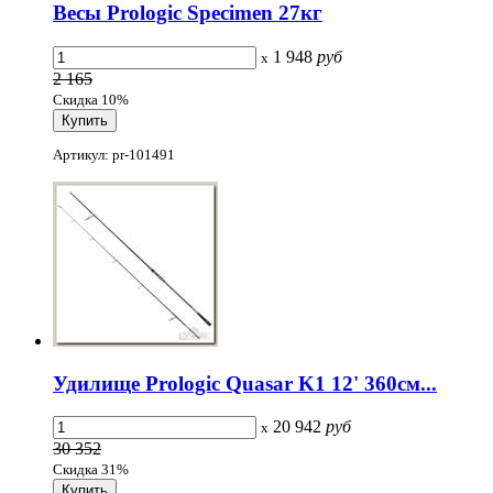
Весы Prologic Specimen 27кг
1 948
руб
x
2 165
Скидка 10%
Артикул: pr-101491
Удилище Prologic Quasar K1 12' 360см...
20 942
руб
x
30 352
Скидка 31%