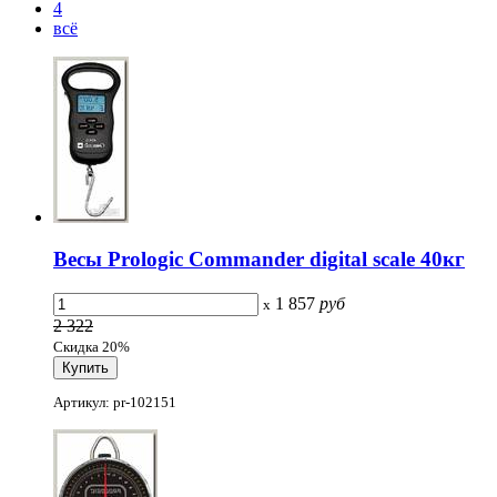
4
всё
Весы Prologic Commander digital scale 40кг
1 857
руб
x
2 322
Скидка 20%
Артикул: pr-102151