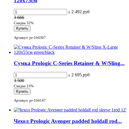
120х75см
2 492
руб
x
3 666
Скидка 32%
Артикул: pr-104307
Сумка Prologic C-Series Retainer & W/Sling...
2 695
руб
x
3 500
Скидка 23%
Артикул: pr-104147
Чехол Prologic Avenger padded holdall rod...