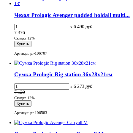
Чехол Prologic Avenger padded holdall multi...
6 490
руб
x
7 376
Скидка 12%
Артикул: pr-106707
Сумка Prologic Rig station 36х28х21см
6 273
руб
x
7 129
Скидка 12%
Артикул: pr-106583