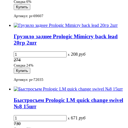
Скидка 6%
Артикул: pr-69607
Грузило заднее Prologic Mimicry back lead
20гр 2шт
208
руб
x
274
Скидка 24%
Артикул: pr-72035
Быстросъем Prologic LM quick change swivel
№8 15шт
671
руб
x
730