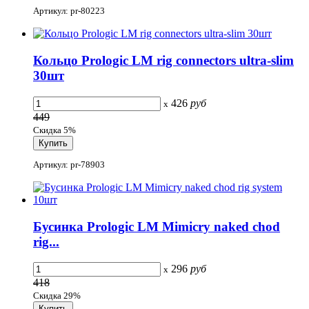
Артикул: pr-80223
Кольцо Prologic LM rig connectors ultra-slim
30шт
426
руб
x
449
Скидка 5%
Артикул: pr-78903
Бусинка Prologic LM Mimicry naked chod
rig...
296
руб
x
418
Скидка 29%