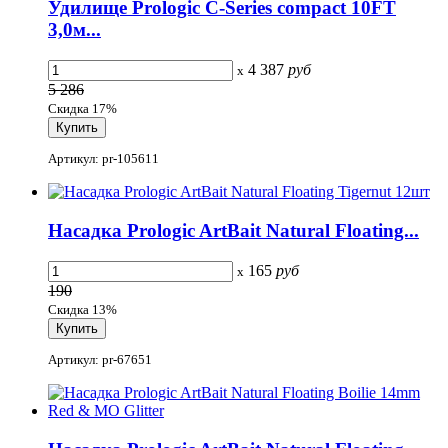
Удилище Prologic C-Series compact 10FT
3,0м...
4 387
руб
x
5 286
Скидка 17%
Артикул: pr-105611
Насадка Prologic ArtBait Natural Floating...
165
руб
x
190
Скидка 13%
Артикул: pr-67651