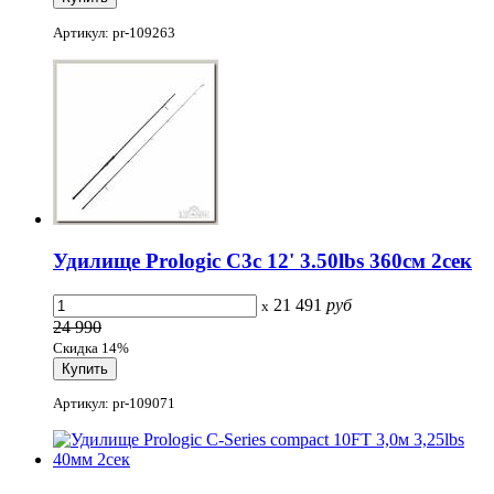
Артикул: pr-109263
Удилище Prologic C3с 12' 3.50lbs 360см 2сек
21 491
руб
x
24 990
Скидка 14%
Артикул: pr-109071