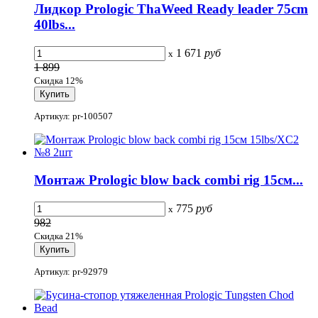
Лидкор Prologic ThaWeed Ready leader 75cm
40lbs...
1 671
руб
x
1 899
Скидка 12%
Артикул: pr-100507
Монтаж Prologic blow back combi rig 15см...
775
руб
x
982
Скидка 21%
Артикул: pr-92979