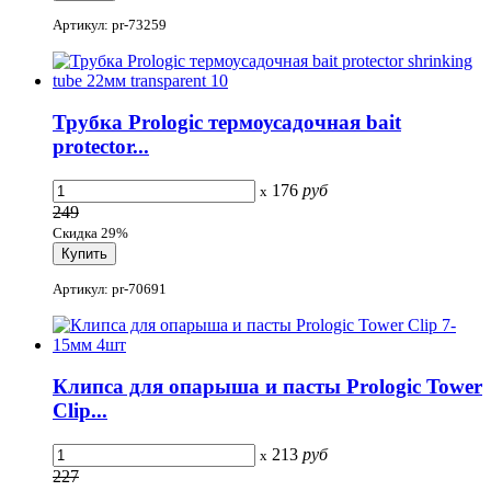
Артикул: pr-73259
Трубка Prologic термоусадочная bait
protector...
176
руб
x
249
Скидка 29%
Артикул: pr-70691
Клипса для опарыша и пасты Prologic Tower
Clip...
213
руб
x
227