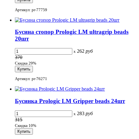
Артикул: pr-77759
Бусина стопор Prologic LM ultragrip beads
20шт
262
руб
x
370
Скидка 29%
Артикул: pr-76271
Бусинка Prologic LM Gripper beads 24шт
283
руб
x
315
Скидка 10%