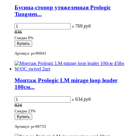
Бусина-стопор утяжеленная Prologic
Tungsten...
769
руб
x
836
Скидка 8%
Артикул: pr-90943
Монтаж Prologic LM mirage loop leader
100см...
634
руб
x
824
Скидка 23%
Артикул: pr-90755