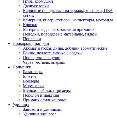
Груза, кормушки
Джиг-головки
Карповые поводковые материалы, монтажи, ПВА
сетки.
Кембрики, бисер, стопоры, коннекторы, мотовила
Крючки
Материалы для изготовления приманок
Поводки, поводковые материалы, гильзы
Поплавки
Прикормка, насадки
Ароматизаторы, дипы, добавки ароматические
Бойлы, пеллетс, макуха, насадки
Прикормки сыпучие
Червь, мотыль, опарыш
Приманки
Балансиры
Блёсны
Воблеры
Мормышки
Мушки, вабики, стримеры
Поролон и мандулы
Приманки силиконовые
Удилища
Запчасти к удилищам
Удилища surf, boat