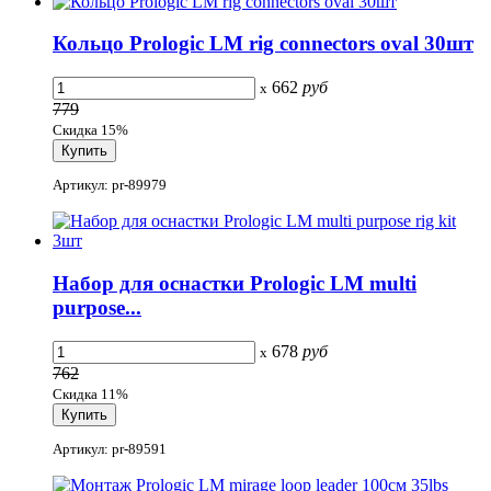
Кольцо Prologic LM rig connectors oval 30шт
662
руб
x
779
Скидка 15%
Артикул: pr-89979
Набор для оснастки Prologic LM multi
purpose...
678
руб
x
762
Скидка 11%
Артикул: pr-89591