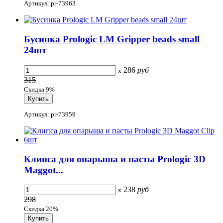
Артикул: pr-73963
Бусинка Prologic LM Gripper beads small
24шт
286
руб
x
315
Скидка 9%
Артикул: pr-73959
Клипса для опарыша и пасты Prologic 3D
Maggot...
238
руб
x
298
Скидка 20%