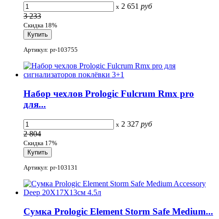
2 651
руб
x
3 233
Скидка 18%
Артикул: pr-103755
Набор чехлов Prologic Fulcrum Rmx pro
для...
2 327
руб
x
2 804
Скидка 17%
Артикул: pr-103131
Сумка Prologic Element Storm Safe Medium...