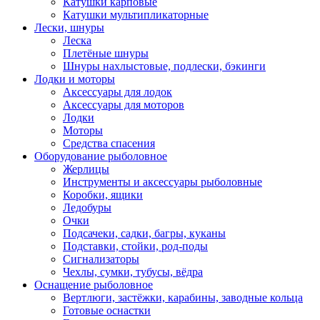
Катушки карповые
Катушки мультипликаторные
Лески, шнуры
Леска
Плетёные шнуры
Шнуры нахлыстовые, подлески, бэкинги
Лодки и моторы
Аксессуары для лодок
Аксессуары для моторов
Лодки
Моторы
Средства спасения
Оборудование рыболовное
Жерлицы
Инструменты и аксессуары рыболовные
Коробки, ящики
Ледобуры
Очки
Подсачеки, садки, багры, куканы
Подставки, стойки, род-поды
Сигнализаторы
Чехлы, сумки, тубусы, вёдра
Оснащение рыболовное
Вертлюги, застёжки, карабины, заводные кольца
Готовые оснастки