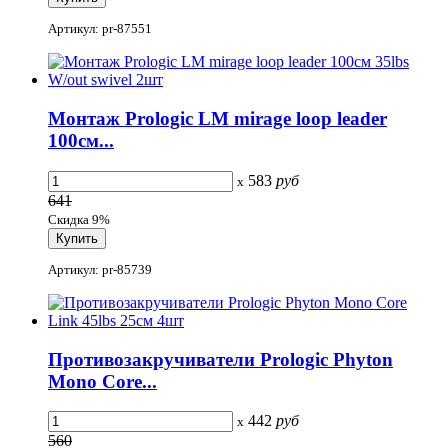
Артикул: pr-87551
Монтаж Prologic LM mirage loop leader
100см...
583
руб
x
641
Скидка 9%
Артикул: pr-85739
Противозакручиватели Prologic Phyton
Mono Core...
442
руб
x
560