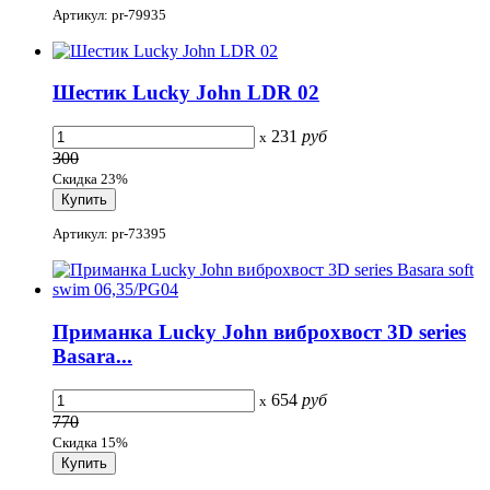
Артикул: pr-79935
Шестик Lucky John LDR 02
231
руб
x
300
Скидка 23%
Артикул: pr-73395
Приманка Lucky John виброхвост 3D series
Basara...
654
руб
x
770
Скидка 15%