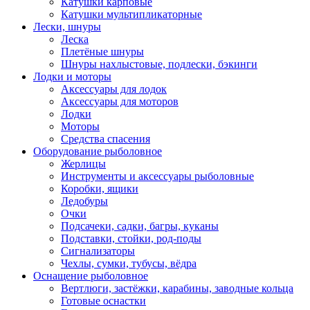
Катушки карповые
Катушки мультипликаторные
Лески, шнуры
Леска
Плетёные шнуры
Шнуры нахлыстовые, подлески, бэкинги
Лодки и моторы
Аксессуары для лодок
Аксессуары для моторов
Лодки
Моторы
Средства спасения
Оборудование рыболовное
Жерлицы
Инструменты и аксессуары рыболовные
Коробки, ящики
Ледобуры
Очки
Подсачеки, садки, багры, куканы
Подставки, стойки, род-поды
Сигнализаторы
Чехлы, сумки, тубусы, вёдра
Оснащение рыболовное
Вертлюги, застёжки, карабины, заводные кольца
Готовые оснастки