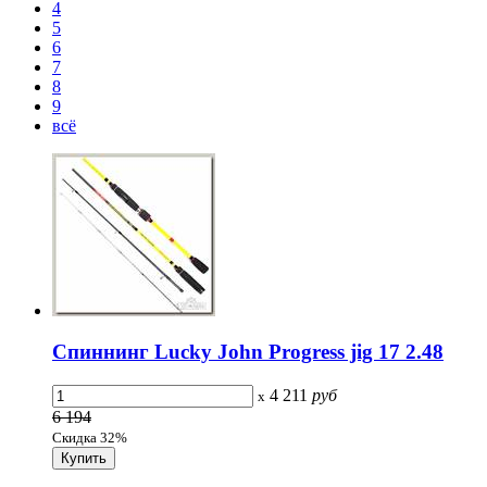
4
5
6
7
8
9
всё
Спиннинг Lucky John Progress jig 17 2.48
4 211
руб
x
6 194
Скидка 32%