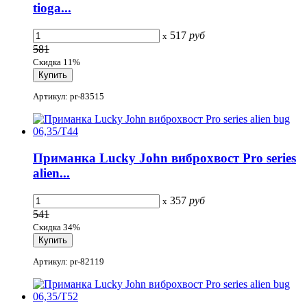
tioga...
517
руб
x
581
Скидка 11%
Артикул: pr-83515
Приманка Lucky John виброхвост Pro series
alien...
357
руб
x
541
Скидка 34%
Артикул: pr-82119