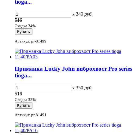
tioga...
340
руб
x
516
Скидка 34%
Артикул: pr-81499
Приманка Lucky John виброхвост Pro series
tioga...
350
руб
x
516
Скидка 32%
Артикул: pr-81491