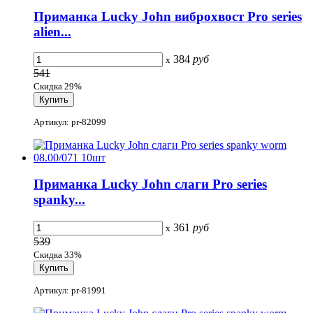
Приманка Lucky John виброхвост Pro series
alien...
384
руб
x
541
Скидка 29%
Артикул: pr-82099
Приманка Lucky John слаги Pro series
spanky...
361
руб
x
539
Скидка 33%
Артикул: pr-81991