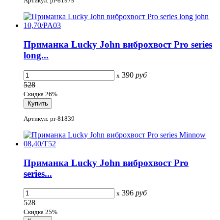
Артикул: pr-81979
Приманка Lucky John виброхвост Pro series
long...
390
руб
x
528
Скидка 26%
Артикул: pr-81839
Приманка Lucky John виброхвост Pro
series...
396
руб
x
528
Скидка 25%