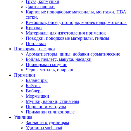
Груза, кормушки
Джиг-головки
Карповые поводковые материалы, монтажи, ПВА
сетки.
Кембрики, бисер, стопоры, коннекторы, мотовила
Крючки
Материалы для изготовления приманок
Поводки, поводковые материалы, гильзы
Поплавки
Прикормка, насадки
Ароматизаторы, дипы, добавки ароматические
Бойлы, пеллетс, макуха, насадки
Прикормки сыпучие
Червь, мотыль, опарыш
Приманки
Балансиры
Блёсны
Воблеры
Мормышки
Мушки, вабики, стримеры
Поролон и мандулы
Приманки силиконовые
Удилища
Запчасти к удилищам
Удилища surf, boat