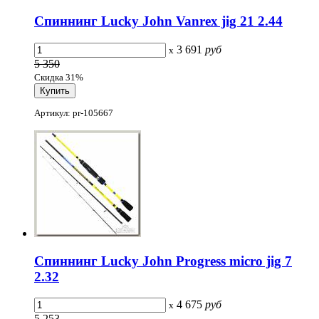
Спиннинг Lucky John Vanrex jig 21 2.44
3 691
руб
x
5 350
Скидка 31%
Артикул: pr-105667
Спиннинг Lucky John Progress micro jig 7
2.32
4 675
руб
x
5 253