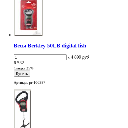
Весы Berkley 50LB digital fish
4 899
руб
x
6 532
Скидка 25%
Артикул: pr-106387