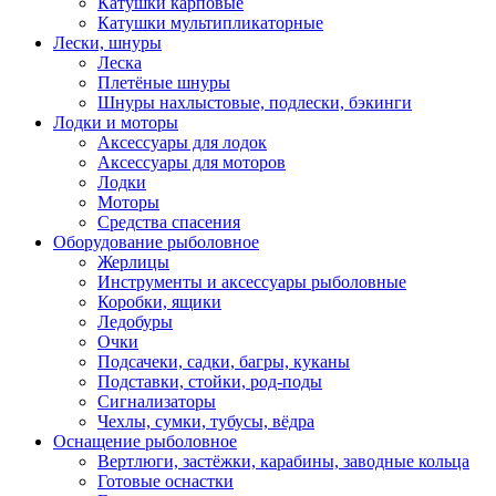
Катушки карповые
Катушки мультипликаторные
Лески, шнуры
Леска
Плетёные шнуры
Шнуры нахлыстовые, подлески, бэкинги
Лодки и моторы
Аксессуары для лодок
Аксессуары для моторов
Лодки
Моторы
Средства спасения
Оборудование рыболовное
Жерлицы
Инструменты и аксессуары рыболовные
Коробки, ящики
Ледобуры
Очки
Подсачеки, садки, багры, куканы
Подставки, стойки, род-поды
Сигнализаторы
Чехлы, сумки, тубусы, вёдра
Оснащение рыболовное
Вертлюги, застёжки, карабины, заводные кольца
Готовые оснастки