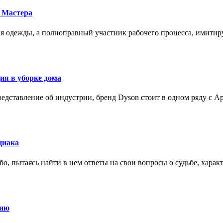
 Мастера
для одежды, а полноправный участник рабочего процесса, имит
ия в уборке дома
редставление об индустрии, бренд Dyson стоит в одном ряду с Ap
диака
о, пытаясь найти в нем ответы на свои вопросы о судьбе, харак
нию