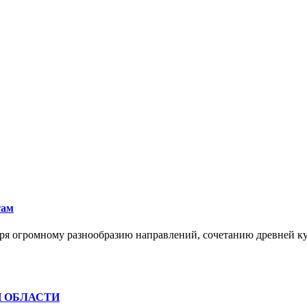
там
ря огромному разнообразию направлений, сочетанию древней к
Й ОБЛАСТИ