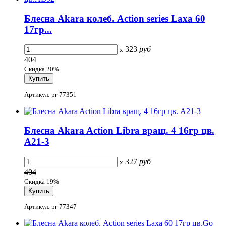
Блесна Akara колеб. Action series Laxa 60
17гр...
323
руб
x
404
Скидка 20%
Артикул: pr-77351
Блесна Akara Action Libra вращ. 4 16гр цв.
A21-3
327
руб
x
404
Скидка 19%
Артикул: pr-77347