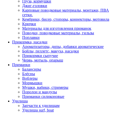
Груза, кормушки
Джиг-головки
Карповые поводковые материалы, монтажи, ПВА
сетки.
Кембрики, бисер, стопоры, коннекторы, мотовила
Крючки
Материалы для изготовления приманок
Поводки, поводковые материалы, гильзы
Поплавки
Прикормка, насадки
Ароматизаторы, дипы, добавки ароматические
Бойлы, пеллетс, макуха, насадки
Прикормки сыпучие
Червь, мотыль, опарыш
Приманки
Балансиры
Блёсны
Воблеры
Мормышки
Мушки, вабики, стримеры
Поролон и мандулы
Приманки силиконовые
Удилища
Запчасти к удилищам
Удилища surf, boat