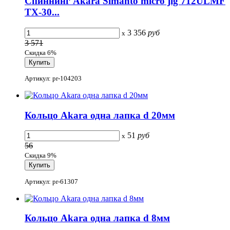
Спиннинг Akara Simanto micro jig 712ULMF
TX-30...
3 356
руб
x
3 571
Скидка 6%
Артикул: pr-104203
Кольцо Akara одна лапка d 20мм
51
руб
x
56
Скидка 9%
Артикул: pr-61307
Кольцо Akara одна лапка d 8мм