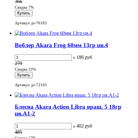
366
Скидка 7%
Артикул: pr-76183
Воблер Akara Frog 60мм 13гр цв.4
186
руб
x
279
Скидка 33%
Артикул: pr-72195
Блесна Akara Action Libra вращ. 5 18гр
цв.A1-2
402
руб
x
485
Скидка 17%