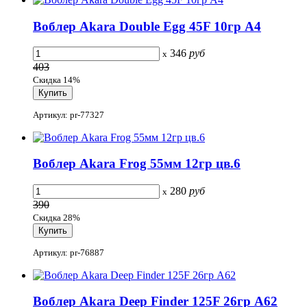
Воблер Akara Double Egg 45F 10гр A4
346
руб
x
403
Скидка 14%
Артикул: pr-77327
Воблер Akara Frog 55мм 12гр цв.6
280
руб
x
390
Скидка 28%
Артикул: pr-76887
Воблер Akara Deep Finder 125F 26гр A62