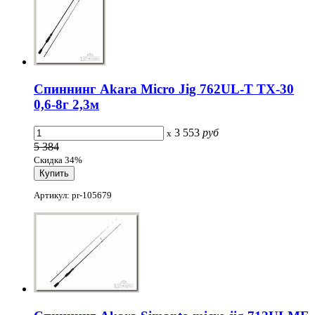
Спиннинг Akara Micro Jig 762UL-T TX-30
0,6-8г 2,3м
3 553
руб
x
5 384
Скидка 34%
Артикул: pr-105679