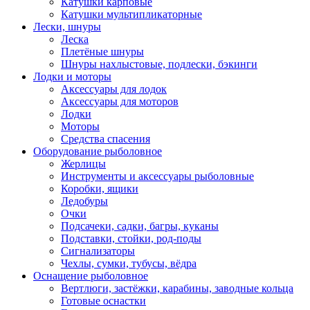
Катушки карповые
Катушки мультипликаторные
Лески, шнуры
Леска
Плетёные шнуры
Шнуры нахлыстовые, подлески, бэкинги
Лодки и моторы
Аксессуары для лодок
Аксессуары для моторов
Лодки
Моторы
Средства спасения
Оборудование рыболовное
Жерлицы
Инструменты и аксессуары рыболовные
Коробки, ящики
Ледобуры
Очки
Подсачеки, садки, багры, куканы
Подставки, стойки, род-поды
Сигнализаторы
Чехлы, сумки, тубусы, вёдра
Оснащение рыболовное
Вертлюги, застёжки, карабины, заводные кольца
Готовые оснастки