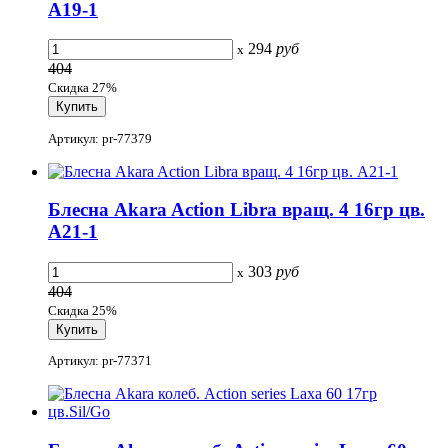
A19-1
294
руб
x
404
Скидка 27%
Артикул: pr-77379
Блесна Akara Action Libra вращ. 4 16гр цв.
A21-1
303
руб
x
404
Скидка 25%
Артикул: pr-77371