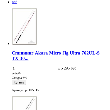
всё
Спиннинг Akara Micro Jig Ultra 762UL-S
TX-30...
5 295
руб
x
5 634
Скидка 6%
Артикул: pr-105815