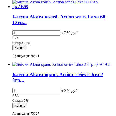
Блесна Akara колеб. Action series Laxa 60
13гр...
250
руб
x
374
Скидка 33%
Артикул: pr-76411
Блесна Akara вращ. Action series Libra 2
8гр...
340
руб
x
358
Скидка 5%
Артикул: pr-75927