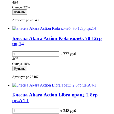
424
Скидка 32%
Артикул: pr-78143
Блесна Akara Action Kola колеб. 70 12гр
цв.14
332
руб
x
405
Скидка 18%
Артикул: pr-77467
Блесна Akara Action Libra вращ. 2 8гр
цв.A4-1
348
руб
x