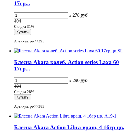
17гр...
278
руб
x
404
Скидка 31%
Артикул: pr-77395
Блесна Akara колеб. Action series Laxa 60
17гр...
290
руб
x
404
Скидка 28%
Артикул: pr-77383
Блесна Akara Action Libra вращ. 4 16гр цв.