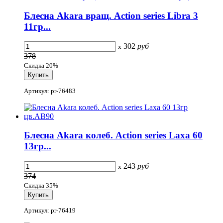
Блесна Akara вращ. Action series Libra 3
11гр...
302
руб
x
378
Скидка 20%
Артикул: pr-76483
Блесна Akara колеб. Action series Laxa 60
13гр...
243
руб
x
374
Скидка 35%
Артикул: pr-76419