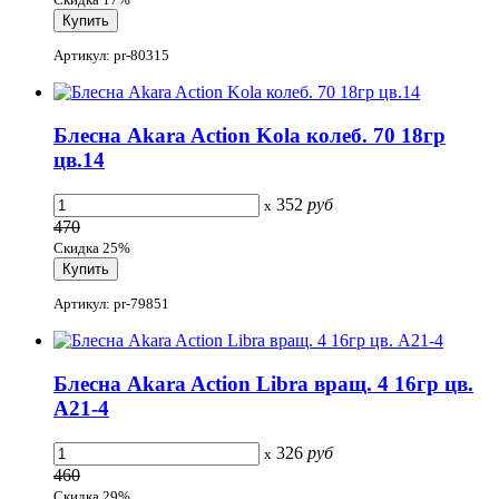
Артикул: pr-80315
Блесна Akara Action Kola колеб. 70 18гр
цв.14
352
руб
x
470
Скидка 25%
Артикул: pr-79851
Блесна Akara Action Libra вращ. 4 16гр цв.
A21-4
326
руб
x
460
Скидка 29%