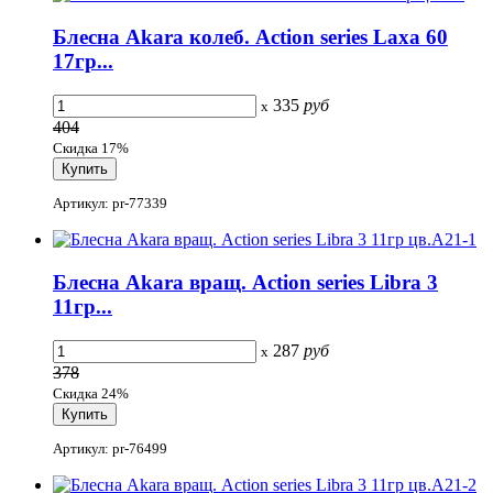
Блесна Akara колеб. Action series Laxa 60
17гр...
335
руб
x
404
Скидка 17%
Артикул: pr-77339
Блесна Akara вращ. Action series Libra 3
11гр...
287
руб
x
378
Скидка 24%
Артикул: pr-76499