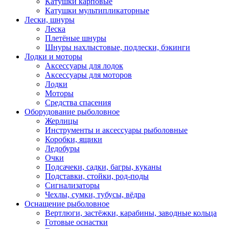
Катушки карповые
Катушки мультипликаторные
Лески, шнуры
Леска
Плетёные шнуры
Шнуры нахлыстовые, подлески, бэкинги
Лодки и моторы
Аксессуары для лодок
Аксессуары для моторов
Лодки
Моторы
Средства спасения
Оборудование рыболовное
Жерлицы
Инструменты и аксессуары рыболовные
Коробки, ящики
Ледобуры
Очки
Подсачеки, садки, багры, куканы
Подставки, стойки, род-поды
Сигнализаторы
Чехлы, сумки, тубусы, вёдра
Оснащение рыболовное
Вертлюги, застёжки, карабины, заводные кольца
Готовые оснастки