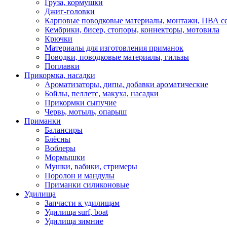
Груза, кормушки
Джиг-головки
Карповые поводковые материалы, монтажи, ПВА се
Кембрики, бисер, стопоры, коннекторы, мотовила
Крючки
Материалы для изготовления приманок
Поводки, поводковые материалы, гильзы
Поплавки
Прикормка, насадки
Ароматизаторы, дипы, добавки ароматические
Бойлы, пеллетс, макуха, насадки
Прикормки сыпучие
Червь, мотыль, опарыш
Приманки
Балансиры
Блёсны
Воблеры
Мормышки
Мушки, вабики, стримеры
Поролон и мандулы
Приманки силиконовые
Удилища
Запчасти к удилищам
Удилища surf, boat
Удилища зимние