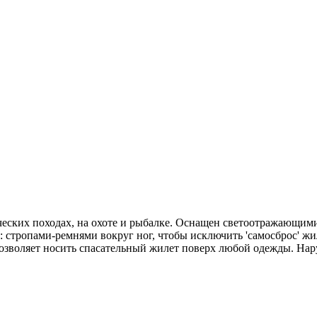
ических походах, на охоте и рыбалке. Оснащен светоотражающи
 стропами-ремнями вокруг ног, чтобы исключить 'самосброс' жи
озволяет носить спасательный жилет поверх любой одежды. Нару