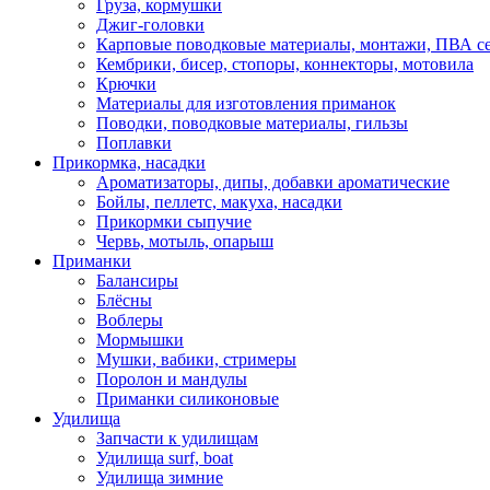
Груза, кормушки
Джиг-головки
Карповые поводковые материалы, монтажи, ПВА се
Кембрики, бисер, стопоры, коннекторы, мотовила
Крючки
Материалы для изготовления приманок
Поводки, поводковые материалы, гильзы
Поплавки
Прикормка, насадки
Ароматизаторы, дипы, добавки ароматические
Бойлы, пеллетс, макуха, насадки
Прикормки сыпучие
Червь, мотыль, опарыш
Приманки
Балансиры
Блёсны
Воблеры
Мормышки
Мушки, вабики, стримеры
Поролон и мандулы
Приманки силиконовые
Удилища
Запчасти к удилищам
Удилища surf, boat
Удилища зимние