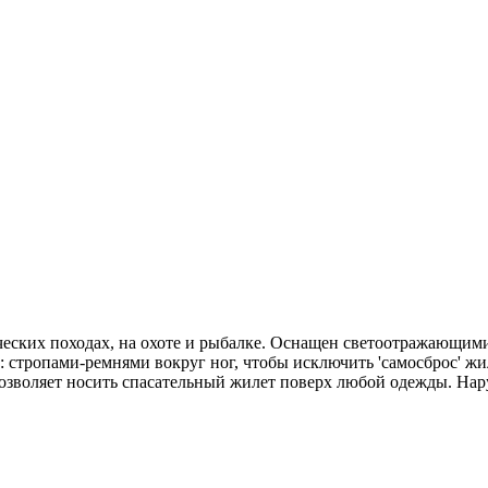
ических походах, на охоте и рыбалке. Оснащен светоотражающи
 стропами-ремнями вокруг ног, чтобы исключить 'самосброс' жи
озволяет носить спасательный жилет поверх любой одежды. Нару