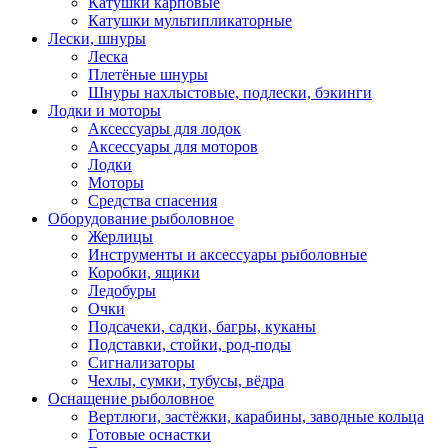
Катушки карповые
Катушки мультипликаторные
Лески, шнуры
Леска
Плетёные шнуры
Шнуры нахлыстовые, подлески, бэкинги
Лодки и моторы
Аксессуары для лодок
Аксессуары для моторов
Лодки
Моторы
Средства спасения
Оборудование рыболовное
Жерлицы
Инструменты и аксессуары рыболовные
Коробки, ящики
Ледобуры
Очки
Подсачеки, садки, багры, куканы
Подставки, стойки, род-поды
Сигнализаторы
Чехлы, сумки, тубусы, вёдра
Оснащение рыболовное
Вертлюги, застёжки, карабины, заводные кольца
Готовые оснастки