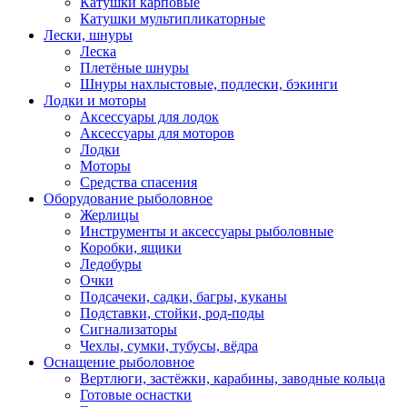
Катушки карповые
Катушки мультипликаторные
Лески, шнуры
Леска
Плетёные шнуры
Шнуры нахлыстовые, подлески, бэкинги
Лодки и моторы
Аксессуары для лодок
Аксессуары для моторов
Лодки
Моторы
Средства спасения
Оборудование рыболовное
Жерлицы
Инструменты и аксессуары рыболовные
Коробки, ящики
Ледобуры
Очки
Подсачеки, садки, багры, куканы
Подставки, стойки, род-поды
Сигнализаторы
Чехлы, сумки, тубусы, вёдра
Оснащение рыболовное
Вертлюги, застёжки, карабины, заводные кольца
Готовые оснастки