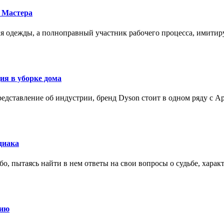
 Мастера
для одежды, а полноправный участник рабочего процесса, имит
ия в уборке дома
редставление об индустрии, бренд Dyson стоит в одном ряду с Ap
диака
о, пытаясь найти в нем ответы на свои вопросы о судьбе, харак
нию