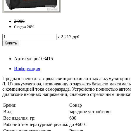
2 996
Скидка 26%
2 217
руб
x
Артикул: pr-103415
Информация
Предназначено для заряда свинцово-кислотных аккумуляторных
(I, U) аккумулятора, позволяющую заряжать батарею максимал
с компенсацией тока саморазряда. Устройство полностью авто
диапазоне входных напряжений, снабжено стрелочным индикат
Бренд:
Сонар
Вид:
зарядное устройство
Вес изделия, гр:
600
Рабочий температурный режим:
до +60°С
Страна происхождения:
Россия