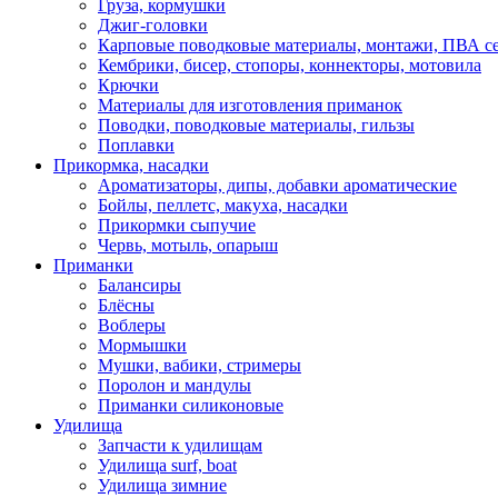
Груза, кормушки
Джиг-головки
Карповые поводковые материалы, монтажи, ПВА се
Кембрики, бисер, стопоры, коннекторы, мотовила
Крючки
Материалы для изготовления приманок
Поводки, поводковые материалы, гильзы
Поплавки
Прикормка, насадки
Ароматизаторы, дипы, добавки ароматические
Бойлы, пеллетс, макуха, насадки
Прикормки сыпучие
Червь, мотыль, опарыш
Приманки
Балансиры
Блёсны
Воблеры
Мормышки
Мушки, вабики, стримеры
Поролон и мандулы
Приманки силиконовые
Удилища
Запчасти к удилищам
Удилища surf, boat
Удилища зимние