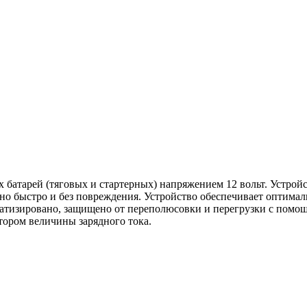
 батарей (тяговых и стартерных) напряжением 12 вольт. Устро
ьно быстро и без повреждения. Устройство обеспечивает оптим
матизировано, защищено от переполюсовки и перегрузки с помо
ором величины зарядного тока.