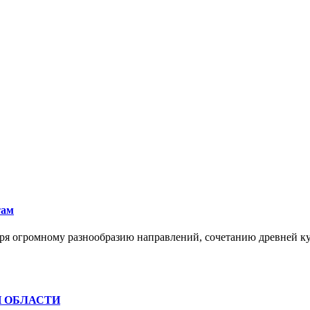
там
ря огромному разнообразию направлений, сочетанию древней к
Й ОБЛАСТИ