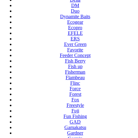
DM
Duo
Dynamite Baits
Ecogear
Ecopro
EFELE
ERS
Ever Green
Favorite
Feeder Concept
Fish Berry
Fish up
Fisherman
Flambeau
Flinc
Force
Forest
Fox
Freestyle
Fuji
Fun Fishing
GAD
Gamakatsu
Gardner