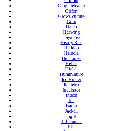
Garmin
Graphiteleader
Grifon
Grows culture
Guru
Halco
Haswing
Hayabusa
Hearty Rise
Heddon
Heinola
Helicopter
Helios
Hitfish
Humminbird
Ice Hunter
Ikatteiru
Incubator
Intech
Iris
Isamu
Jackall
Jig It
JJ-Connect
JRC