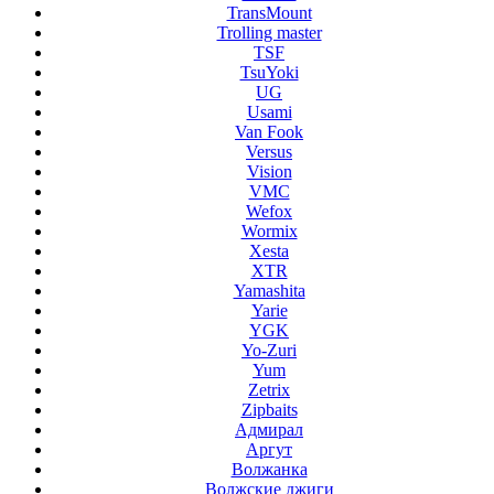
TransMount
Trolling master
TSF
TsuYoki
UG
Usami
Van Fook
Versus
Vision
VMC
Wefox
Wormix
Xesta
XTR
Yamashita
Yarie
YGK
Yo-Zuri
Yum
Zetrix
Zipbaits
Адмирал
Аргут
Волжанка
Волжские джиги