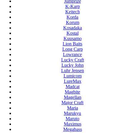
Jumprize
K-Karp
Keitech
Korda
Korum
Kosadaka
Kostal
Kuusamo
Lion Baits
Long Carp
Lowrance
Lucky Craft
Lucky John
Luhr Jensen
Lumicom
LureMax
Madcat
Magbite
Magellan
Major Craft
Maria
Marukyu
Maruto
Maximus
Megabass