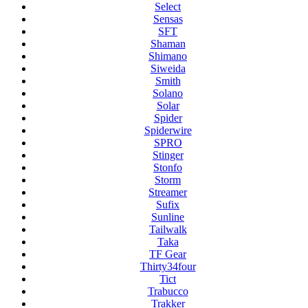
Select
Sensas
SFT
Shaman
Shimano
Siweida
Smith
Solano
Solar
Spider
Spiderwire
SPRO
Stinger
Stonfo
Storm
Streamer
Sufix
Sunline
Tailwalk
Taka
TF Gear
Thirty34four
Tict
Trabucco
Trakker