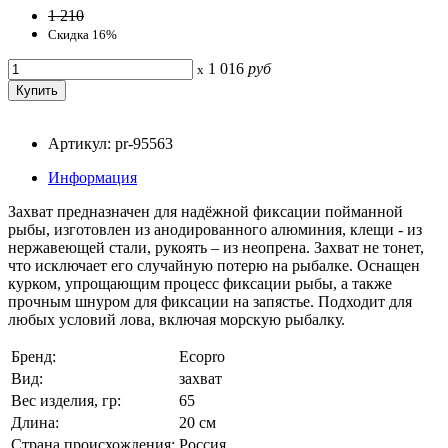
1 210
Скидка 16%
1 016
руб
x
Артикул: pr-95563
Информация
Захват предназначен для надёжной фиксации пойманной
рыбы, изготовлен из анодированного алюминия, клещи - из
нержавеющей стали, рукоять – из неопрена. Захват не тонет,
что исключает его случайную потерю на рыбалке. Оснащен
курком, упрощающим процесс фиксации рыбы, а также
прочным шнуром для фиксации на запястье. Подходит для
любых условий лова, включая морскую рыбалку.
Бренд:
Ecopro
Вид:
захват
Вес изделия, гр:
65
Длина:
20 см
Страна происхождения:
Россия