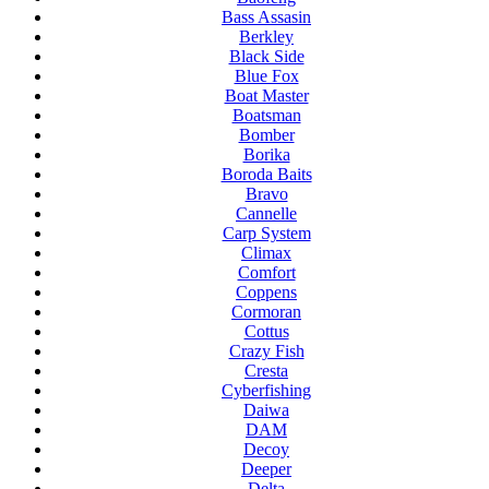
Bass Assasin
Berkley
Black Side
Blue Fox
Boat Master
Boatsman
Bomber
Borika
Boroda Baits
Bravo
Cannelle
Carp System
Climax
Comfort
Coppens
Cormoran
Cottus
Crazy Fish
Cresta
Cyberfishing
Daiwa
DAM
Decoy
Deeper
Delta