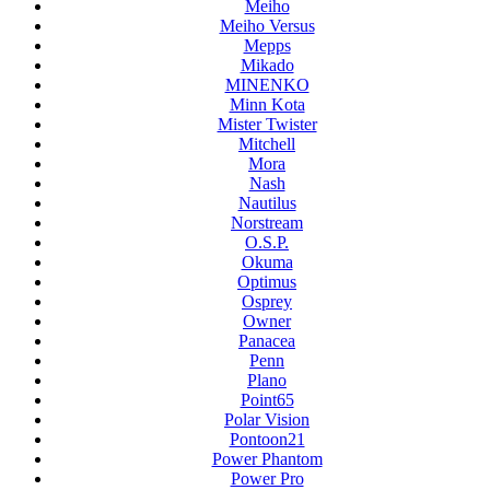
Meiho
Meiho Versus
Mepps
Mikado
MINENKO
Minn Kota
Mister Twister
Mitchell
Mora
Nash
Nautilus
Norstream
O.S.P.
Okuma
Optimus
Osprey
Owner
Panacea
Penn
Plano
Point65
Polar Vision
Pontoon21
Power Phantom
Power Pro