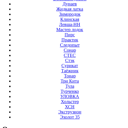
Дунаев
Жидкая латка
Зимородок
Клинская
Левша-НН
Мастер лодок
Пирс
Практик
Следопыт
Сонар
СТЕС
Стэк
Сурикат
Таёжник
Тонар
Три Кита
Тула
Турченко
УЛОВКА
Хольстер
ХСН
Экструзион
Эхолот 35