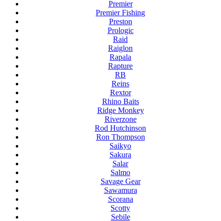
Premier
Premier Fishing
Preston
Prologic
Raid
Raiglon
Rapala
Rapture
RB
Reins
Rextor
Rhino Baits
Ridge Monkey
Riverzone
Rod Hutchinson
Ron Thompson
Saikyo
Sakura
Salar
Salmo
Savage Gear
Sawamura
Scorana
Scotty
Sebile