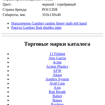
Цвет:
черный / серебряный
Страна бренда:
РОССИЯ
Габариты, мм:
310x130x40
Напальчник Gardner casting finger stalls left hand
Ракета Gardner Bait shuttles mini
Торговые марки каталога
13 Fishing
Abu Garcia
Acme
Action Plastics
AFW
Akara
Anglers System
Avid Carp
Axis
Bait Breath
Balzer
Banax
Baofeng