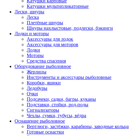
Катушки карповые
Катушки мультипликаторные
Лески, шнуры
Леска
Плетёные шнуры
Шнуры нахлыстовые, подлески, бэкинги
Лодки и моторы
Аксессуары для лодок
Аксессуары для моторов
Лодки
Моторы
Средства спасения
Оборудование рыболовное
Жерлицы
Инструменты и аксессуары рыболовные
Коробки, ящики
Ледобуры
Очки
Подсачеки, садки, багры, куканы
Подставки, стойки, род-поды
Сигнализаторы
Чехлы, сумки, тубусы, вёдра
Оснащение рыболовное
Вертлюги, застёжки, карабины, заводные кольца
Готовые оснастки