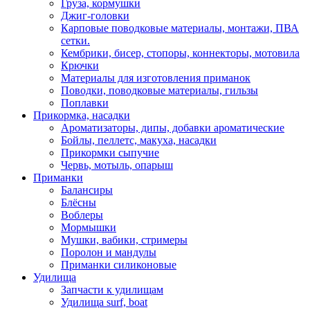
Груза, кормушки
Джиг-головки
Карповые поводковые материалы, монтажи, ПВА
сетки.
Кембрики, бисер, стопоры, коннекторы, мотовила
Крючки
Материалы для изготовления приманок
Поводки, поводковые материалы, гильзы
Поплавки
Прикормка, насадки
Ароматизаторы, дипы, добавки ароматические
Бойлы, пеллетс, макуха, насадки
Прикормки сыпучие
Червь, мотыль, опарыш
Приманки
Балансиры
Блёсны
Воблеры
Мормышки
Мушки, вабики, стримеры
Поролон и мандулы
Приманки силиконовые
Удилища
Запчасти к удилищам
Удилища surf, boat