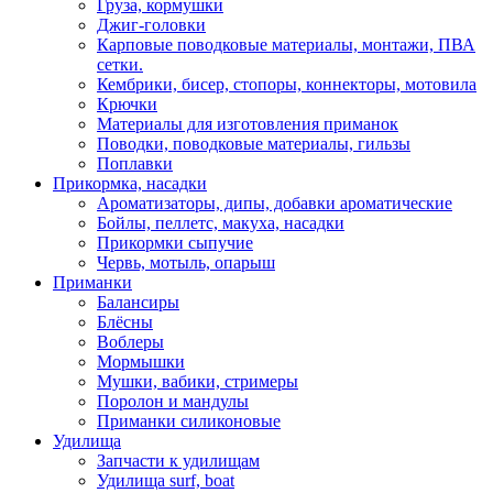
Груза, кормушки
Джиг-головки
Карповые поводковые материалы, монтажи, ПВА
сетки.
Кембрики, бисер, стопоры, коннекторы, мотовила
Крючки
Материалы для изготовления приманок
Поводки, поводковые материалы, гильзы
Поплавки
Прикормка, насадки
Ароматизаторы, дипы, добавки ароматические
Бойлы, пеллетс, макуха, насадки
Прикормки сыпучие
Червь, мотыль, опарыш
Приманки
Балансиры
Блёсны
Воблеры
Мормышки
Мушки, вабики, стримеры
Поролон и мандулы
Приманки силиконовые
Удилища
Запчасти к удилищам
Удилища surf, boat