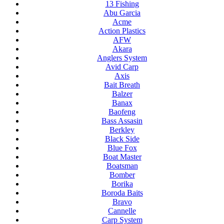
13 Fishing
Abu Garcia
Acme
Action Plastics
AFW
Akara
Anglers System
Avid Carp
Axis
Bait Breath
Balzer
Banax
Baofeng
Bass Assasin
Berkley
Black Side
Blue Fox
Boat Master
Boatsman
Bomber
Borika
Boroda Baits
Bravo
Cannelle
Carp System