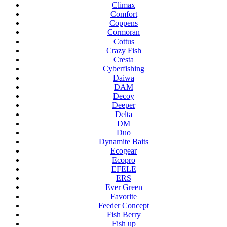
Climax
Comfort
Coppens
Cormoran
Cottus
Crazy Fish
Cresta
Cyberfishing
Daiwa
DAM
Decoy
Deeper
Delta
DM
Duo
Dynamite Baits
Ecogear
Ecopro
EFELE
ERS
Ever Green
Favorite
Feeder Concept
Fish Berry
Fish up