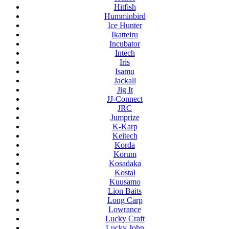
Hitfish
Humminbird
Ice Hunter
Ikatteiru
Incubator
Intech
Iris
Isamu
Jackall
Jig It
JJ-Connect
JRC
Jumprize
K-Karp
Keitech
Korda
Korum
Kosadaka
Kostal
Kuusamo
Lion Baits
Long Carp
Lowrance
Lucky Craft
Lucky John