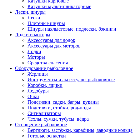
Катушки карповые
Катушки мультипликаторные
Лески, шнуры
Леска
Плетёные шнуры
Шнуры нахлыстовые, подлески, бэкинги
Лодки и моторы
Аксессуары для лодок
Аксессуары для моторов
Лодки
Моторы
Средства спасения
Оборудование рыболовное
Жерлицы
Инструменты и аксессуары рыболовные
Коробки, ящики
Ледобуры
Очки
Подсачеки, садки, багры, куканы
Подставки, стойки, род-поды
Сигнализаторы
Чехлы, сумки, тубусы, вёдра
Оснащение рыболовное
Вертлюги, застёжки, карабины, заводные кольца
Готовые оснастки