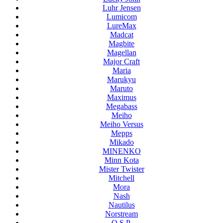
Luhr Jensen
Lumicom
LureMax
Madcat
Magbite
Magellan
Major Craft
Maria
Marukyu
Maruto
Maximus
Megabass
Meiho
Meiho Versus
Mepps
Mikado
MINENKO
Minn Kota
Mister Twister
Mitchell
Mora
Nash
Nautilus
Norstream
O.S.P.