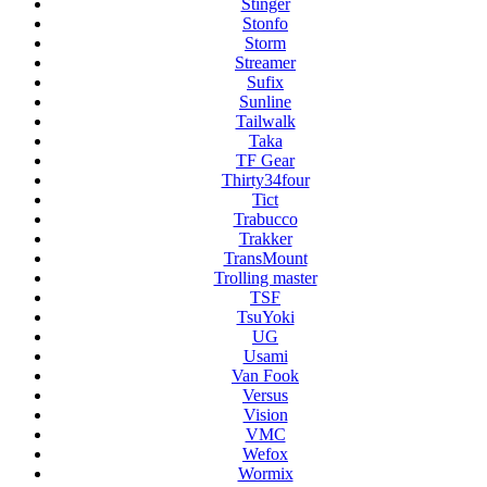
Stinger
Stonfo
Storm
Streamer
Sufix
Sunline
Tailwalk
Taka
TF Gear
Thirty34four
Tict
Trabucco
Trakker
TransMount
Trolling master
TSF
TsuYoki
UG
Usami
Van Fook
Versus
Vision
VMC
Wefox
Wormix