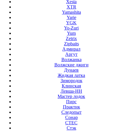
Xesta
XTR
Yamashita
Yarie
YGK
Yo-Zuri
Yum
Zetrix
Zipbaits
Адмирал
Аргут
Волжанка
Волжские джиги
Дунаев
Жидкая латка
Зимородок
Клинская
Левша-НН
Мастер лодок
Пирс
Практик
Следопыт
Сонар
СТЕС
Стэк