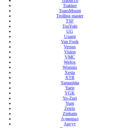
Trabucco
Trakker
TransMount
Trolling master
TSF
TsuYoki
UG
Usami
Van Fook
Versus
Vision
VMC
Wefox
Wormix
Xesta
XTR
Yamashita
Yarie
YGK
Yo-Zuri
Yum
Zetrix
Zipbaits
Адмирал
Аргут