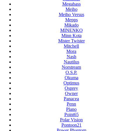
Megabass
Meiho
Meiho Versus
Mepps
Mikado
MINENKO
Minn Kota
Mister Twister
Mitchell
Mora
Nash
Nautilus
Norstream
O.S.P.
Okuma
Optimus
Osprey
Owner
Panacea
Penn
Plano
Point65
Polar Vision
Pontoon21
Power Phantom