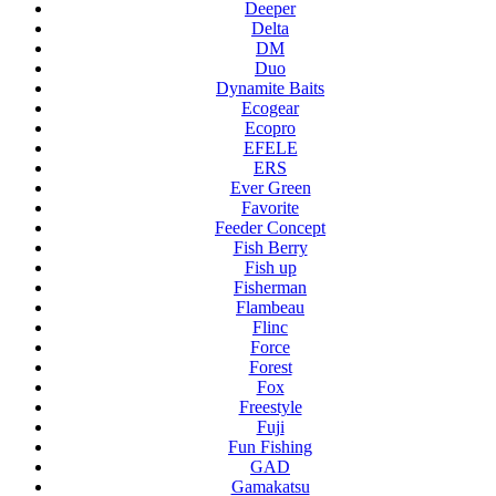
Deeper
Delta
DM
Duo
Dynamite Baits
Ecogear
Ecopro
EFELE
ERS
Ever Green
Favorite
Feeder Concept
Fish Berry
Fish up
Fisherman
Flambeau
Flinc
Force
Forest
Fox
Freestyle
Fuji
Fun Fishing
GAD
Gamakatsu