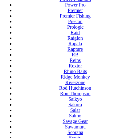
Power Pro
Premier
Premier Fishing
Preston
Prologic
Raid
Raiglon
Rapala
Rapture
RB
Reins
Rextor
Rhino Baits
Ridge Monkey
Riverzone
Rod Hutchinson
Ron Thompson
Saikyo
Sakura
Salar
Salmo
Savage Gear
Sawamura
Scorana
Scotty