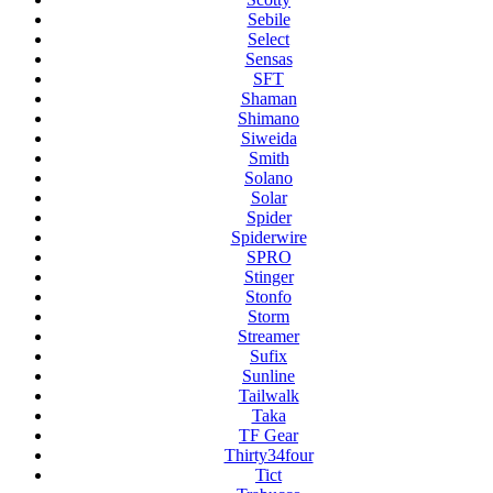
Sebile
Select
Sensas
SFT
Shaman
Shimano
Siweida
Smith
Solano
Solar
Spider
Spiderwire
SPRO
Stinger
Stonfo
Storm
Streamer
Sufix
Sunline
Tailwalk
Taka
TF Gear
Thirty34four
Tict