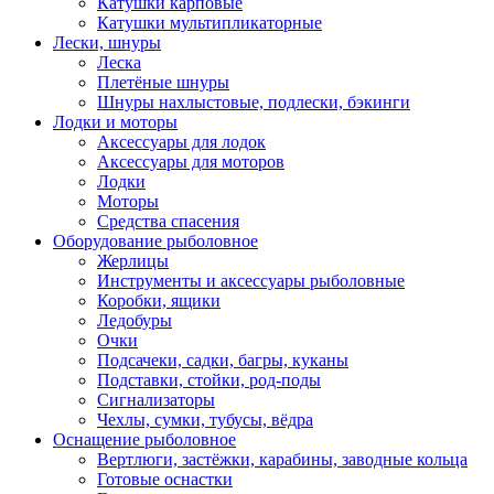
Катушки карповые
Катушки мультипликаторные
Лески, шнуры
Леска
Плетёные шнуры
Шнуры нахлыстовые, подлески, бэкинги
Лодки и моторы
Аксессуары для лодок
Аксессуары для моторов
Лодки
Моторы
Средства спасения
Оборудование рыболовное
Жерлицы
Инструменты и аксессуары рыболовные
Коробки, ящики
Ледобуры
Очки
Подсачеки, садки, багры, куканы
Подставки, стойки, род-поды
Сигнализаторы
Чехлы, сумки, тубусы, вёдра
Оснащение рыболовное
Вертлюги, застёжки, карабины, заводные кольца
Готовые оснастки