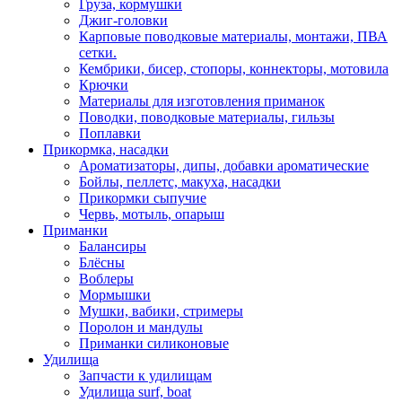
Груза, кормушки
Джиг-головки
Карповые поводковые материалы, монтажи, ПВА
сетки.
Кембрики, бисер, стопоры, коннекторы, мотовила
Крючки
Материалы для изготовления приманок
Поводки, поводковые материалы, гильзы
Поплавки
Прикормка, насадки
Ароматизаторы, дипы, добавки ароматические
Бойлы, пеллетс, макуха, насадки
Прикормки сыпучие
Червь, мотыль, опарыш
Приманки
Балансиры
Блёсны
Воблеры
Мормышки
Мушки, вабики, стримеры
Поролон и мандулы
Приманки силиконовые
Удилища
Запчасти к удилищам
Удилища surf, boat