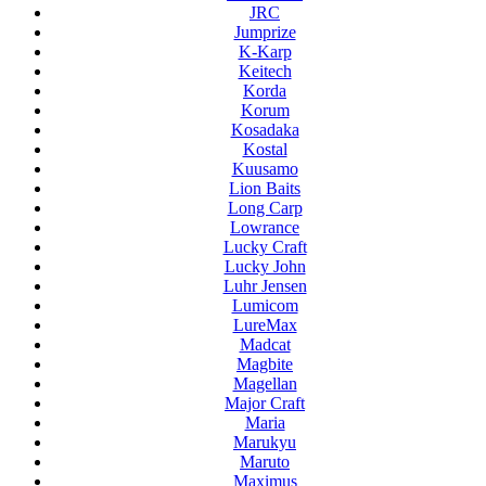
JRC
Jumprize
K-Karp
Keitech
Korda
Korum
Kosadaka
Kostal
Kuusamo
Lion Baits
Long Carp
Lowrance
Lucky Craft
Lucky John
Luhr Jensen
Lumicom
LureMax
Madcat
Magbite
Magellan
Major Craft
Maria
Marukyu
Maruto
Maximus