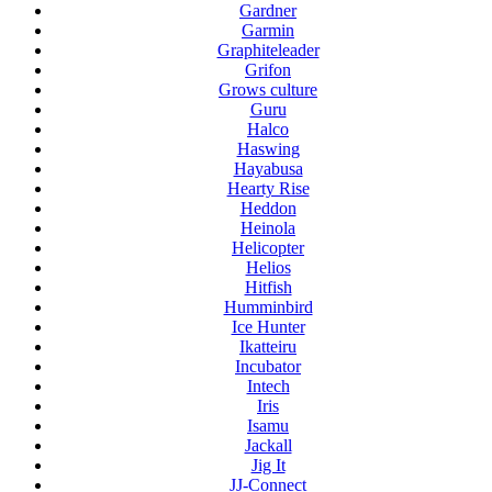
Gardner
Garmin
Graphiteleader
Grifon
Grows culture
Guru
Halco
Haswing
Hayabusa
Hearty Rise
Heddon
Heinola
Helicopter
Helios
Hitfish
Humminbird
Ice Hunter
Ikatteiru
Incubator
Intech
Iris
Isamu
Jackall
Jig It
JJ-Connect