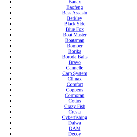
Banax
Baofeng
Bass Assasin
Berkley
Black Side
Blue Fox
Boat Master
Boatsman
Bomber
Borika
Boroda Baits
Bravo
Cannelle
Carp System
Climax
Comfort
Coppens
Cormoran
Cottus
Crazy Fish
Cresta
Cyberfishing
Daiwa
DAM
Decoy