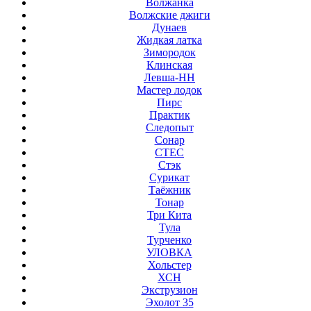
Волжанка
Волжские джиги
Дунаев
Жидкая латка
Зимородок
Клинская
Левша-НН
Мастер лодок
Пирс
Практик
Следопыт
Сонар
СТЕС
Стэк
Сурикат
Таёжник
Тонар
Три Кита
Тула
Турченко
УЛОВКА
Хольстер
ХСН
Экструзион
Эхолот 35