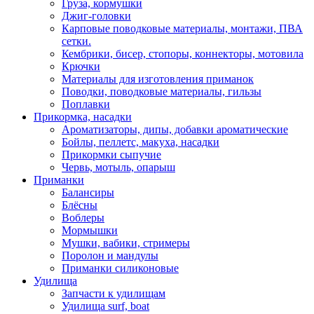
Груза, кормушки
Джиг-головки
Карповые поводковые материалы, монтажи, ПВА
сетки.
Кембрики, бисер, стопоры, коннекторы, мотовила
Крючки
Материалы для изготовления приманок
Поводки, поводковые материалы, гильзы
Поплавки
Прикормка, насадки
Ароматизаторы, дипы, добавки ароматические
Бойлы, пеллетс, макуха, насадки
Прикормки сыпучие
Червь, мотыль, опарыш
Приманки
Балансиры
Блёсны
Воблеры
Мормышки
Мушки, вабики, стримеры
Поролон и мандулы
Приманки силиконовые
Удилища
Запчасти к удилищам
Удилища surf, boat