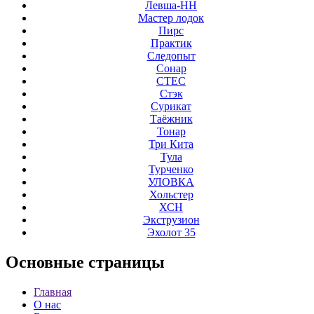
Левша-НН
Мастер лодок
Пирс
Практик
Следопыт
Сонар
СТЕС
Стэк
Сурикат
Таёжник
Тонар
Три Кита
Тула
Турченко
УЛОВКА
Хольстер
ХСН
Экструзион
Эхолот 35
Основные
страницы
Главная
О нас