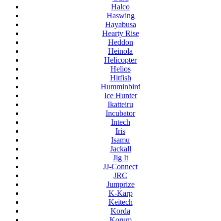
Halco
Haswing
Hayabusa
Hearty Rise
Heddon
Heinola
Helicopter
Helios
Hitfish
Humminbird
Ice Hunter
Ikatteiru
Incubator
Intech
Iris
Isamu
Jackall
Jig It
JJ-Connect
JRC
Jumprize
K-Karp
Keitech
Korda
Korum