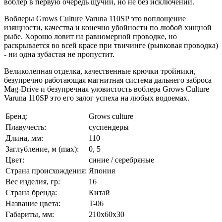
воблер в первую очередь щучий, но не без исключений.
Воблеры Grows Culture Varuna 110SP это воплощение
изящности, качества и конечно убойности по любой хищной
рыбе. Хорошо ловит на равномерной проводке, но
раскрывается во всей красе при твичинге (рывковая проводка)
- ни одна зубастая не пропустит.
Великолепная отделка, качественные крючки тройники,
безупречно работающая магнитная система дальнего заброса
Mag-Drive и безупречная уловистость воблера Grows Culture
Varuna 110SP это его залог успеха на любых водоемах.
Бренд:
Grows culture
Плавучесть:
суспендеры
Длина, мм:
110
Заглубление, м (max):
0, 5
Цвет:
синие / серебряные
Страна происхождения:
Япония
Вес изделия, гр:
16
Страна бренда:
Китай
Название цвета:
T-06
Габариты, мм:
210x60x30