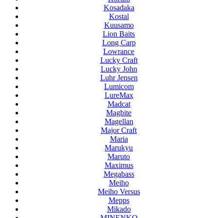
Kosadaka
Kostal
Kuusamo
Lion Baits
Long Carp
Lowrance
Lucky Craft
Lucky John
Luhr Jensen
Lumicom
LureMax
Madcat
Magbite
Magellan
Major Craft
Maria
Marukyu
Maruto
Maximus
Megabass
Meiho
Meiho Versus
Mepps
Mikado
MINENKO