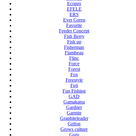
Ecopro
EFELE
ERS
Ever Green
Favorite
Feeder Concept
Fish Berry
Fish up
Fisherman
Flambeau
Flinc
Force
Forest
Fox
Freestyle
Fuji
Fun Fishing
GAD
Gamakatsu
Gardner
Garmin
Graphiteleader
Grifon
Grows culture
Guru