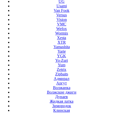
UG
Usami
Van Fook
Versus
Vision
VMC
Wefox
Wormix
Xesta
XTR
Yamashita
Yarie
YGK
Yo-Zuri
Yum
Zetrix
Zipbaits
Адмирал
Аргут
Волжанка
Волжские джиги
Дунаев
Жидкая латка
Зимородок
Клинская