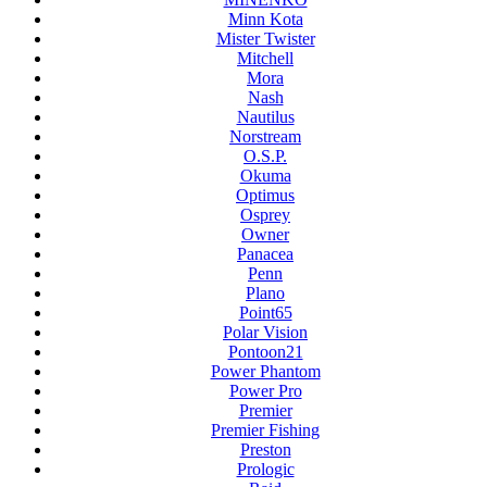
Minn Kota
Mister Twister
Mitchell
Mora
Nash
Nautilus
Norstream
O.S.P.
Okuma
Optimus
Osprey
Owner
Panacea
Penn
Plano
Point65
Polar Vision
Pontoon21
Power Phantom
Power Pro
Premier
Premier Fishing
Preston
Prologic