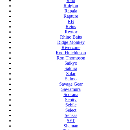
Raid
Raiglon
Rapala
Rapture
RB
Reins
Rextor
Rhino Baits
Ridge Monkey
Riverzone
Rod Hutchinson
Ron Thompson
Saikyo
Sakura
Salar
Salmo
Savage Gear
Sawamura
Scorana
Scotty
Sebile
Select
Sensas
SFT
Shaman