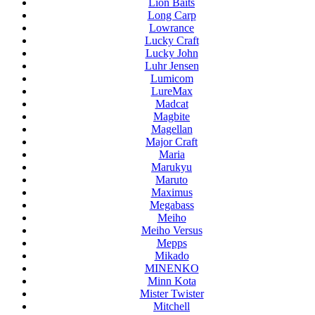
Lion Baits
Long Carp
Lowrance
Lucky Craft
Lucky John
Luhr Jensen
Lumicom
LureMax
Madcat
Magbite
Magellan
Major Craft
Maria
Marukyu
Maruto
Maximus
Megabass
Meiho
Meiho Versus
Mepps
Mikado
MINENKO
Minn Kota
Mister Twister
Mitchell