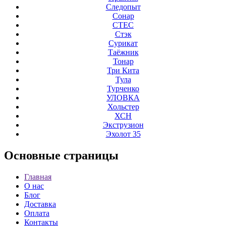
Следопыт
Сонар
СТЕС
Стэк
Сурикат
Таёжник
Тонар
Три Кита
Тула
Турченко
УЛОВКА
Хольстер
ХСН
Экструзион
Эхолот 35
Основные
страницы
Главная
О нас
Блог
Доставка
Оплата
Контакты