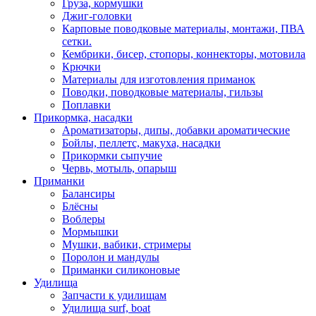
Груза, кормушки
Джиг-головки
Карповые поводковые материалы, монтажи, ПВА
сетки.
Кембрики, бисер, стопоры, коннекторы, мотовила
Крючки
Материалы для изготовления приманок
Поводки, поводковые материалы, гильзы
Поплавки
Прикормка, насадки
Ароматизаторы, дипы, добавки ароматические
Бойлы, пеллетс, макуха, насадки
Прикормки сыпучие
Червь, мотыль, опарыш
Приманки
Балансиры
Блёсны
Воблеры
Мормышки
Мушки, вабики, стримеры
Поролон и мандулы
Приманки силиконовые
Удилища
Запчасти к удилищам
Удилища surf, boat