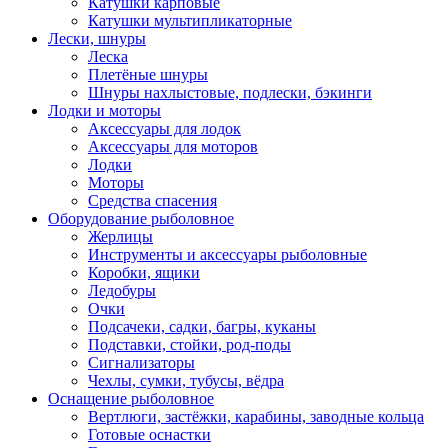
Катушки карповые
Катушки мультипликаторные
Лески, шнуры
Леска
Плетёные шнуры
Шнуры нахлыстовые, подлески, бэкинги
Лодки и моторы
Аксессуары для лодок
Аксессуары для моторов
Лодки
Моторы
Средства спасения
Оборудование рыболовное
Жерлицы
Инструменты и аксессуары рыболовные
Коробки, ящики
Ледобуры
Очки
Подсачеки, садки, багры, куканы
Подставки, стойки, род-поды
Сигнализаторы
Чехлы, сумки, тубусы, вёдра
Оснащение рыболовное
Вертлюги, застёжки, карабины, заводные кольца
Готовые оснастки