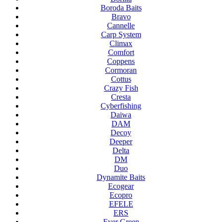
Boroda Baits
Bravo
Cannelle
Carp System
Climax
Comfort
Coppens
Cormoran
Cottus
Crazy Fish
Cresta
Cyberfishing
Daiwa
DAM
Decoy
Deeper
Delta
DM
Duo
Dynamite Baits
Ecogear
Ecopro
EFELE
ERS
Ever Green