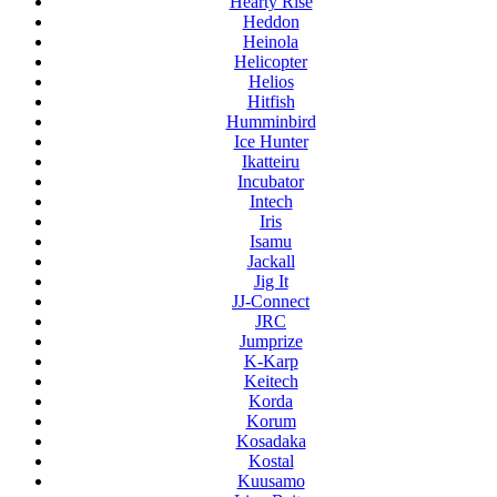
Hearty Rise
Heddon
Heinola
Helicopter
Helios
Hitfish
Humminbird
Ice Hunter
Ikatteiru
Incubator
Intech
Iris
Isamu
Jackall
Jig It
JJ-Connect
JRC
Jumprize
K-Karp
Keitech
Korda
Korum
Kosadaka
Kostal
Kuusamo