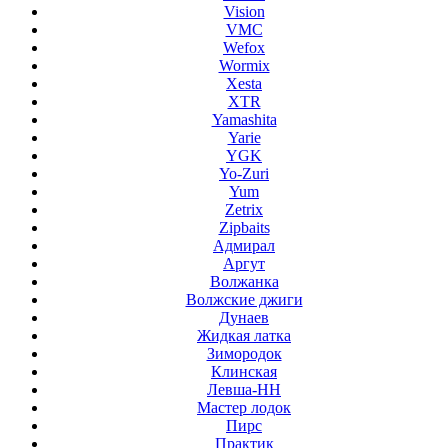
Vision
VMC
Wefox
Wormix
Xesta
XTR
Yamashita
Yarie
YGK
Yo-Zuri
Yum
Zetrix
Zipbaits
Адмирал
Аргут
Волжанка
Волжские джиги
Дунаев
Жидкая латка
Зимородок
Клинская
Левша-НН
Мастер лодок
Пирс
Практик