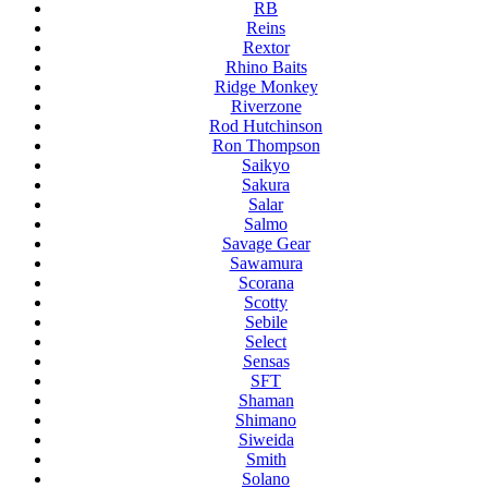
RB
Reins
Rextor
Rhino Baits
Ridge Monkey
Riverzone
Rod Hutchinson
Ron Thompson
Saikyo
Sakura
Salar
Salmo
Savage Gear
Sawamura
Scorana
Scotty
Sebile
Select
Sensas
SFT
Shaman
Shimano
Siweida
Smith
Solano