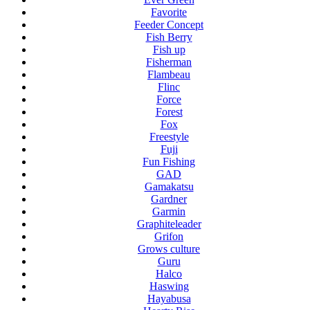
Favorite
Feeder Concept
Fish Berry
Fish up
Fisherman
Flambeau
Flinc
Force
Forest
Fox
Freestyle
Fuji
Fun Fishing
GAD
Gamakatsu
Gardner
Garmin
Graphiteleader
Grifon
Grows culture
Guru
Halco
Haswing
Hayabusa