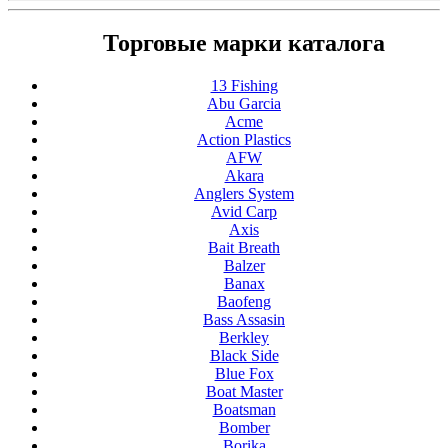
Торговые марки каталога
13 Fishing
Abu Garcia
Acme
Action Plastics
AFW
Akara
Anglers System
Avid Carp
Axis
Bait Breath
Balzer
Banax
Baofeng
Bass Assasin
Berkley
Black Side
Blue Fox
Boat Master
Boatsman
Bomber
Borika