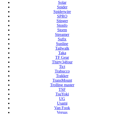
Solar
Spider
Spiderwire
SPRO
Stinger
Stonfo
Storm
Streamer
Sufix
Sunline
Tailwalk
Taka
TF Gear
Thirty34four
Tict
Trabucco
Trakker
TransMount
Trolling master
TSF
TsuYoki
UG
Usami
Van Fook
Versus