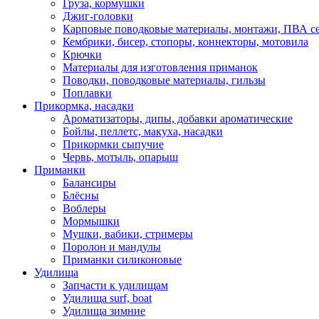
Груза, кормушки
Джиг-головки
Карповые поводковые материалы, монтажи, ПВА се
Кембрики, бисер, стопоры, коннекторы, мотовила
Крючки
Материалы для изготовления приманок
Поводки, поводковые материалы, гильзы
Поплавки
Прикормка, насадки
Ароматизаторы, дипы, добавки ароматические
Бойлы, пеллетс, макуха, насадки
Прикормки сыпучие
Червь, мотыль, опарыш
Приманки
Балансиры
Блёсны
Воблеры
Мормышки
Мушки, вабики, стримеры
Поролон и мандулы
Приманки силиконовые
Удилища
Запчасти к удилищам
Удилища surf, boat
Удилища зимние