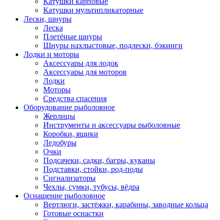
Катушки карповые
Катушки мультипликаторные
Лески, шнуры
Леска
Плетёные шнуры
Шнуры нахлыстовые, подлески, бэкинги
Лодки и моторы
Аксессуары для лодок
Аксессуары для моторов
Лодки
Моторы
Средства спасения
Оборудование рыболовное
Жерлицы
Инструменты и аксессуары рыболовные
Коробки, ящики
Ледобуры
Очки
Подсачеки, садки, багры, куканы
Подставки, стойки, род-поды
Сигнализаторы
Чехлы, сумки, тубусы, вёдра
Оснащение рыболовное
Вертлюги, застёжки, карабины, заводные кольца
Готовые оснастки