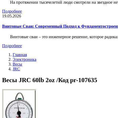
На протяжении тысячелетий люди смотрели на звездное неб
Подробнее
19.05.2026
Винтовые Сваи: Современный Подход к Фундаментострое
Винтовые сваи – это инженерное решение, которое радика
Подробнее
Главная
Электроника
Весы
JRC
Весы JRC 60lb 2oz /Код pr-107635