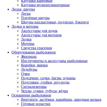
Катушки карповые
Катушки мультипликаторные
Лески, шнуры
Леска
Плетёные шнуры
Шнуры нахлыстовые, подлески, бэкинги
Лодки и моторы
Аксессуары для лодок
Аксессуары для моторов
Лодки
Моторы
Средства спасения
Оборудование рыболовное
Жерлицы
Инструменты и аксессуары рыболовные
Коробки, ящики
Ледобуры
Очки
Подсачеки, садки, багры, куканы
Подставки, стойки, род-поды
Сигнализаторы
Чехлы, сумки, тубусы, вёдра
Оснащение рыболовное
Вертлюги, застёжки, карабины, заводные кольца
Готовые оснастки