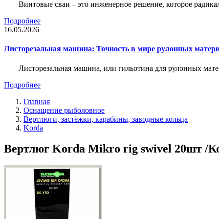
Винтовые сваи – это инженерное решение, которое радика
Подробнее
16.05.2026
Листорезальная машина: Точность в мире рулонных матер
Листорезальная машина, или гильотина для рулонных мат
Подробнее
Главная
Оснащение рыболовное
Вертлюги, застёжки, карабины, заводные кольца
Korda
Вертлюг Korda Mikro rig swivel 20шт /К