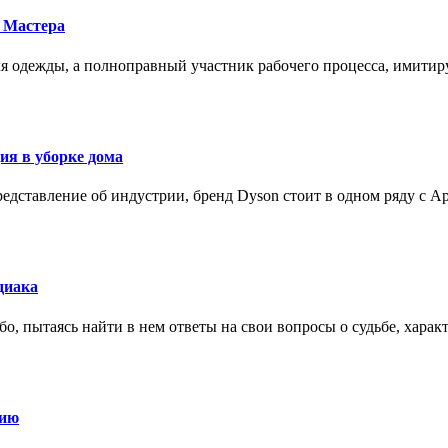
 Мастера
для одежды, а полноправный участник рабочего процесса, имит
ия в уборке дома
редставление об индустрии, бренд Dyson стоит в одном ряду с Ap
диака
о, пытаясь найти в нем ответы на свои вопросы о судьбе, харак
нию