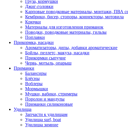
Груза, кормушки
Джиг-головки
Карповые поводковые материалы, монтажи, ПВА се
Кембрики, бисер, стопоры, коннекторы, мотовила
Крючки
Материалы для изготовления приманок
Поводки, поводковые материалы, гильзы
Поплавки
Прикормка, насадки
Ароматизаторы, дипы, добавки ароматические
Бойлы, пеллетс, макуха, насадки
Прикормки сыпучие
Червь, мотыль, опарыш
Приманки
Балансиры
Блёсны
Воблеры
Мормышки
Мушки, вабики, стримеры
Поролон и мандулы
Приманки силиконовые
Удилища
Запчасти к удилищам
Удилища surf, boat
Удилища зимние