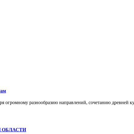
там
ря огромному разнообразию направлений, сочетанию древней к
Й ОБЛАСТИ