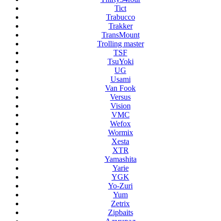
Tict
Trabucco
Trakker
TransMount
Trolling master
TSF
TsuYoki
UG
Usami
Van Fook
Versus
Vision
VMC
Wefox
Wormix
Xesta
XTR
Yamashita
Yarie
YGK
Yo-Zuri
Yum
Zetrix
Zipbaits