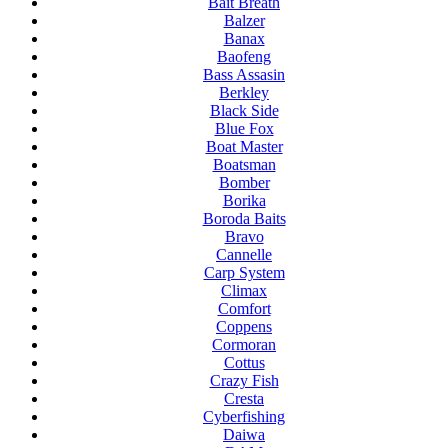
Bait Breath
Balzer
Banax
Baofeng
Bass Assasin
Berkley
Black Side
Blue Fox
Boat Master
Boatsman
Bomber
Borika
Boroda Baits
Bravo
Cannelle
Carp System
Climax
Comfort
Coppens
Cormoran
Cottus
Crazy Fish
Cresta
Cyberfishing
Daiwa