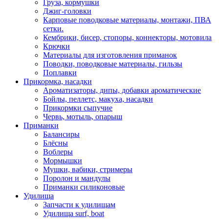
Груза, кормушки
Джиг-головки
Карповые поводковые материалы, монтажи, ПВА
сетки.
Кембрики, бисер, стопоры, коннекторы, мотовила
Крючки
Материалы для изготовления приманок
Поводки, поводковые материалы, гильзы
Поплавки
Прикормка, насадки
Ароматизаторы, дипы, добавки ароматические
Бойлы, пеллетс, макуха, насадки
Прикормки сыпучие
Червь, мотыль, опарыш
Приманки
Балансиры
Блёсны
Воблеры
Мормышки
Мушки, вабики, стримеры
Поролон и мандулы
Приманки силиконовые
Удилища
Запчасти к удилищам
Удилища surf, boat