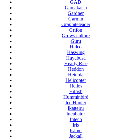
GAD
Gamakatsu
Gardner
Garmin
Graphiteleader
Grifon
Grows culture
Guru
Halco
Haswing
Hayabusa
Hearty Rise
Heddon
Heinola
Helicopter
Helios
Hitfish
Humminbird
Ice Hunter
Ikatteiru
Incubator
Intech
Iris
Isamu
Jackall