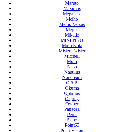
Maruto
Maximus
Megabass
Meiho
Meiho Versus
Mepps
Mikado
MINENKO
Minn Kota
Mister Twister
Mitchell
Mora
Nash
Nautilus
Norstream
O.S.P.
Okuma
Optimus
Osprey
Owner
Panacea
Penn
Plano
Point65
Polar Vision