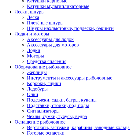
Катушки карповые
Катушки мультипликаторные
Лески, шнуры
Леска
Плетёные шнуры
Шнуры нахлыстовые, подлески, бэкинги
Лодки и моторы
Аксессуары для лодок
Аксессуары для моторов
Лодки
Моторы
Средства спасения
Оборудование рыболовное
Жерлицы
Инструменты и аксессуары рыболовные
Коробки, ящики
Ледобуры
Очки
Подсачеки, садки, багры, куканы
Подставки, стойки, род-поды
Сигнализаторы
Чехлы, сумки, тубусы, вёдра
Оснащение рыболовное
Вертлюги, застёжки, карабины, заводные кольца
Готовые оснастки