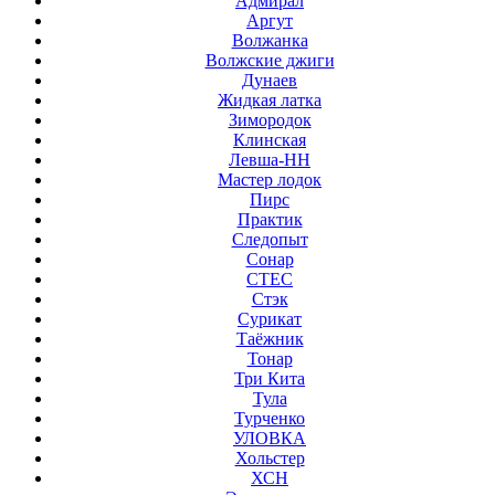
Адмирал
Аргут
Волжанка
Волжские джиги
Дунаев
Жидкая латка
Зимородок
Клинская
Левша-НН
Мастер лодок
Пирс
Практик
Следопыт
Сонар
СТЕС
Стэк
Сурикат
Таёжник
Тонар
Три Кита
Тула
Турченко
УЛОВКА
Хольстер
ХСН