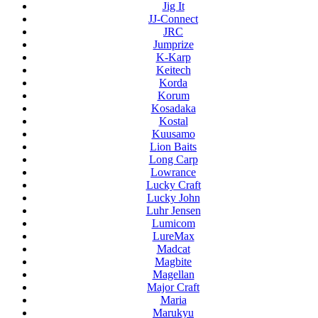
Jig It
JJ-Connect
JRC
Jumprize
K-Karp
Keitech
Korda
Korum
Kosadaka
Kostal
Kuusamo
Lion Baits
Long Carp
Lowrance
Lucky Craft
Lucky John
Luhr Jensen
Lumicom
LureMax
Madcat
Magbite
Magellan
Major Craft
Maria
Marukyu