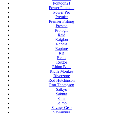
Pontoon21
Power Phantom
Power Pro
Premier
Premier Fishing
Preston
Prologic
Raid
Raiglon
Rapala
Rapture
RB
Reins
Rextor
Rhino Baits
Ridge Monkey
Riverzone
Rod Hutchinson
Ron Thompson
Saikyo
Sakura
Salar
Salmo
Savage Gear
Sawamura