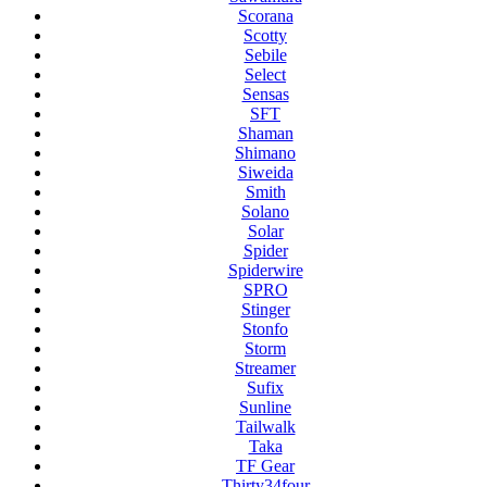
Scorana
Scotty
Sebile
Select
Sensas
SFT
Shaman
Shimano
Siweida
Smith
Solano
Solar
Spider
Spiderwire
SPRO
Stinger
Stonfo
Storm
Streamer
Sufix
Sunline
Tailwalk
Taka
TF Gear
Thirty34four