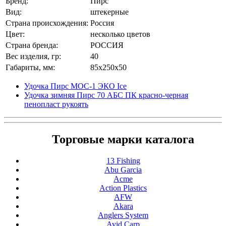
Бренд:
Пирс
Вид:
штекерные
Страна происхождения:
Россия
Цвет:
несколько цветов
Страна бренда:
РОССИЯ
Вес изделия, гр:
40
Габариты, мм:
85x250x50
Удочка Пирс МОС-1 ЭКО Ice
Удочка зимняя Пирс 70 АБС ПК красно-черная
пенопласт рукоять
Торговые марки каталога
13 Fishing
Abu Garcia
Acme
Action Plastics
AFW
Akara
Anglers System
Avid Carp