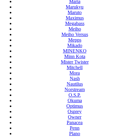
Maria
Marukyu
Maruto
Maximus
Megabass
Meiho
Meiho Versus
Mepps
Mikado
MINENKO
Minn Kota
Mister Twister
Mitchell
Mora
Nash
Nautilus
Norstream
O.S.P.
Okuma
Optimus
Osprey
Owner
Panacea
Penn
Plano