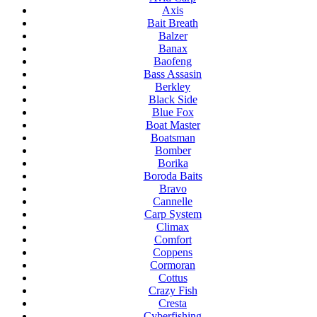
Axis
Bait Breath
Balzer
Banax
Baofeng
Bass Assasin
Berkley
Black Side
Blue Fox
Boat Master
Boatsman
Bomber
Borika
Boroda Baits
Bravo
Cannelle
Carp System
Climax
Comfort
Coppens
Cormoran
Cottus
Crazy Fish
Cresta
Cyberfishing