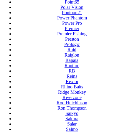
Point65
Polar Vision
Pontoon21
Power Phantom
Power Pro
Premier
Premier Fishing
Preston
Prologic
Raid
Raiglon
Rapala
Rapture
RB
Reins
Rextor
Rhino Baits
Ridge Monkey
Riverzone
Rod Hutchinson
Ron Thompson
Saikyo
Sakura
Salar
Salmo