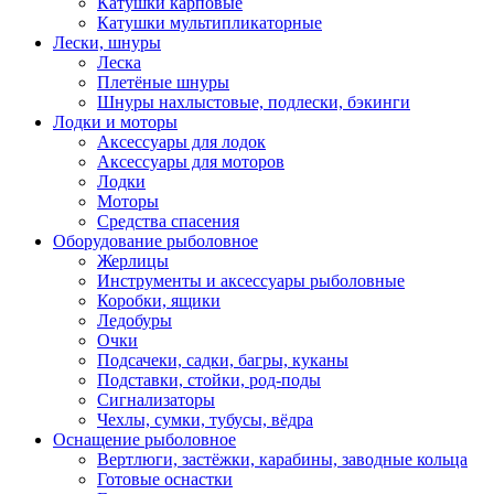
Катушки карповые
Катушки мультипликаторные
Лески, шнуры
Леска
Плетёные шнуры
Шнуры нахлыстовые, подлески, бэкинги
Лодки и моторы
Аксессуары для лодок
Аксессуары для моторов
Лодки
Моторы
Средства спасения
Оборудование рыболовное
Жерлицы
Инструменты и аксессуары рыболовные
Коробки, ящики
Ледобуры
Очки
Подсачеки, садки, багры, куканы
Подставки, стойки, род-поды
Сигнализаторы
Чехлы, сумки, тубусы, вёдра
Оснащение рыболовное
Вертлюги, застёжки, карабины, заводные кольца
Готовые оснастки