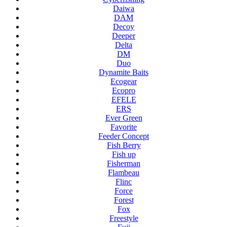
Daiwa
DAM
Decoy
Deeper
Delta
DM
Duo
Dynamite Baits
Ecogear
Ecopro
EFELE
ERS
Ever Green
Favorite
Feeder Concept
Fish Berry
Fish up
Fisherman
Flambeau
Flinc
Force
Forest
Fox
Freestyle