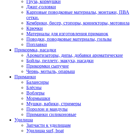
Груза, кормушки
Джиг-головки
Карповые поводковые материалы, монтажи, ПВА
сетки.
Кембрики, бисер, стопоры, коннекторы, мотовила
Крючки
Материалы для изготовления приманок
Поводки, поводковые материалы, гильзы
Поплавки
Прикормка, насадки
Ароматизаторы, дипы, добавки ароматические
Бойлы, пеллетс, макуха, насадки
Прикормки сыпучие
Червь, мотыль, опарыш
Приманки
Балансиры
Блёсны
Воблеры
Мормышки
Мушки, вабики, стримеры
Поролон и мандулы
Приманки силиконовые
Удилища
Запчасти к удилищам
Удилища surf, boat