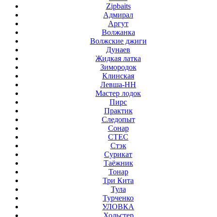
Zipbaits
Адмирал
Аргут
Волжанка
Волжские джиги
Дунаев
Жидкая латка
Зимородок
Клинская
Левша-НН
Мастер лодок
Пирс
Практик
Следопыт
Сонар
СТЕС
Стэк
Сурикат
Таёжник
Тонар
Три Кита
Тула
Турченко
УЛОВКА
Хольстер