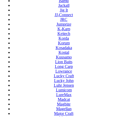
Isamu
Jackall
Jig It
JJ-Connect
JRC
Jumprize
K-Karp
Keitech
Korda
Korum
Kosadaka
Kostal
Kuusamo
Lion Baits
Long Carp
Lowrance
Lucky Craft
Lucky John
Luhr Jensen
Lumicom
LureMax
Madcat
Magbite
Magellan
Major Craft