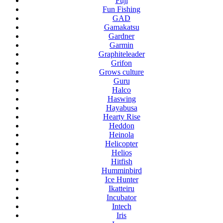
Fuji
Fun Fishing
GAD
Gamakatsu
Gardner
Garmin
Graphiteleader
Grifon
Grows culture
Guru
Halco
Haswing
Hayabusa
Hearty Rise
Heddon
Heinola
Helicopter
Helios
Hitfish
Humminbird
Ice Hunter
Ikatteiru
Incubator
Intech
Iris