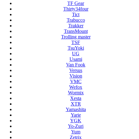
TF Gear
Thirty34four
Tict
Trabucco
Trakker
TransMount
Trolling master
TSF
TsuYoki
UG
Usami
Van Fook
Versus
Vision
VMC
Wefox
Wormix
Xesta
XTR
Yamashita
Yarie
YGK
Yo-Zuri
Yum
Zetrix