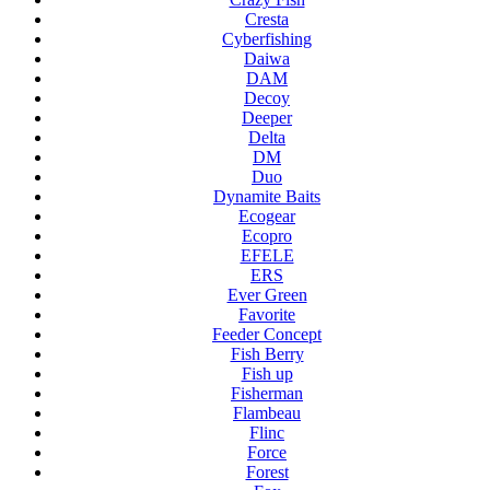
Cresta
Cyberfishing
Daiwa
DAM
Decoy
Deeper
Delta
DM
Duo
Dynamite Baits
Ecogear
Ecopro
EFELE
ERS
Ever Green
Favorite
Feeder Concept
Fish Berry
Fish up
Fisherman
Flambeau
Flinc
Force
Forest