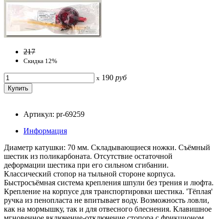
217
Скидка 12%
190
руб
x
Артикул: pr-69259
Информация
Диаметр катушки: 70 мм. Складывающиеся ножки. Съёмный
шестик из поликарбоната. Отсутствие остаточной
деформации шестика при его сильном сгибании.
Классический стопор на тыльной стороне корпуса.
Быстросъёмная система крепления шпули без трения и люфта.
Крепление на корпусе для транспортировки шестика. 'Тёплая'
ручка из пенопласта не впитывает воду. Возможность ловли,
как на мормышку, так и для отвесного блеснения. Клавишное
мгновенное включение-отключение стопора с фрикционом.