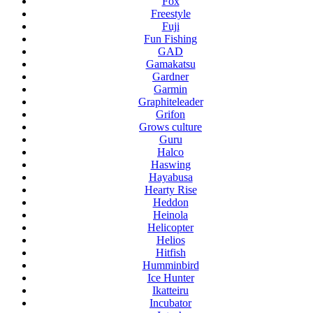
Fox
Freestyle
Fuji
Fun Fishing
GAD
Gamakatsu
Gardner
Garmin
Graphiteleader
Grifon
Grows culture
Guru
Halco
Haswing
Hayabusa
Hearty Rise
Heddon
Heinola
Helicopter
Helios
Hitfish
Humminbird
Ice Hunter
Ikatteiru
Incubator