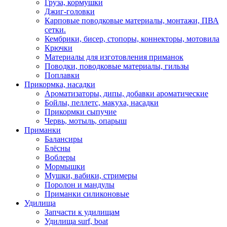
Груза, кормушки
Джиг-головки
Карповые поводковые материалы, монтажи, ПВА
сетки.
Кембрики, бисер, стопоры, коннекторы, мотовила
Крючки
Материалы для изготовления приманок
Поводки, поводковые материалы, гильзы
Поплавки
Прикормка, насадки
Ароматизаторы, дипы, добавки ароматические
Бойлы, пеллетс, макуха, насадки
Прикормки сыпучие
Червь, мотыль, опарыш
Приманки
Балансиры
Блёсны
Воблеры
Мормышки
Мушки, вабики, стримеры
Поролон и мандулы
Приманки силиконовые
Удилища
Запчасти к удилищам
Удилища surf, boat