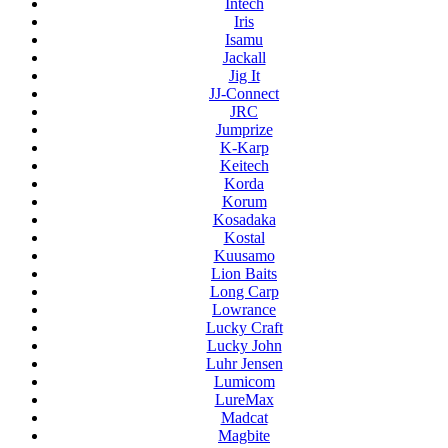
Intech
Iris
Isamu
Jackall
Jig It
JJ-Connect
JRC
Jumprize
K-Karp
Keitech
Korda
Korum
Kosadaka
Kostal
Kuusamo
Lion Baits
Long Carp
Lowrance
Lucky Craft
Lucky John
Luhr Jensen
Lumicom
LureMax
Madcat
Magbite