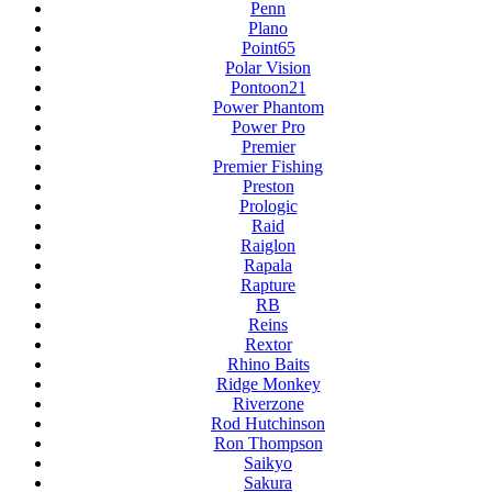
Penn
Plano
Point65
Polar Vision
Pontoon21
Power Phantom
Power Pro
Premier
Premier Fishing
Preston
Prologic
Raid
Raiglon
Rapala
Rapture
RB
Reins
Rextor
Rhino Baits
Ridge Monkey
Riverzone
Rod Hutchinson
Ron Thompson
Saikyo
Sakura