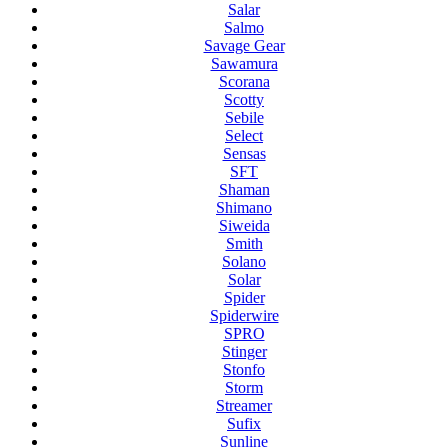
Salar
Salmo
Savage Gear
Sawamura
Scorana
Scotty
Sebile
Select
Sensas
SFT
Shaman
Shimano
Siweida
Smith
Solano
Solar
Spider
Spiderwire
SPRO
Stinger
Stonfo
Storm
Streamer
Sufix
Sunline