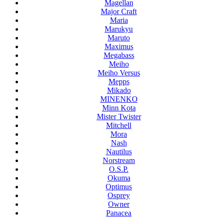
Magellan
Major Craft
Maria
Marukyu
Maruto
Maximus
Megabass
Meiho
Meiho Versus
Mepps
Mikado
MINENKO
Minn Kota
Mister Twister
Mitchell
Mora
Nash
Nautilus
Norstream
O.S.P.
Okuma
Optimus
Osprey
Owner
Panacea