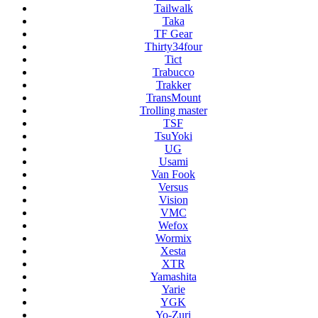
Tailwalk
Taka
TF Gear
Thirty34four
Tict
Trabucco
Trakker
TransMount
Trolling master
TSF
TsuYoki
UG
Usami
Van Fook
Versus
Vision
VMC
Wefox
Wormix
Xesta
XTR
Yamashita
Yarie
YGK
Yo-Zuri