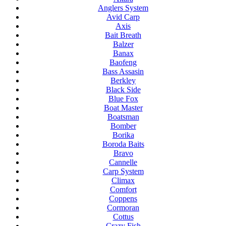
Anglers System
Avid Carp
Axis
Bait Breath
Balzer
Banax
Baofeng
Bass Assasin
Berkley
Black Side
Blue Fox
Boat Master
Boatsman
Bomber
Borika
Boroda Baits
Bravo
Cannelle
Carp System
Climax
Comfort
Coppens
Cormoran
Cottus
Crazy Fish