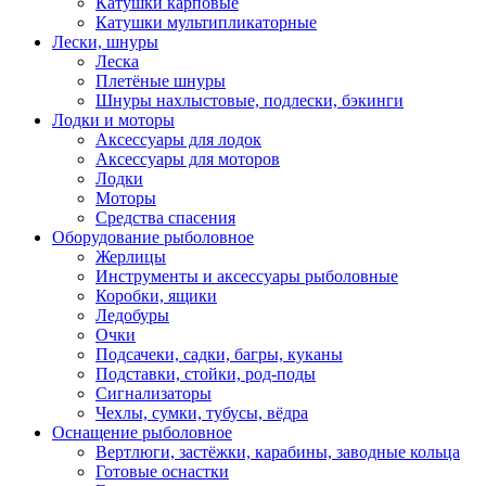
Катушки карповые
Катушки мультипликаторные
Лески, шнуры
Леска
Плетёные шнуры
Шнуры нахлыстовые, подлески, бэкинги
Лодки и моторы
Аксессуары для лодок
Аксессуары для моторов
Лодки
Моторы
Средства спасения
Оборудование рыболовное
Жерлицы
Инструменты и аксессуары рыболовные
Коробки, ящики
Ледобуры
Очки
Подсачеки, садки, багры, куканы
Подставки, стойки, род-поды
Сигнализаторы
Чехлы, сумки, тубусы, вёдра
Оснащение рыболовное
Вертлюги, застёжки, карабины, заводные кольца
Готовые оснастки