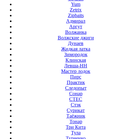
Yum
Zetrix
Zipbaits
Адмирал
Аргут
Волжанка
Волжские джиги
Дунаев
Жидкая латка
Зимородок
Клинская
Левша-НН
Мастер лодок
Пирс
Практик
Следопыт
Сонар
СТЕС
Стэк
Сурикат
Таёжник
Тонар
Три Кита
Тула
Турченко