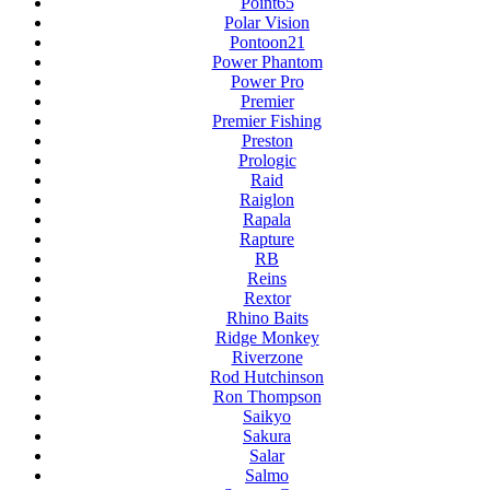
Point65
Polar Vision
Pontoon21
Power Phantom
Power Pro
Premier
Premier Fishing
Preston
Prologic
Raid
Raiglon
Rapala
Rapture
RB
Reins
Rextor
Rhino Baits
Ridge Monkey
Riverzone
Rod Hutchinson
Ron Thompson
Saikyo
Sakura
Salar
Salmo