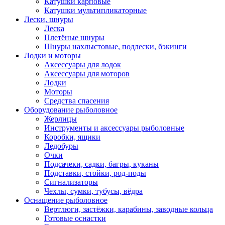
Катушки карповые
Катушки мультипликаторные
Лески, шнуры
Леска
Плетёные шнуры
Шнуры нахлыстовые, подлески, бэкинги
Лодки и моторы
Аксессуары для лодок
Аксессуары для моторов
Лодки
Моторы
Средства спасения
Оборудование рыболовное
Жерлицы
Инструменты и аксессуары рыболовные
Коробки, ящики
Ледобуры
Очки
Подсачеки, садки, багры, куканы
Подставки, стойки, род-поды
Сигнализаторы
Чехлы, сумки, тубусы, вёдра
Оснащение рыболовное
Вертлюги, застёжки, карабины, заводные кольца
Готовые оснастки