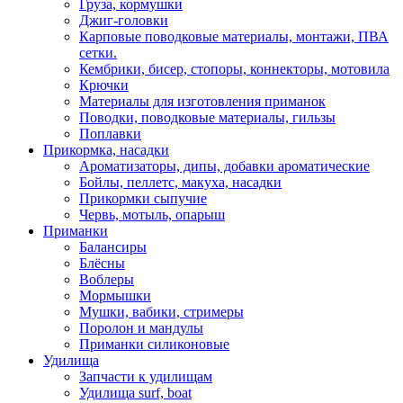
Груза, кормушки
Джиг-головки
Карповые поводковые материалы, монтажи, ПВА
сетки.
Кембрики, бисер, стопоры, коннекторы, мотовила
Крючки
Материалы для изготовления приманок
Поводки, поводковые материалы, гильзы
Поплавки
Прикормка, насадки
Ароматизаторы, дипы, добавки ароматические
Бойлы, пеллетс, макуха, насадки
Прикормки сыпучие
Червь, мотыль, опарыш
Приманки
Балансиры
Блёсны
Воблеры
Мормышки
Мушки, вабики, стримеры
Поролон и мандулы
Приманки силиконовые
Удилища
Запчасти к удилищам
Удилища surf, boat