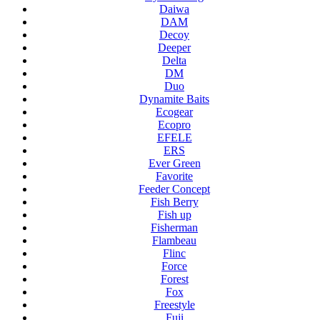
Daiwa
DAM
Decoy
Deeper
Delta
DM
Duo
Dynamite Baits
Ecogear
Ecopro
EFELE
ERS
Ever Green
Favorite
Feeder Concept
Fish Berry
Fish up
Fisherman
Flambeau
Flinc
Force
Forest
Fox
Freestyle
Fuji