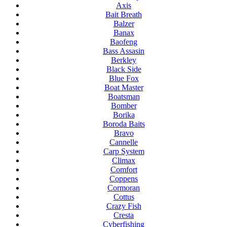
Axis
Bait Breath
Balzer
Banax
Baofeng
Bass Assasin
Berkley
Black Side
Blue Fox
Boat Master
Boatsman
Bomber
Borika
Boroda Baits
Bravo
Cannelle
Carp System
Climax
Comfort
Coppens
Cormoran
Cottus
Crazy Fish
Cresta
Cyberfishing