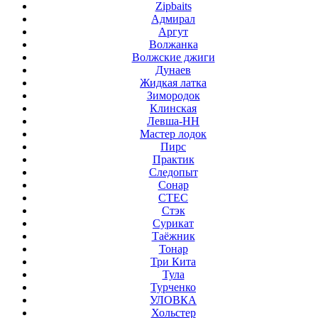
Zipbaits
Адмирал
Аргут
Волжанка
Волжские джиги
Дунаев
Жидкая латка
Зимородок
Клинская
Левша-НН
Мастер лодок
Пирс
Практик
Следопыт
Сонар
СТЕС
Стэк
Сурикат
Таёжник
Тонар
Три Кита
Тула
Турченко
УЛОВКА
Хольстер