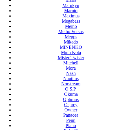
Maria
Marukyu
Maruto
Maximus
Megabass
Meiho
Meiho Versus
Mepps
Mikado
MINENKO
Minn Kota
Mister Twister
Mitchell
Mora
Nash
Nautilus
Norstream
O.S.P.
Okuma
Optimus
Osprey
Owner
Panacea
Penn
Plano