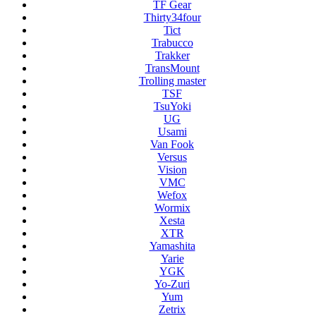
TF Gear
Thirty34four
Tict
Trabucco
Trakker
TransMount
Trolling master
TSF
TsuYoki
UG
Usami
Van Fook
Versus
Vision
VMC
Wefox
Wormix
Xesta
XTR
Yamashita
Yarie
YGK
Yo-Zuri
Yum
Zetrix