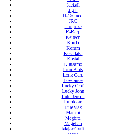
Jackall
Jig It
JJ-Connect
JRC
Jumprize
K-Karp
Keitech
Korda
Korum
Kosadaka
Kostal
Kuusamo
Lion Baits
Long Carp
Lowrance
Lucky Craft
Lucky John
Luhr Jensen
Lumicom
LureMax
Madcat
Magbite
Magellan
Major Craft