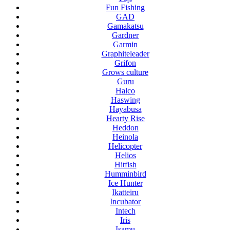
Fun Fishing
GAD
Gamakatsu
Gardner
Garmin
Graphiteleader
Grifon
Grows culture
Guru
Halco
Haswing
Hayabusa
Hearty Rise
Heddon
Heinola
Helicopter
Helios
Hitfish
Humminbird
Ice Hunter
Ikatteiru
Incubator
Intech
Iris
Isamu