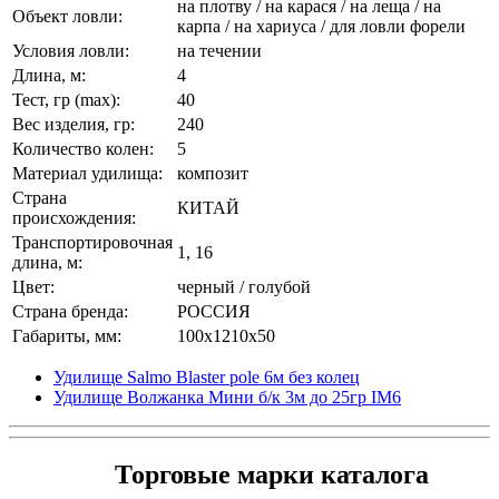
на плотву / на карася / на леща / на
Объект ловли:
карпа / на хариуса / для ловли форели
Условия ловли:
на течении
Длина, м:
4
Тест, гр (max):
40
Вес изделия, гр:
240
Количество колен:
5
Материал удилища:
композит
Страна
КИТАЙ
происхождения:
Транспортировочная
1, 16
длина, м:
Цвет:
черный / голубой
Страна бренда:
РОССИЯ
Габариты, мм:
100x1210x50
Удилище Salmo Blaster pole 6м без колец
Удилище Волжанка Мини б/к 3м до 25гр IM6
Торговые марки каталога