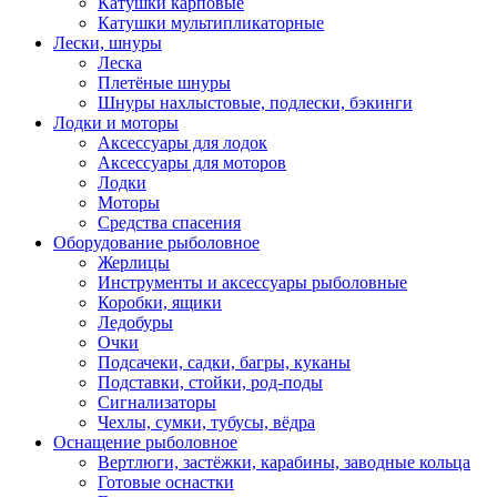
Катушки карповые
Катушки мультипликаторные
Лески, шнуры
Леска
Плетёные шнуры
Шнуры нахлыстовые, подлески, бэкинги
Лодки и моторы
Аксессуары для лодок
Аксессуары для моторов
Лодки
Моторы
Средства спасения
Оборудование рыболовное
Жерлицы
Инструменты и аксессуары рыболовные
Коробки, ящики
Ледобуры
Очки
Подсачеки, садки, багры, куканы
Подставки, стойки, род-поды
Сигнализаторы
Чехлы, сумки, тубусы, вёдра
Оснащение рыболовное
Вертлюги, застёжки, карабины, заводные кольца
Готовые оснастки