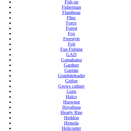
Fish up
Fisherman
Flambeau
Flinc
Force
Forest
Fox
Freestyle
Fuji
Fun Fishing
GAD
Gamakatsu
Gardner
Garmin
Graphiteleader
Grifon
Grows culture
Guru
Halco
Haswing
Hayabusa
Hearty Rise
Heddon
Heinola
Helicopter