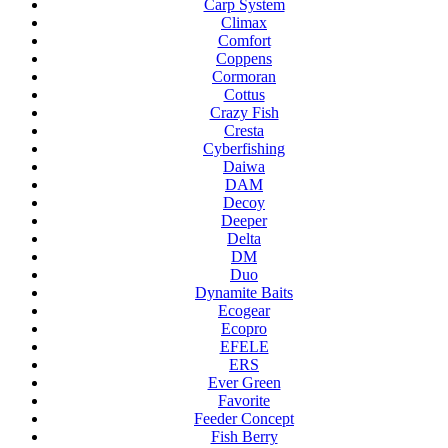
Carp System
Climax
Comfort
Coppens
Cormoran
Cottus
Crazy Fish
Cresta
Cyberfishing
Daiwa
DAM
Decoy
Deeper
Delta
DM
Duo
Dynamite Baits
Ecogear
Ecopro
EFELE
ERS
Ever Green
Favorite
Feeder Concept
Fish Berry