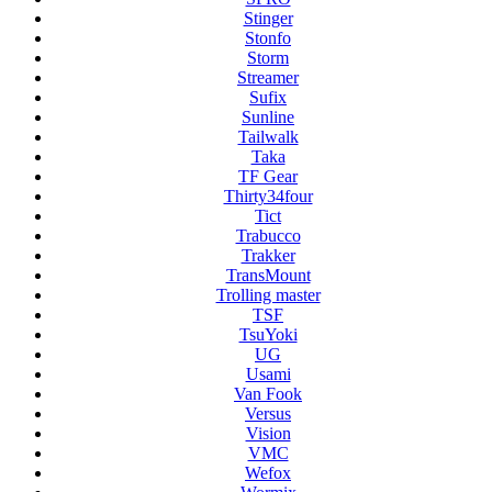
Stinger
Stonfo
Storm
Streamer
Sufix
Sunline
Tailwalk
Taka
TF Gear
Thirty34four
Tict
Trabucco
Trakker
TransMount
Trolling master
TSF
TsuYoki
UG
Usami
Van Fook
Versus
Vision
VMC
Wefox