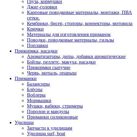
Груза, кормушки
Джиг-головки
Карповые поводковые материалы, монтажи, ПВА
сетки.
Кембрики, бисер, стопоры, коннекторы, мотовила
Крючки
Материалы для изготовления приманок
Поводки, поводковые материалы, гильзы
Поплавки
Прикормка, насадки
Ароматизаторы, дипы, добавки ароматические
Бойлы, пеллетс, макуха, насадки
Прикормки сыпучие
Червь, мотыль, опарыш
Приманки
Балансиры
Блёсны
Воблеры
Мормышки
Мушки, вабики, стримеры
Поролон и мандулы
Приманки силиконовые
Удилища
Запчасти к удилищам
Удилища surf, boat