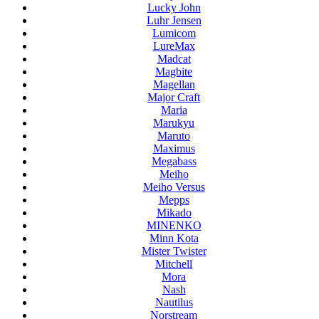
Lucky John
Luhr Jensen
Lumicom
LureMax
Madcat
Magbite
Magellan
Major Craft
Maria
Marukyu
Maruto
Maximus
Megabass
Meiho
Meiho Versus
Mepps
Mikado
MINENKO
Minn Kota
Mister Twister
Mitchell
Mora
Nash
Nautilus
Norstream