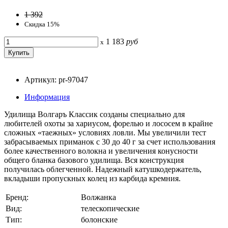
1 392
Скидка 15%
1 183
руб
x
Артикул: pr-97047
Информация
Удилища Волгаръ Классик созданы специально для
любителей охоты за хариусом, форелью и лососем в крайне
сложных «таежных» условиях ловли. Мы увеличили тест
забрасываемых приманок с 30 до 40 г за счет использования
более качественного волокна и увеличения конусности
общего бланка базового удилища. Вся конструкция
получилась облегченной. Надежный катушкодержатель,
вкладыши пропускных колец из карбида кремния.
Бренд:
Волжанка
Вид:
телескопические
Тип:
болонские