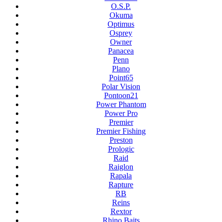
O.S.P.
Okuma
Optimus
Osprey
Owner
Panacea
Penn
Plano
Point65
Polar Vision
Pontoon21
Power Phantom
Power Pro
Premier
Premier Fishing
Preston
Prologic
Raid
Raiglon
Rapala
Rapture
RB
Reins
Rextor
Rhino Baits