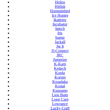
Helios
Hitfish
Humminbird
Ice Hunter
Ikatteiru
Incubator
Intech
Iris
Isamu
Jackall
Jig It
JJ-Connect
JRC
Jumprize
K-Karp
Keitech
Korda
Korum
Kosadaka
Kostal
Kuusamo
Lion Baits
Long Carp
Lowrance
Lucky Craft