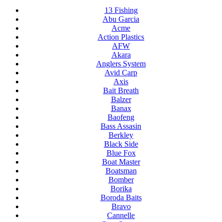
13 Fishing
Abu Garcia
Acme
Action Plastics
AFW
Akara
Anglers System
Avid Carp
Axis
Bait Breath
Balzer
Banax
Baofeng
Bass Assasin
Berkley
Black Side
Blue Fox
Boat Master
Boatsman
Bomber
Borika
Boroda Baits
Bravo
Cannelle