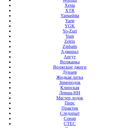
Wormix
Xesta
XTR
Yamashita
Yarie
YGK
Yo-Zuri
Yum
Zetrix
Zipbaits
Адмирал
Аргут
Волжанка
Волжские джиги
Дунаев
Жидкая латка
Зимородок
Клинская
Левша-НН
Мастер лодок
Пирс
Практик
Следопыт
Сонар
СТЕС