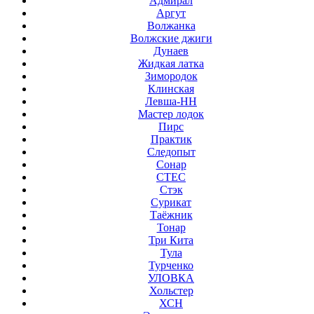
Адмирал
Аргут
Волжанка
Волжские джиги
Дунаев
Жидкая латка
Зимородок
Клинская
Левша-НН
Мастер лодок
Пирс
Практик
Следопыт
Сонар
СТЕС
Стэк
Сурикат
Таёжник
Тонар
Три Кита
Тула
Турченко
УЛОВКА
Хольстер
ХСН