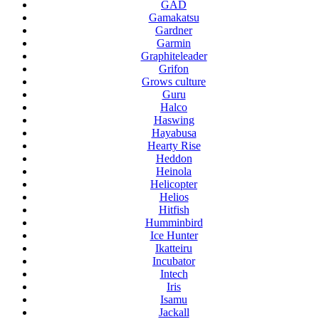
GAD
Gamakatsu
Gardner
Garmin
Graphiteleader
Grifon
Grows culture
Guru
Halco
Haswing
Hayabusa
Hearty Rise
Heddon
Heinola
Helicopter
Helios
Hitfish
Humminbird
Ice Hunter
Ikatteiru
Incubator
Intech
Iris
Isamu
Jackall