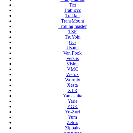
Tict
Trabucco
Trakker
TransMount
Trolling master
TSF
TsuYoki
UG
Usami
Van Fook
Versus
Vision
VMC
Wefox
Wormix
Xesta
XTR
Yamashita
Yarie
YGK
Yo-Zuri
Yum
Zetrix
Zipbaits