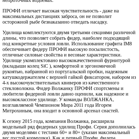
непроточных водоемах.
ПРОФИ отличает высокая чувствительность - даже на
максимальных дистанциях заброса, он не позволит
осторожной рыбе безнаказанно отведать насадку.
Удилища комплектуются двумя третьими секциями различной
длины, что позволяет собрать фидер, наиболее подходящий
под конкретные условия ловли. Использование графита IM8
обеспечивает фидеру ПРОФИ высокую посылистость,
отличные силовые свойства и весовые характеристики.
Удилище укомплектовано высококачественной фурнитурой
(вкладыши колец SiC ), комфортной и эргономичной
рукоятью, набранной из португальской пробки, надежным
катушкодержателем с верхней гайкой фиксатором, набором из
4-х высокочувствительных квиверов из качественного
стекловолокна. Фидер Волжанку ПРОФИ спортсмены и
любители фидерной ловли давно оценили, как надежное и
высококлассное удилище. У команды ВОЛЖАНКА,
возглавляемой Чемпионом Мира 2011 года Игорем
Митрохиным, она входит в основной арсенал снастей.
К сезону 2015 года, компания Волжанка, расширила
модельный ряд фидерных удилищ Профи. Серия дополнилась
двумя моделями с тестами 60+ и 80+ (указан максимальный
вес пустой кормушки). Как и первый Профи, фидера