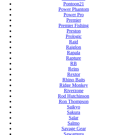
Pontoon21
Power Phantom
Power Pro
Premier
Premier Fishing
Preston
Prologic
Raid
Raiglon
Rapala
Rapture
RB
Reins
Rextor
Rhino Baits
Ridge Monkey
Riverzone
Rod Hutchinson
Ron Thompson
Saikyo
Sakura
Salar
Salmo
Savage Gear
Sawamura