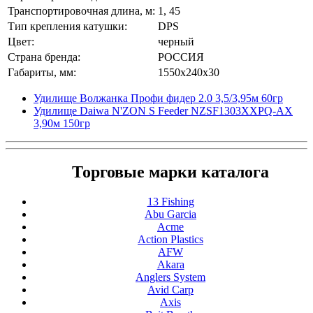
Транспортировочная длина, м:
1, 45
Тип крепления катушки:
DPS
Цвет:
черный
Страна бренда:
РОССИЯ
Габариты, мм:
1550x240x30
Удилище Волжанка Профи фидер 2.0 3,5/3,95м 60гр
Удилище Daiwa N'ZON S Feeder NZSF1303XXPQ-AX
3,90м 150гр
Торговые марки каталога
13 Fishing
Abu Garcia
Acme
Action Plastics
AFW
Akara
Anglers System
Avid Carp
Axis