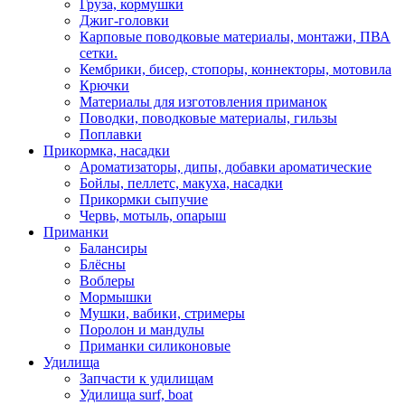
Груза, кормушки
Джиг-головки
Карповые поводковые материалы, монтажи, ПВА
сетки.
Кембрики, бисер, стопоры, коннекторы, мотовила
Крючки
Материалы для изготовления приманок
Поводки, поводковые материалы, гильзы
Поплавки
Прикормка, насадки
Ароматизаторы, дипы, добавки ароматические
Бойлы, пеллетс, макуха, насадки
Прикормки сыпучие
Червь, мотыль, опарыш
Приманки
Балансиры
Блёсны
Воблеры
Мормышки
Мушки, вабики, стримеры
Поролон и мандулы
Приманки силиконовые
Удилища
Запчасти к удилищам
Удилища surf, boat