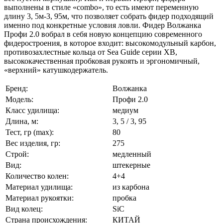
выполнены в стиле «combo», то есть имеют переменную
длину 3, 5м-3, 95м, что позволяет собрать фидер подходящий
именно под конкретные условия ловли. Фидер Волжанка
Профи 2.0 вобрал в себя новую концепцию современного
фидеростроения, в которое входит: высокомодульный карбон,
противозахлестные кольца от Sea Guide серии XB,
высококачественная пробковая рукоять и эргономичный,
«верхний» катушкодержатель.
Бренд:
Волжанка
Модель:
Профи 2.0
Класс удилища:
медиум
Длина, м:
3, 5 / 3, 95
Тест, гр (max):
80
Вес изделия, гр:
275
Строй:
медленный
Вид:
штекерные
Количество колен:
4+4
Материал удилища:
из карбона
Материал рукоятки:
пробка
Вид колец:
SiC
Страна происхождения:
КИТАЙ