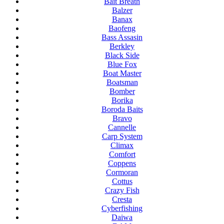
Bait Breath
Balzer
Banax
Baofeng
Bass Assasin
Berkley
Black Side
Blue Fox
Boat Master
Boatsman
Bomber
Borika
Boroda Baits
Bravo
Cannelle
Carp System
Climax
Comfort
Coppens
Cormoran
Cottus
Crazy Fish
Cresta
Cyberfishing
Daiwa