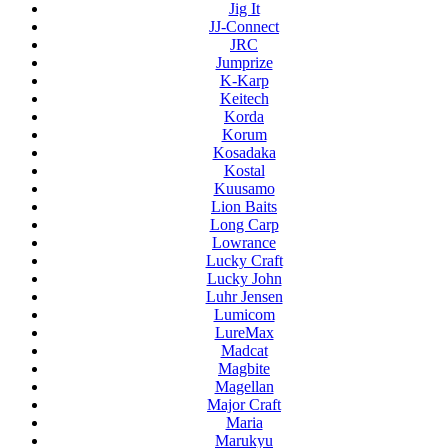
Jig It
JJ-Connect
JRC
Jumprize
K-Karp
Keitech
Korda
Korum
Kosadaka
Kostal
Kuusamo
Lion Baits
Long Carp
Lowrance
Lucky Craft
Lucky John
Luhr Jensen
Lumicom
LureMax
Madcat
Magbite
Magellan
Major Craft
Maria
Marukyu