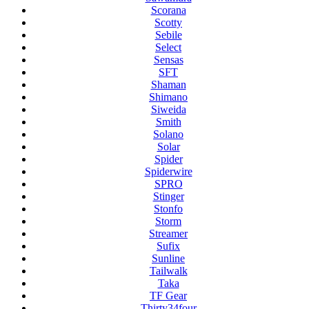
Scorana
Scotty
Sebile
Select
Sensas
SFT
Shaman
Shimano
Siweida
Smith
Solano
Solar
Spider
Spiderwire
SPRO
Stinger
Stonfo
Storm
Streamer
Sufix
Sunline
Tailwalk
Taka
TF Gear
Thirty34four