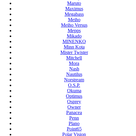
Maruto
Maximus
Megabass
Meiho
Meiho Versus
Mepps
Mikado
MINENKO
Minn Kota
Mister Twister
Mitchell
Mora
Nash
Nautilus
Norstream
O.S.P.
Okuma
Optimus
Osprey
Owner
Panacea
Penn
Plano
Point65
Polar Vision