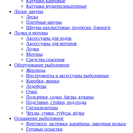
Катушки карповые
Катушки мультипликаторные
Лески, шнуры
Леска
Плетёные шнуры
Шнуры нахлыстовые, подлески, бэкинги
Лодки и моторы
Аксессуары для лодок
Аксессуары для моторов
Лодки
Моторы
Средства спасения
Оборудование рыболовное
Жерлицы
Инструменты и аксессуары рыболовные
Коробки, ящики
Ледобуры
Очки
Подсачеки, садки, багры, куканы
Подставки, стойки, род-поды
Сигнализаторы
Чехлы, сумки, тубусы, вёдра
Оснащение рыболовное
Вертлюги, застёжки, карабины, заводные кольца
Готовые оснастки