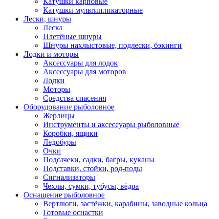
Катушки карповые
Катушки мультипликаторные
Лески, шнуры
Леска
Плетёные шнуры
Шнуры нахлыстовые, подлески, бэкинги
Лодки и моторы
Аксессуары для лодок
Аксессуары для моторов
Лодки
Моторы
Средства спасения
Оборудование рыболовное
Жерлицы
Инструменты и аксессуары рыболовные
Коробки, ящики
Ледобуры
Очки
Подсачеки, садки, багры, куканы
Подставки, стойки, род-поды
Сигнализаторы
Чехлы, сумки, тубусы, вёдра
Оснащение рыболовное
Вертлюги, застёжки, карабины, заводные кольца
Готовые оснастки