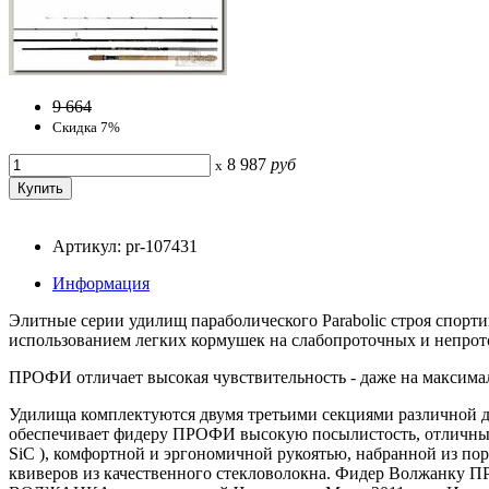
9 664
Скидка 7%
8 987
руб
x
Артикул: pr-107431
Информация
Элитные серии удилищ параболического Parabolic строя спорти
использованием легких кормушек на слабопроточных и непрот
ПРОФИ отличает высокая чувствительность - даже на максимал
Удилища комплектуются двумя третьими секциями различной дл
обеспечивает фидеру ПРОФИ высокую посылистость, отличные
SiC ), комфортной и эргономичной рукоятью, набранной из по
квиверов из качественного стекловолокна. Фидер Волжанку 