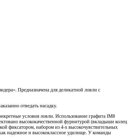
фидера». Предназначена для деликатной ловли с
казанно отведать насадку.
онкретные условия ловли. Использование графита IM8
ектовано высококачественной фурнитурой (вкладыши колец
йкой фиксатором, набором из 4-х высокочувствительных
как надежное и высококлассное удилище. У команды