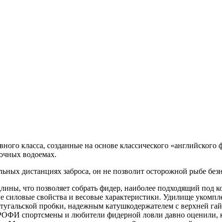
вного класса, созданные на основе классического «английского 
очных водоемах.
ьных дистанциях заброса, он не позволит осторожной рыбе безна
ины, что позволяет собрать фидер, наиболее подходящий под к
 силовые свойства и весовые характеристики. Удилище укомпл
ртугальской пробки, надежным катушкодержателем с верхней га
ПРОФИ спортсмены и любители фидерной ловли давно оценили, 