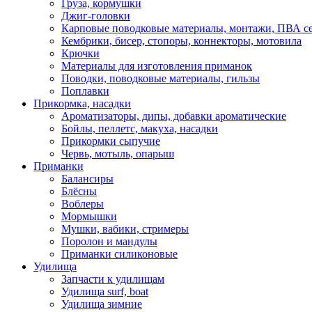
Груза, кормушки
Джиг-головки
Карповые поводковые материалы, монтажи, ПВА се
Кембрики, бисер, стопоры, коннекторы, мотовила
Крючки
Материалы для изготовления приманок
Поводки, поводковые материалы, гильзы
Поплавки
Прикормка, насадки
Ароматизаторы, дипы, добавки ароматические
Бойлы, пеллетс, макуха, насадки
Прикормки сыпучие
Червь, мотыль, опарыш
Приманки
Балансиры
Блёсны
Воблеры
Мормышки
Мушки, вабики, стримеры
Поролон и мандулы
Приманки силиконовые
Удилища
Запчасти к удилищам
Удилища surf, boat
Удилища зимние