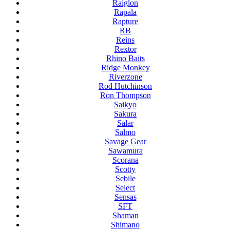
Raiglon
Rapala
Rapture
RB
Reins
Rextor
Rhino Baits
Ridge Monkey
Riverzone
Rod Hutchinson
Ron Thompson
Saikyo
Sakura
Salar
Salmo
Savage Gear
Sawamura
Scorana
Scotty
Sebile
Select
Sensas
SFT
Shaman
Shimano