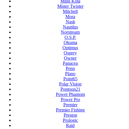
Minn Kota
Mister Twister
Mitchell
Mora
Nash
Nautilus
Norstream
O.S.P.
Okuma
Optimus
Osprey
Owner
Panacea
Penn
Plano
Point65
Polar Vision
Pontoon21
Power Phantom
Power Pro
Premier
Premier Fishing
Preston
Prologic
Raid