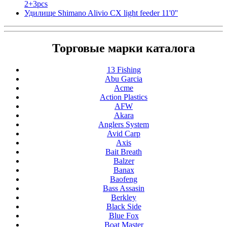
2+3pcs
Удилище Shimano Alivio CX light feeder 11'0''
Торговые марки каталога
13 Fishing
Abu Garcia
Acme
Action Plastics
AFW
Akara
Anglers System
Avid Carp
Axis
Bait Breath
Balzer
Banax
Baofeng
Bass Assasin
Berkley
Black Side
Blue Fox
Boat Master