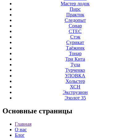
Мастер лодок
Пирс
Практик
Следопыт
Сонар
СТЕС
Стэк
Сурикат
Таёжник
Тонар
Три Кита
Тула
Турченко
УЛОВКА
Хольстер
ХСН
Экструзион
Эхолот 35
Основные
страницы
Главная
О нас
Блог