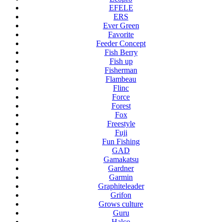
EFELE
ERS
Ever Green
Favorite
Feeder Concept
Fish Berry
Fish up
Fisherman
Flambeau
Flinc
Force
Forest
Fox
Freestyle
Fuji
Fun Fishing
GAD
Gamakatsu
Gardner
Garmin
Graphiteleader
Grifon
Grows culture
Guru
Halco