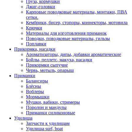
Груза, кормушки
Джиг-головки
Карповые поводковые материалы, монтажи, ПВА
сетки.
Кембрики, бисер, стопоры, коннекторы, мотовила
Крючки
Материалы для изготовления приманок
Поводки, поводковые материалы, гильзы
Поплавки
Прикормка, насадки
Ароматизаторы, дипы, добавки ароматические
Бойлы, пеллетс, макуха, насадки
Прикормки сыпучие
Червь, мотыль, опарыш
Приманки
Балансиры
Блёсны
Воблеры
Мормышки
Мушки, вабики, стримеры
Поролон и мандулы
Приманки силиконовые
Удилища
Запчасти к удилищам
Удилища surf, boat