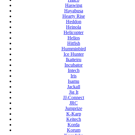
Haswing
Hayabusa
Hearty Rise
Heddon
Heinola
Helicopter
Helios
Hitfish
Humminbird
Ice Hunter
Ikatteiru
Incubator
Intech
Iris
Isamu
Jackall
Jig It
JJ-Connect
JRC
Jumprize
K-Karp
Keitech
Korda
Korum