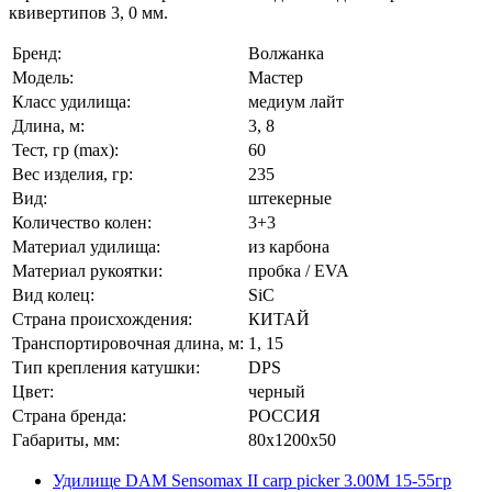
квивертипов 3, 0 мм.
Бренд:
Волжанка
Модель:
Мастер
Класс удилища:
медиум лайт
Длина, м:
3, 8
Тест, гр (max):
60
Вес изделия, гр:
235
Вид:
штекерные
Количество колен:
3+3
Материал удилища:
из карбона
Материал рукоятки:
пробка / EVA
Вид колец:
SiC
Страна происхождения:
КИТАЙ
Транспортировочная длина, м:
1, 15
Тип крепления катушки:
DPS
Цвет:
черный
Страна бренда:
РОССИЯ
Габариты, мм:
80x1200x50
Удилище DAM Sensomax II carp picker 3.00M 15-55гр