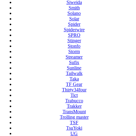
Siweida
Smith
Solano
Solar
Spider
Spiderwire
SPRO
Stinger
Stonfo
Storm
Streamer
Sufix
Sunline
Tailwalk
Taka
TF Gear
Thirty34four
Tict
Trabucco
Trakker
TransMount
Trolling master
TSF
TsuYoki
UG