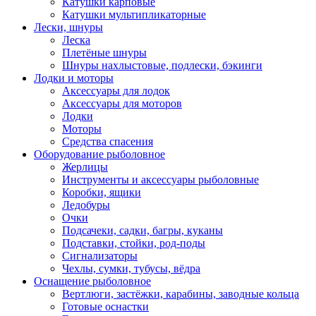
Катушки карповые
Катушки мультипликаторные
Лески, шнуры
Леска
Плетёные шнуры
Шнуры нахлыстовые, подлески, бэкинги
Лодки и моторы
Аксессуары для лодок
Аксессуары для моторов
Лодки
Моторы
Средства спасения
Оборудование рыболовное
Жерлицы
Инструменты и аксессуары рыболовные
Коробки, ящики
Ледобуры
Очки
Подсачеки, садки, багры, куканы
Подставки, стойки, род-поды
Сигнализаторы
Чехлы, сумки, тубусы, вёдра
Оснащение рыболовное
Вертлюги, застёжки, карабины, заводные кольца
Готовые оснастки