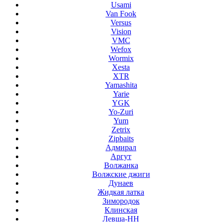
Usami
Van Fook
Versus
Vision
VMC
Wefox
Wormix
Xesta
XTR
Yamashita
Yarie
YGK
Yo-Zuri
Yum
Zetrix
Zipbaits
Адмирал
Аргут
Волжанка
Волжские джиги
Дунаев
Жидкая латка
Зимородок
Клинская
Левша-НН