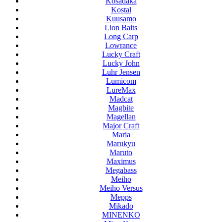
Kosadaka
Kostal
Kuusamo
Lion Baits
Long Carp
Lowrance
Lucky Craft
Lucky John
Luhr Jensen
Lumicom
LureMax
Madcat
Magbite
Magellan
Major Craft
Maria
Marukyu
Maruto
Maximus
Megabass
Meiho
Meiho Versus
Mepps
Mikado
MINENKO