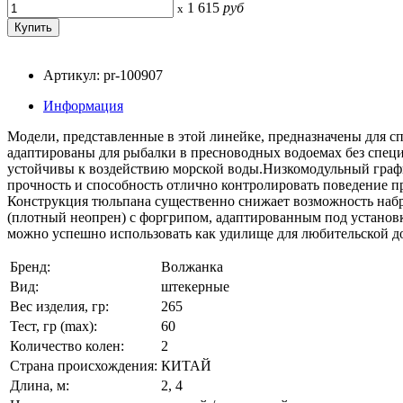
1 615
руб
x
Артикул: pr-100907
Информация
Модели, представленные в этой линейке, предназначены для с
адаптированы для рыбалки в пресноводных водоемах без специа
устойчивы к воздействию морской воды.Низкомодульный графи
прочность и способность отлично контролировать поведение 
Конструкция тюльпана существенно снижает возможность набр
(плотный неопрен) с форгрипом, адаптированным под устано
можно успешно использовать как удилище для любительской до
Бренд:
Волжанка
Вид:
штекерные
Вес изделия, гр:
265
Тест, гр (max):
60
Количество колен:
2
Страна происхождения:
КИТАЙ
Длина, м:
2, 4