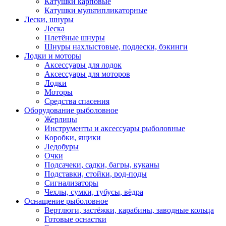
Катушки карповые
Катушки мультипликаторные
Лески, шнуры
Леска
Плетёные шнуры
Шнуры нахлыстовые, подлески, бэкинги
Лодки и моторы
Аксессуары для лодок
Аксессуары для моторов
Лодки
Моторы
Средства спасения
Оборудование рыболовное
Жерлицы
Инструменты и аксессуары рыболовные
Коробки, ящики
Ледобуры
Очки
Подсачеки, садки, багры, куканы
Подставки, стойки, род-поды
Сигнализаторы
Чехлы, сумки, тубусы, вёдра
Оснащение рыболовное
Вертлюги, застёжки, карабины, заводные кольца
Готовые оснастки