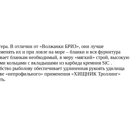
тера. В отличии от «Волжанки БРИЗ», они лучше
енять их и при ловле на море – бланки и вся фурнитура
вает бланкам необходимый, в меру «мягкий» строй, высокую
и кольцами с вкладышами из карбида кремния SiC .
бство рыболову обеспечивает удлиненная рукоять удилища
честве «непрофильного» применения «ХИЩНИК Троллинг»
ть.