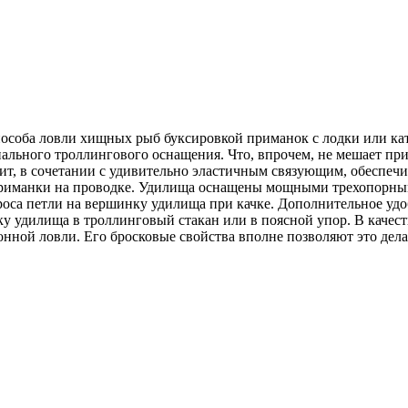
пособа ловли хищных рыб буксировкой приманок с лодки или ка
льного троллингового оснащения. Что, впрочем, не мешает прим
т, в сочетании с удивительно эластичным связующим, обеспечи
приманки на проводке. Удилища оснащены мощными трехопорным
оса петли на вершинку удилища при качке. Дополнительное удо
вку удилища в троллинговый стакан или в поясной упор. В ка
нной ловли. Его бросковые свойства вполне позволяют это дела