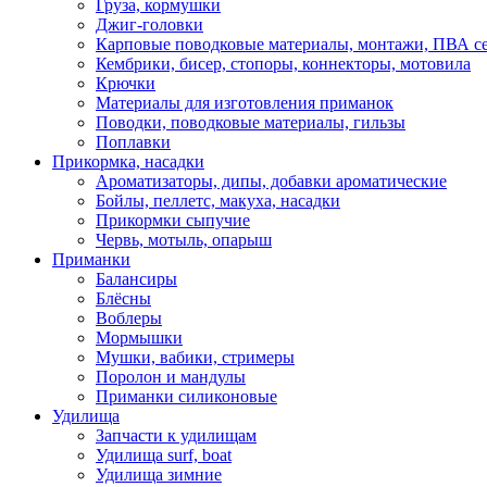
Груза, кормушки
Джиг-головки
Карповые поводковые материалы, монтажи, ПВА се
Кембрики, бисер, стопоры, коннекторы, мотовила
Крючки
Материалы для изготовления приманок
Поводки, поводковые материалы, гильзы
Поплавки
Прикормка, насадки
Ароматизаторы, дипы, добавки ароматические
Бойлы, пеллетс, макуха, насадки
Прикормки сыпучие
Червь, мотыль, опарыш
Приманки
Балансиры
Блёсны
Воблеры
Мормышки
Мушки, вабики, стримеры
Поролон и мандулы
Приманки силиконовые
Удилища
Запчасти к удилищам
Удилища surf, boat
Удилища зимние