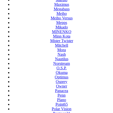
Maximus
Megabass
Meiho
Meiho Versus
Mepps
Mikado
MINENKO
Minn Kota
Mister Twister
Mitchell
Mora
Nash
Nautilus
Norstream
O.S.P.
Okuma
Optimus
Osprey
Owner
Panacea
Penn
Plano
Point65
Polar Vision