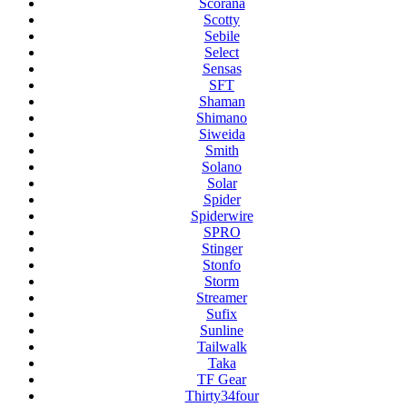
Scorana
Scotty
Sebile
Select
Sensas
SFT
Shaman
Shimano
Siweida
Smith
Solano
Solar
Spider
Spiderwire
SPRO
Stinger
Stonfo
Storm
Streamer
Sufix
Sunline
Tailwalk
Taka
TF Gear
Thirty34four