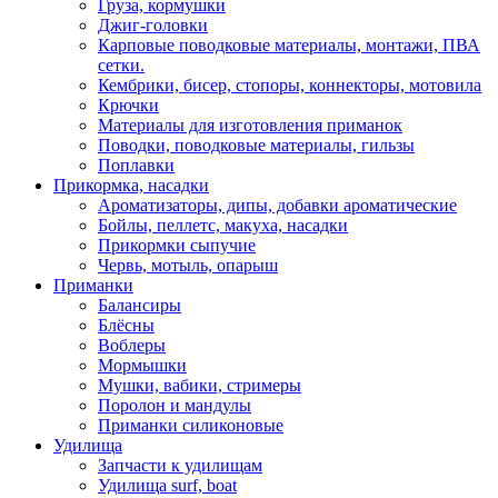
Груза, кормушки
Джиг-головки
Карповые поводковые материалы, монтажи, ПВА
сетки.
Кембрики, бисер, стопоры, коннекторы, мотовила
Крючки
Материалы для изготовления приманок
Поводки, поводковые материалы, гильзы
Поплавки
Прикормка, насадки
Ароматизаторы, дипы, добавки ароматические
Бойлы, пеллетс, макуха, насадки
Прикормки сыпучие
Червь, мотыль, опарыш
Приманки
Балансиры
Блёсны
Воблеры
Мормышки
Мушки, вабики, стримеры
Поролон и мандулы
Приманки силиконовые
Удилища
Запчасти к удилищам
Удилища surf, boat