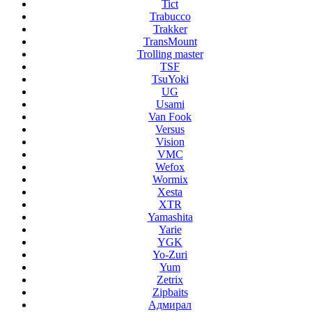
Tict
Trabucco
Trakker
TransMount
Trolling master
TSF
TsuYoki
UG
Usami
Van Fook
Versus
Vision
VMC
Wefox
Wormix
Xesta
XTR
Yamashita
Yarie
YGK
Yo-Zuri
Yum
Zetrix
Zipbaits
Адмирал