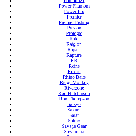
Pontoon21
Power Phantom
Power Pro
Premier
Premier Fishing
Preston
Prologic
Raid
Raiglon
Rapala
Rapture
RB
Reins
Rextor
Rhino Baits
Ridge Monkey
Riverzone
Rod Hutchinson
Ron Thompson
Saikyo
Sakura
Salar
Salmo
Savage Gear
Sawamura