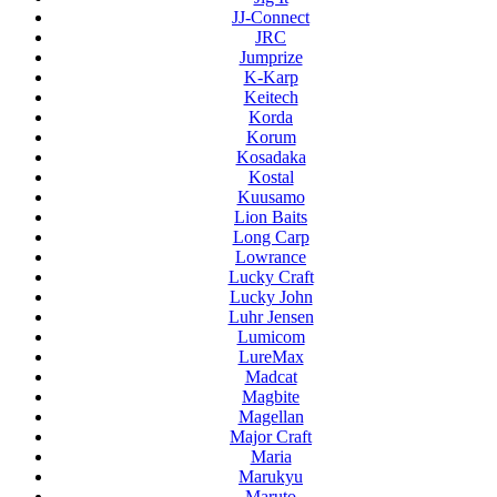
JJ-Connect
JRC
Jumprize
K-Karp
Keitech
Korda
Korum
Kosadaka
Kostal
Kuusamo
Lion Baits
Long Carp
Lowrance
Lucky Craft
Lucky John
Luhr Jensen
Lumicom
LureMax
Madcat
Magbite
Magellan
Major Craft
Maria
Marukyu
Maruto