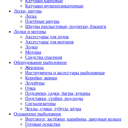
Катушки карповые
Катушки мультипликаторные
Лески, шнуры
Леска
Плетёные шнуры
Шнуры нахлыстовые, подлески, бэкинги
Лодки и моторы
Аксессуары для лодок
Аксессуары для моторов
Лодки
Моторы
Средства спасения
Оборудование рыболовное
Жерлицы
Инструменты и аксессуары рыболовные
Коробки, ящики
Ледобуры
Очки
Подсачеки, садки, багры, куканы
Подставки, стойки, род-поды
Сигнализаторы
Чехлы, сумки, тубусы, вёдра
Оснащение рыболовное
Вертлюги, застёжки, карабины, заводные кольца
Готовые оснастки