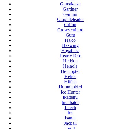
Gamakatsu
Gardner
Garmin
Graphiteleader
Grifon
Grows culture
Guru
Halco
Haswing
Hayabusa
Hearty Rise
Heddon
Heinola
Helicopter
Helios
Hitfish
Humminbird
Ice Hunter
Ikatteiru
Incubator
Intech
Iris
Isamu
Jackall
Jig It