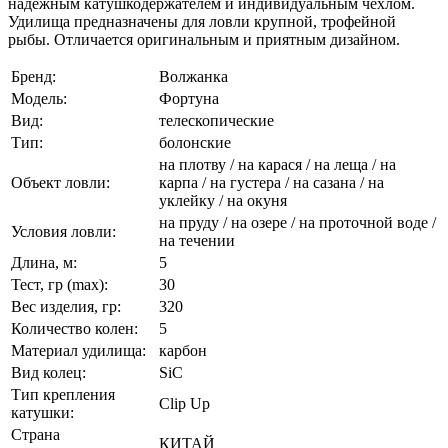
надежным катушкодержателем и индивидуальным чехлом.
Удилища предназначены для ловли крупной, трофейной
рыбы. Отличается оригинальным и приятным дизайном.
Бренд:
Волжанка
Модель:
Фортуна
Вид:
телескопические
Тип:
болонские
на плотву / на карася / на леща / на
Объект ловли:
карпа / на густера / на сазана / на
уклейку / на окуня
на пруду / на озере / на проточной воде /
Условия ловли:
на течении
Длина, м:
5
Тест, гр (max):
30
Вес изделия, гр:
320
Количество колен:
5
Материал удилища:
карбон
Вид колец:
SiC
Тип крепления
Clip Up
катушки:
Страна
КИТАЙ