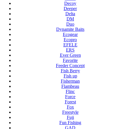
Decoy
Deeper
Delta
DM
Duo
Dynamite Baits
Ecogear
Ecopro
EFELE
ERS
Ever Green
Favorite
Feeder Concept
Fish Berry
Fish up
Fisherman
Flambeau
Flinc
Force
Forest
Fox
Freestyle
Fuji
Fun Fishing
GAD