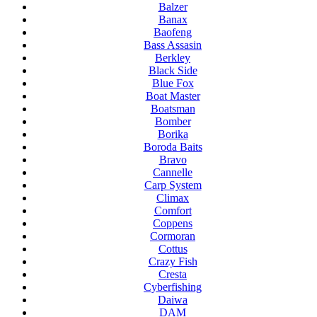
Balzer
Banax
Baofeng
Bass Assasin
Berkley
Black Side
Blue Fox
Boat Master
Boatsman
Bomber
Borika
Boroda Baits
Bravo
Cannelle
Carp System
Climax
Comfort
Coppens
Cormoran
Cottus
Crazy Fish
Cresta
Cyberfishing
Daiwa
DAM