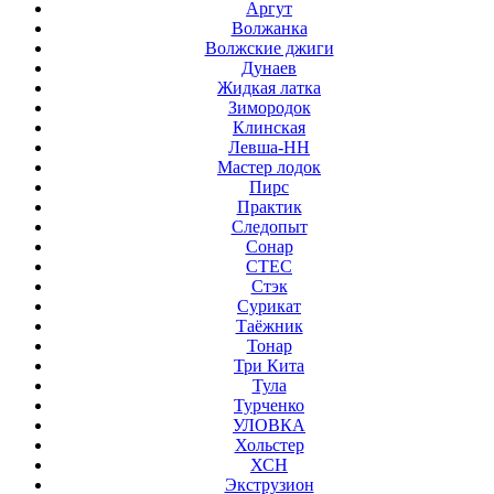
Аргут
Волжанка
Волжские джиги
Дунаев
Жидкая латка
Зимородок
Клинская
Левша-НН
Мастер лодок
Пирс
Практик
Следопыт
Сонар
СТЕС
Стэк
Сурикат
Таёжник
Тонар
Три Кита
Тула
Турченко
УЛОВКА
Хольстер
ХСН
Экструзион