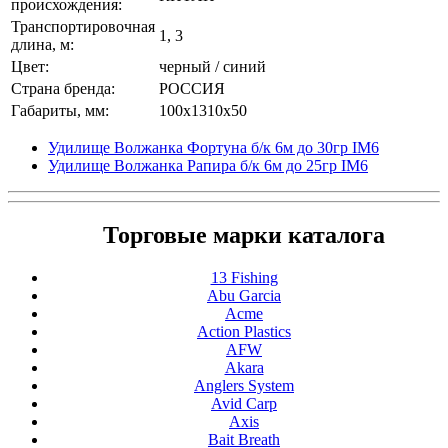
происхождения:
Транспортировочная
1, 3
длина, м:
Цвет:
черный / синий
Страна бренда:
РОССИЯ
Габариты, мм:
100x1310x50
Удилище Волжанка Фортуна б/к 6м до 30гр IM6
Удилище Волжанка Рапира б/к 6м до 25гр IM6
Торговые марки каталога
13 Fishing
Abu Garcia
Acme
Action Plastics
AFW
Akara
Anglers System
Avid Carp
Axis
Bait Breath