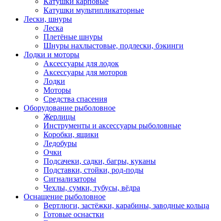
Катушки карповые
Катушки мультипликаторные
Лески, шнуры
Леска
Плетёные шнуры
Шнуры нахлыстовые, подлески, бэкинги
Лодки и моторы
Аксессуары для лодок
Аксессуары для моторов
Лодки
Моторы
Средства спасения
Оборудование рыболовное
Жерлицы
Инструменты и аксессуары рыболовные
Коробки, ящики
Ледобуры
Очки
Подсачеки, садки, багры, куканы
Подставки, стойки, род-поды
Сигнализаторы
Чехлы, сумки, тубусы, вёдра
Оснащение рыболовное
Вертлюги, застёжки, карабины, заводные кольца
Готовые оснастки