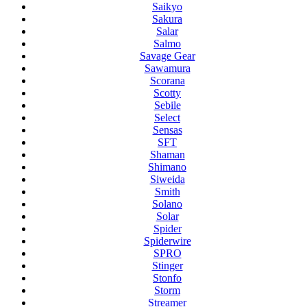
Saikyo
Sakura
Salar
Salmo
Savage Gear
Sawamura
Scorana
Scotty
Sebile
Select
Sensas
SFT
Shaman
Shimano
Siweida
Smith
Solano
Solar
Spider
Spiderwire
SPRO
Stinger
Stonfo
Storm
Streamer