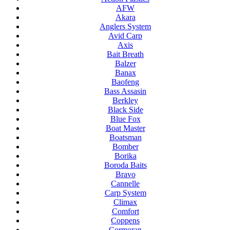
AFW
Akara
Anglers System
Avid Carp
Axis
Bait Breath
Balzer
Banax
Baofeng
Bass Assasin
Berkley
Black Side
Blue Fox
Boat Master
Boatsman
Bomber
Borika
Boroda Baits
Bravo
Cannelle
Carp System
Climax
Comfort
Coppens
Cormoran