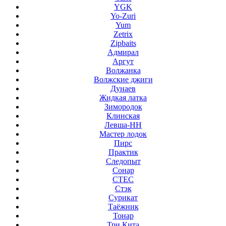
YGK
Yo-Zuri
Yum
Zetrix
Zipbaits
Адмирал
Аргут
Волжанка
Волжские джиги
Дунаев
Жидкая латка
Зимородок
Клинская
Левша-НН
Мастер лодок
Пирс
Практик
Следопыт
Сонар
СТЕС
Стэк
Сурикат
Таёжник
Тонар
Три Кита