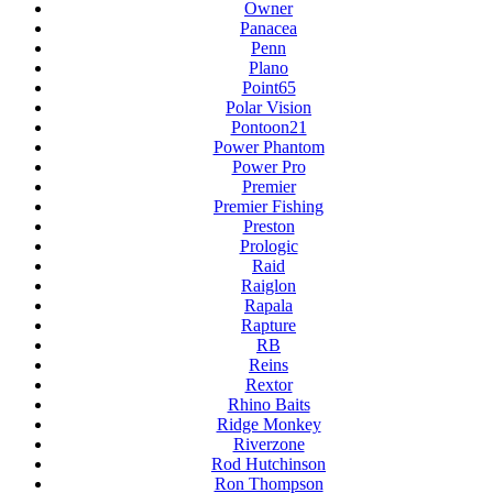
Owner
Panacea
Penn
Plano
Point65
Polar Vision
Pontoon21
Power Phantom
Power Pro
Premier
Premier Fishing
Preston
Prologic
Raid
Raiglon
Rapala
Rapture
RB
Reins
Rextor
Rhino Baits
Ridge Monkey
Riverzone
Rod Hutchinson
Ron Thompson