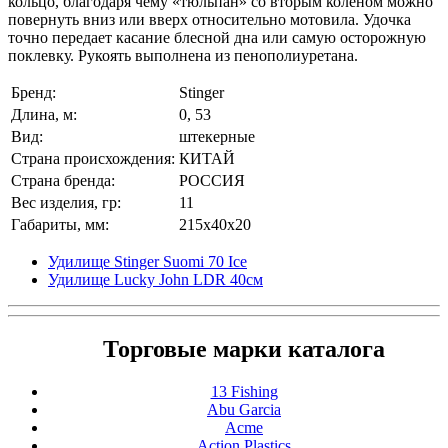
кольцо, благодаря чему «тюльпан» со вторым коленом можно
повернуть вниз или вверх относительно мотовила. Удочка
точно передает касание блесной дна или самую осторожную
поклевку. Рукоять выполнена из пенополиуретана.
Бренд:
Stinger
Длина, м:
0, 53
Вид:
штекерные
Страна происхождения:
КИТАЙ
Страна бренда:
РОССИЯ
Вес изделия, гр:
11
Габариты, мм:
215x40x20
Удилище Stinger Suomi 70 Ice
Удилище Lucky John LDR 40см
Торговые марки каталога
13 Fishing
Abu Garcia
Acme
Action Plastics