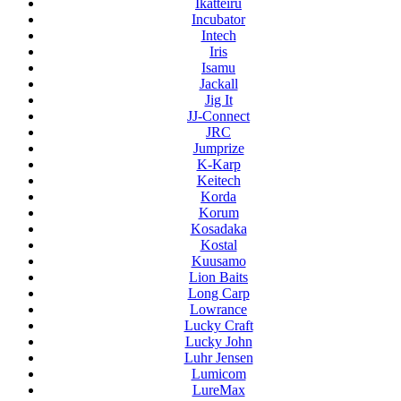
Ikatteiru
Incubator
Intech
Iris
Isamu
Jackall
Jig It
JJ-Connect
JRC
Jumprize
K-Karp
Keitech
Korda
Korum
Kosadaka
Kostal
Kuusamo
Lion Baits
Long Carp
Lowrance
Lucky Craft
Lucky John
Luhr Jensen
Lumicom
LureMax