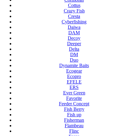
Cottus
Crazy Fish
Cresta
Cyberfishing
Daiwa
DAM
Decoy
Deeper
Delta
DM
Duo
Dynamite Baits
Ecogear
Ecopro
EFELE
ERS
Ever Green
Favorite
Feeder Concept
Fish Berry
Fish up
Fisherman
Flambeau
Flinc