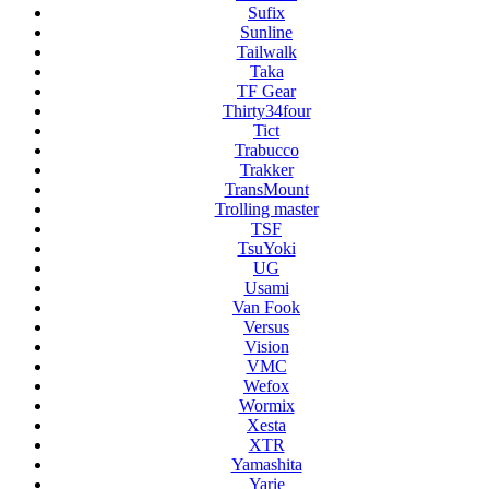
Sufix
Sunline
Tailwalk
Taka
TF Gear
Thirty34four
Tict
Trabucco
Trakker
TransMount
Trolling master
TSF
TsuYoki
UG
Usami
Van Fook
Versus
Vision
VMC
Wefox
Wormix
Xesta
XTR
Yamashita
Yarie