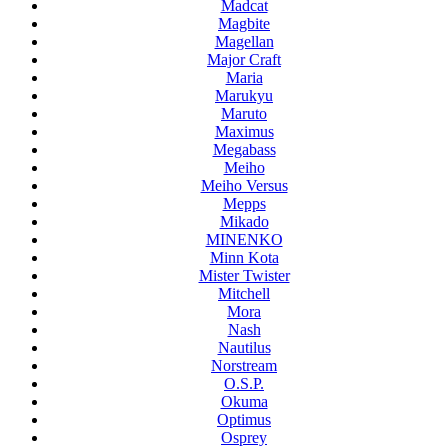
Madcat
Magbite
Magellan
Major Craft
Maria
Marukyu
Maruto
Maximus
Megabass
Meiho
Meiho Versus
Mepps
Mikado
MINENKO
Minn Kota
Mister Twister
Mitchell
Mora
Nash
Nautilus
Norstream
O.S.P.
Okuma
Optimus
Osprey