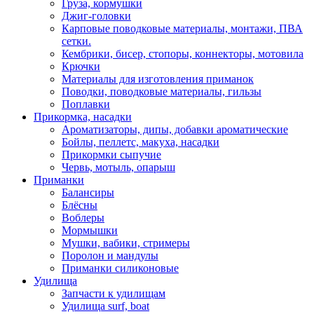
Груза, кормушки
Джиг-головки
Карповые поводковые материалы, монтажи, ПВА
сетки.
Кембрики, бисер, стопоры, коннекторы, мотовила
Крючки
Материалы для изготовления приманок
Поводки, поводковые материалы, гильзы
Поплавки
Прикормка, насадки
Ароматизаторы, дипы, добавки ароматические
Бойлы, пеллетс, макуха, насадки
Прикормки сыпучие
Червь, мотыль, опарыш
Приманки
Балансиры
Блёсны
Воблеры
Мормышки
Мушки, вабики, стримеры
Поролон и мандулы
Приманки силиконовые
Удилища
Запчасти к удилищам
Удилища surf, boat