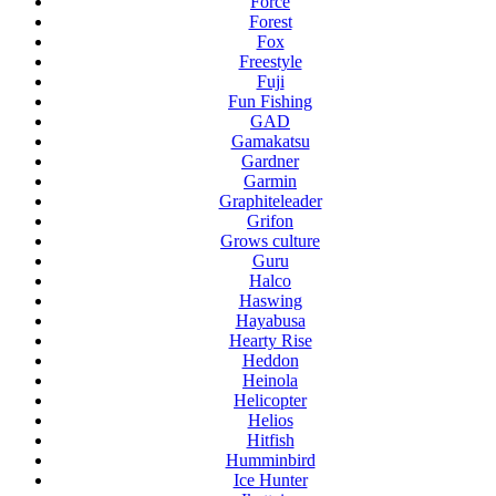
Force
Forest
Fox
Freestyle
Fuji
Fun Fishing
GAD
Gamakatsu
Gardner
Garmin
Graphiteleader
Grifon
Grows culture
Guru
Halco
Haswing
Hayabusa
Hearty Rise
Heddon
Heinola
Helicopter
Helios
Hitfish
Humminbird
Ice Hunter