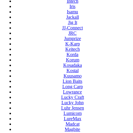
Intech
Iris
Isamu
Jackall
Jig It
JJ-Connect
JRC
Jumprize
K-Karp
Keitech
Korda
Korum
Kosadaka
Kostal
Kuusamo
Lion Baits
Long Carp
Lowrance
Lucky Craft
Lucky John
Luhr Jensen
Lumicom
LureMax
Madcat
Magbite