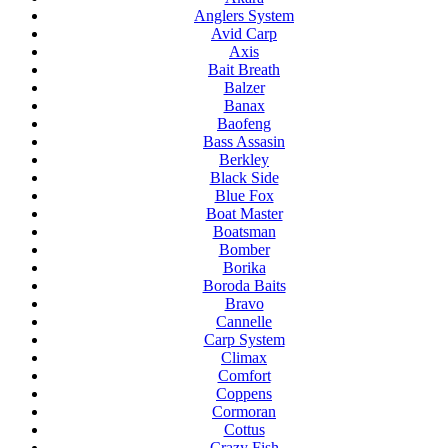
Anglers System
Avid Carp
Axis
Bait Breath
Balzer
Banax
Baofeng
Bass Assasin
Berkley
Black Side
Blue Fox
Boat Master
Boatsman
Bomber
Borika
Boroda Baits
Bravo
Cannelle
Carp System
Climax
Comfort
Coppens
Cormoran
Cottus
Crazy Fish