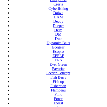
Cresta
Cyberfishing
Daiwa
DAM
Decoy
Deeper
Delta
DM
Duo
Dynamite Baits
Ecogear
Ecopro
EFELE
ERS
Ever Green
Favorite
Feeder Concept
Fish Berry
Fish up
Fisherman
Flambeau
Flinc
Force
Forest