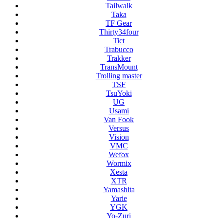
Tailwalk
Taka
TF Gear
Thirty34four
Tict
Trabucco
Trakker
TransMount
Trolling master
TSF
TsuYoki
UG
Usami
Van Fook
Versus
Vision
VMC
Wefox
Wormix
Xesta
XTR
Yamashita
Yarie
YGK
Yo-Zuri