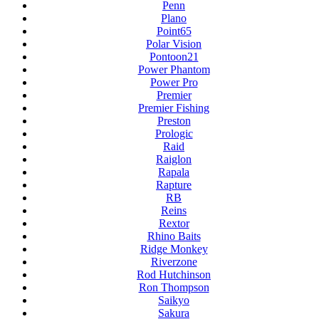
Penn
Plano
Point65
Polar Vision
Pontoon21
Power Phantom
Power Pro
Premier
Premier Fishing
Preston
Prologic
Raid
Raiglon
Rapala
Rapture
RB
Reins
Rextor
Rhino Baits
Ridge Monkey
Riverzone
Rod Hutchinson
Ron Thompson
Saikyo
Sakura