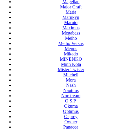
Magellan
Major Craft
Maria
Marukyu
Maruto
Maximus
Megabass
Meiho
Meiho Versus
Mepps
Mikado
MINENKO
Minn Kota
Mister Twister
Mitchell
Mora
Nash
Nautilus
Norstream
O.S.P.
Okuma
Optimus
Osprey
Owner
Panacea