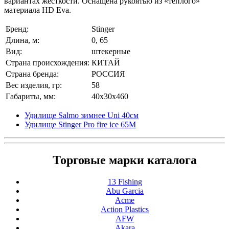
вариантах жесткости. Оснащена рукоятью из «теплого»
материала HD Eva.
Бренд:
Stinger
Длина, м:
0, 65
Вид:
штекерные
Страна происхождения:
КИТАЙ
Страна бренда:
РОССИЯ
Вес изделия, гр:
58
Габариты, мм:
40x30x460
Удилище Salmo зимнее Uni 40см
Удилище Stinger Pro fire ice 65M
Торговые марки каталога
13 Fishing
Abu Garcia
Acme
Action Plastics
AFW
Akara