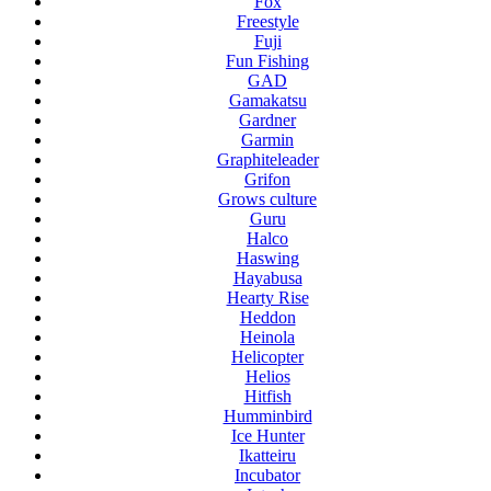
Fox
Freestyle
Fuji
Fun Fishing
GAD
Gamakatsu
Gardner
Garmin
Graphiteleader
Grifon
Grows culture
Guru
Halco
Haswing
Hayabusa
Hearty Rise
Heddon
Heinola
Helicopter
Helios
Hitfish
Humminbird
Ice Hunter
Ikatteiru
Incubator