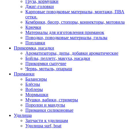
Груза, кормушки
Джиг-головки
Карповые поводковые материалы, монтажи, ПВА
сетки.
Кембрики, бисер, стопоры, коннекторы, мотовила
Крючки
Материалы для изготовления приманок
Поводки, поводковые материалы, гильзы
Поплавки
Прикормка, насадки
Ароматизаторы, дипы, добавки ароматические
Бойлы, пеллетс, макуха, насадки
Прикормки сыпучие
Червь, мотыль, опарыш
Приманки
Балансиры
Блёсны
Воблеры
Мормышки
Мушки, вабики, стримеры
Поролон и мандулы
Приманки силиконовые
Удилища
Запчасти к удилищам
Удилища surf, boat