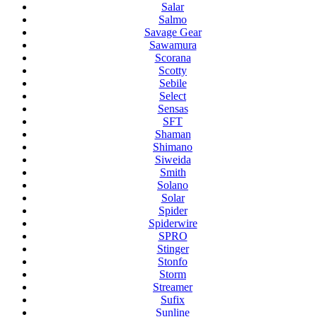
Salar
Salmo
Savage Gear
Sawamura
Scorana
Scotty
Sebile
Select
Sensas
SFT
Shaman
Shimano
Siweida
Smith
Solano
Solar
Spider
Spiderwire
SPRO
Stinger
Stonfo
Storm
Streamer
Sufix
Sunline