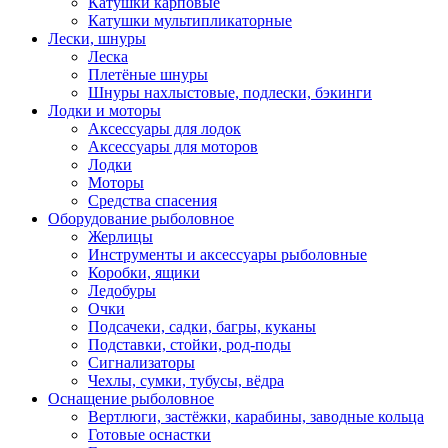
Катушки карповые
Катушки мультипликаторные
Лески, шнуры
Леска
Плетёные шнуры
Шнуры нахлыстовые, подлески, бэкинги
Лодки и моторы
Аксессуары для лодок
Аксессуары для моторов
Лодки
Моторы
Средства спасения
Оборудование рыболовное
Жерлицы
Инструменты и аксессуары рыболовные
Коробки, ящики
Ледобуры
Очки
Подсачеки, садки, багры, куканы
Подставки, стойки, род-поды
Сигнализаторы
Чехлы, сумки, тубусы, вёдра
Оснащение рыболовное
Вертлюги, застёжки, карабины, заводные кольца
Готовые оснастки