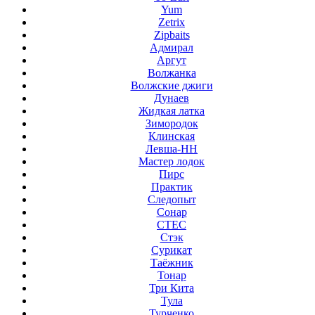
Yum
Zetrix
Zipbaits
Адмирал
Аргут
Волжанка
Волжские джиги
Дунаев
Жидкая латка
Зимородок
Клинская
Левша-НН
Мастер лодок
Пирс
Практик
Следопыт
Сонар
СТЕС
Стэк
Сурикат
Таёжник
Тонар
Три Кита
Тула
Турченко