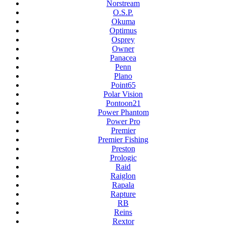
Norstream
O.S.P.
Okuma
Optimus
Osprey
Owner
Panacea
Penn
Plano
Point65
Polar Vision
Pontoon21
Power Phantom
Power Pro
Premier
Premier Fishing
Preston
Prologic
Raid
Raiglon
Rapala
Rapture
RB
Reins
Rextor