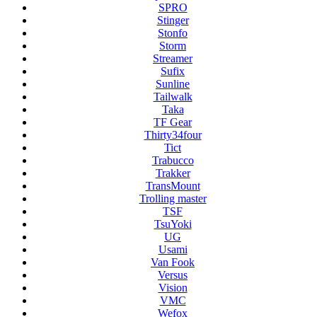
SPRO
Stinger
Stonfo
Storm
Streamer
Sufix
Sunline
Tailwalk
Taka
TF Gear
Thirty34four
Tict
Trabucco
Trakker
TransMount
Trolling master
TSF
TsuYoki
UG
Usami
Van Fook
Versus
Vision
VMC
Wefox