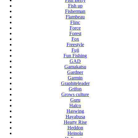
Fish Berry
Fish up
Fisherman
Flambeau
Flinc
Force
Forest
Fox
Freestyle
Fuji
Fun Fishing
GAD
Gamakatsu
Gardner
Garmin
Graphiteleader
Grifon
Grows culture
Guru
Halco
Haswing
Hayabusa
Hearty Rise
Heddon
Heinola