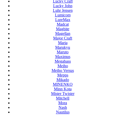
Lucky Craft
Lucky John
Luhr Jensen
Lumicom
LureMax
Madcat
Magbite
Magellan
Major Craft
Maria
Marukyu
Maruto
Maximus
Megabass
Meiho
Meiho Versus
Mepps
Mikado
MINENKO
Minn Kota
Mister Twister
Mitchell
Mora
Nash
Nautilus