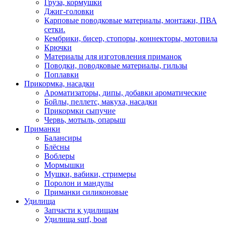
Груза, кормушки
Джиг-головки
Карповые поводковые материалы, монтажи, ПВА
сетки.
Кембрики, бисер, стопоры, коннекторы, мотовила
Крючки
Материалы для изготовления приманок
Поводки, поводковые материалы, гильзы
Поплавки
Прикормка, насадки
Ароматизаторы, дипы, добавки ароматические
Бойлы, пеллетс, макуха, насадки
Прикормки сыпучие
Червь, мотыль, опарыш
Приманки
Балансиры
Блёсны
Воблеры
Мормышки
Мушки, вабики, стримеры
Поролон и мандулы
Приманки силиконовые
Удилища
Запчасти к удилищам
Удилища surf, boat