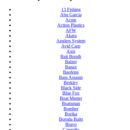
13 Fishing
Abu Garcia
Acme
Action Plastics
AFW
Akara
Anglers System
Avid Carp
Axis
Bait Breath
Balzer
Banax
Baofeng
Bass Assasin
Berkley
Black Side
Blue Fox
Boat Master
Boatsman
Bomber
Borika
Boroda Baits
Bravo
Cannelle