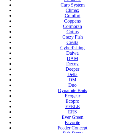
Carp System
Climax
Comfort
Coppens
Cormoran
Cottus
Crazy Fish
Cresta
Cyberfishing
Daiwa
DAM
Decoy
Deeper
Delta
DM
Duo
Dynamite Baits
Ecogear
Ecopro
EFELE
ERS
Ever Green
Favorite
Feeder Concept