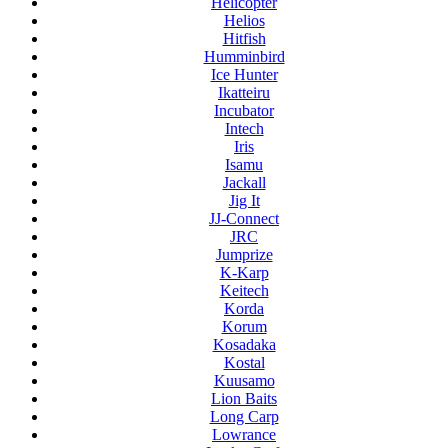
Helicopter
Helios
Hitfish
Humminbird
Ice Hunter
Ikatteiru
Incubator
Intech
Iris
Isamu
Jackall
Jig It
JJ-Connect
JRC
Jumprize
K-Karp
Keitech
Korda
Korum
Kosadaka
Kostal
Kuusamo
Lion Baits
Long Carp
Lowrance