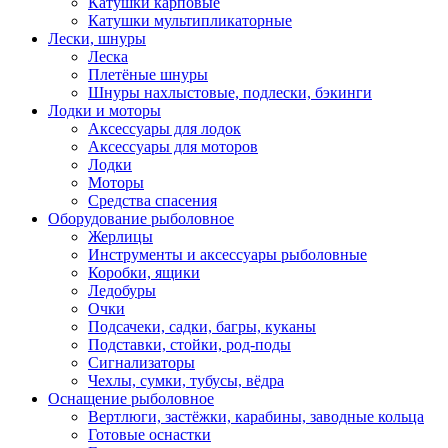
Катушки карповые
Катушки мультипликаторные
Лески, шнуры
Леска
Плетёные шнуры
Шнуры нахлыстовые, подлески, бэкинги
Лодки и моторы
Аксессуары для лодок
Аксессуары для моторов
Лодки
Моторы
Средства спасения
Оборудование рыболовное
Жерлицы
Инструменты и аксессуары рыболовные
Коробки, ящики
Ледобуры
Очки
Подсачеки, садки, багры, куканы
Подставки, стойки, род-поды
Сигнализаторы
Чехлы, сумки, тубусы, вёдра
Оснащение рыболовное
Вертлюги, застёжки, карабины, заводные кольца
Готовые оснастки