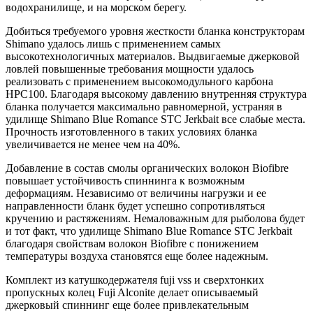
водохранилище, и на морском берегу.
Добиться требуемого уровня жесткости бланка конструкторам
Shimano удалось лишь с применением самых
высокотехнологичных материалов. Выдвигаемые джерковой
ловлей повышенные требования мощности удалось
реализовать с применением высокомодульного карбона
HPC100. Благодаря высокому давлению внутренняя структура
бланка получается максимально равномерной, устраняя в
удилище Shimano Blue Romance STC Jerkbait все слабые места.
Прочность изготовленного в таких условиях бланка
увеличивается не менее чем на 40%.
Добавление в состав смолы органических волокон Biofibre
повышает устойчивость спиннинга к возможным
деформациям. Независимо от величины нагрузки и ее
направленности бланк будет успешно сопротивляться
кручению и растяжениям. Немаловажным для рыболова будет
и тот факт, что удилище Shimano Blue Romance STC Jerkbait
благодаря свойствам волокон Biofibre с понижением
температуры воздуха становятся еще более надежным.
Комплект из катушкодержателя fuji vss и сверхтонких
пропускных колец Fuji Alconite делает описываемый
джерковый спиннинг еще более привлекательным