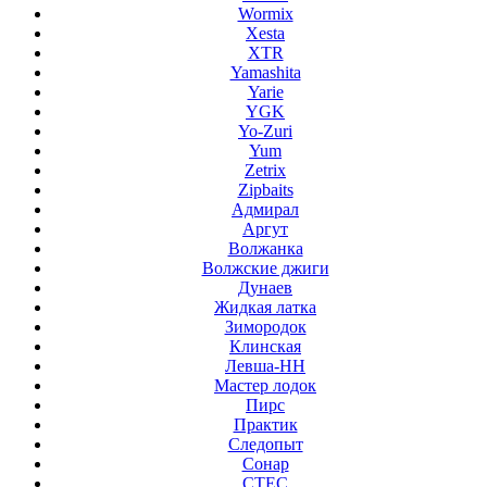
Wormix
Xesta
XTR
Yamashita
Yarie
YGK
Yo-Zuri
Yum
Zetrix
Zipbaits
Адмирал
Аргут
Волжанка
Волжские джиги
Дунаев
Жидкая латка
Зимородок
Клинская
Левша-НН
Мастер лодок
Пирс
Практик
Следопыт
Сонар
СТЕС