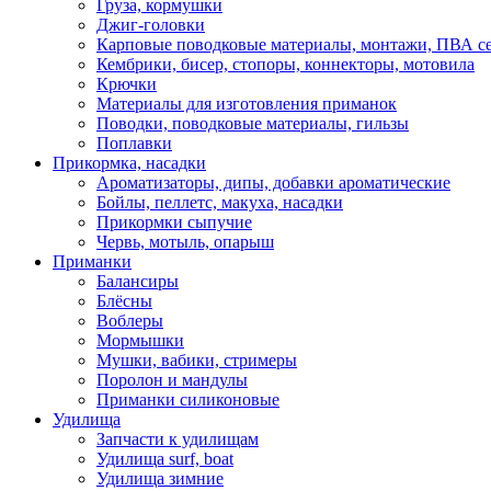
Груза, кормушки
Джиг-головки
Карповые поводковые материалы, монтажи, ПВА се
Кембрики, бисер, стопоры, коннекторы, мотовила
Крючки
Материалы для изготовления приманок
Поводки, поводковые материалы, гильзы
Поплавки
Прикормка, насадки
Ароматизаторы, дипы, добавки ароматические
Бойлы, пеллетс, макуха, насадки
Прикормки сыпучие
Червь, мотыль, опарыш
Приманки
Балансиры
Блёсны
Воблеры
Мормышки
Мушки, вабики, стримеры
Поролон и мандулы
Приманки силиконовые
Удилища
Запчасти к удилищам
Удилища surf, boat
Удилища зимние