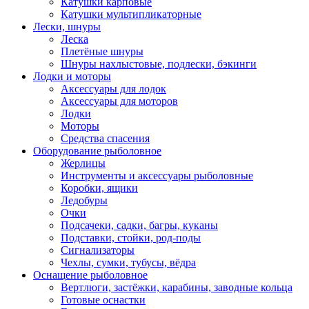
Катушки карповые
Катушки мультипликаторные
Лески, шнуры
Леска
Плетёные шнуры
Шнуры нахлыстовые, подлески, бэкинги
Лодки и моторы
Аксессуары для лодок
Аксессуары для моторов
Лодки
Моторы
Средства спасения
Оборудование рыболовное
Жерлицы
Инструменты и аксессуары рыболовные
Коробки, ящики
Ледобуры
Очки
Подсачеки, садки, багры, куканы
Подставки, стойки, род-поды
Сигнализаторы
Чехлы, сумки, тубусы, вёдра
Оснащение рыболовное
Вертлюги, застёжки, карабины, заводные кольца
Готовые оснастки