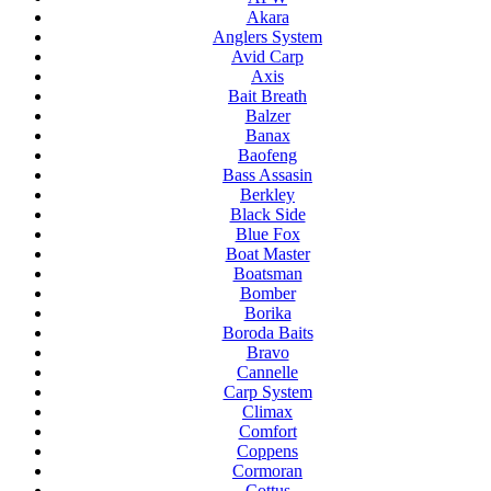
Akara
Anglers System
Avid Carp
Axis
Bait Breath
Balzer
Banax
Baofeng
Bass Assasin
Berkley
Black Side
Blue Fox
Boat Master
Boatsman
Bomber
Borika
Boroda Baits
Bravo
Cannelle
Carp System
Climax
Comfort
Coppens
Cormoran
Cottus