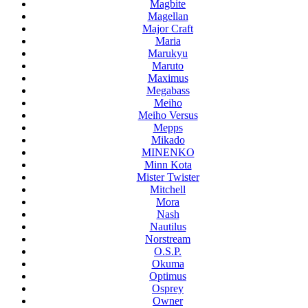
Magbite
Magellan
Major Craft
Maria
Marukyu
Maruto
Maximus
Megabass
Meiho
Meiho Versus
Mepps
Mikado
MINENKO
Minn Kota
Mister Twister
Mitchell
Mora
Nash
Nautilus
Norstream
O.S.P.
Okuma
Optimus
Osprey
Owner