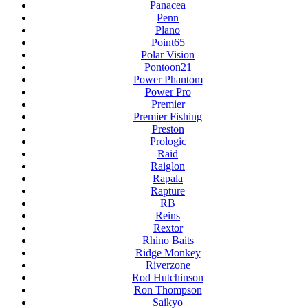
Panacea
Penn
Plano
Point65
Polar Vision
Pontoon21
Power Phantom
Power Pro
Premier
Premier Fishing
Preston
Prologic
Raid
Raiglon
Rapala
Rapture
RB
Reins
Rextor
Rhino Baits
Ridge Monkey
Riverzone
Rod Hutchinson
Ron Thompson
Saikyo