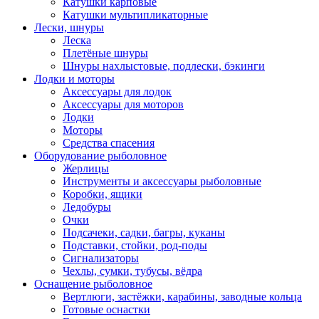
Катушки карповые
Катушки мультипликаторные
Лески, шнуры
Леска
Плетёные шнуры
Шнуры нахлыстовые, подлески, бэкинги
Лодки и моторы
Аксессуары для лодок
Аксессуары для моторов
Лодки
Моторы
Средства спасения
Оборудование рыболовное
Жерлицы
Инструменты и аксессуары рыболовные
Коробки, ящики
Ледобуры
Очки
Подсачеки, садки, багры, куканы
Подставки, стойки, род-поды
Сигнализаторы
Чехлы, сумки, тубусы, вёдра
Оснащение рыболовное
Вертлюги, застёжки, карабины, заводные кольца
Готовые оснастки