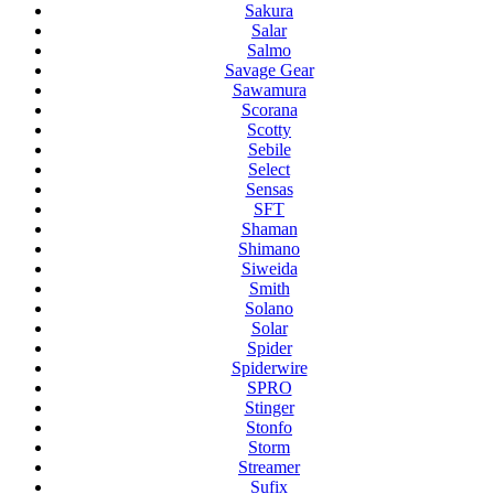
Sakura
Salar
Salmo
Savage Gear
Sawamura
Scorana
Scotty
Sebile
Select
Sensas
SFT
Shaman
Shimano
Siweida
Smith
Solano
Solar
Spider
Spiderwire
SPRO
Stinger
Stonfo
Storm
Streamer
Sufix