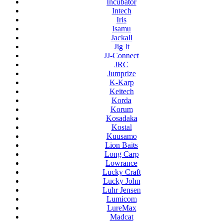
Incubator
Intech
Iris
Isamu
Jackall
Jig It
JJ-Connect
JRC
Jumprize
K-Karp
Keitech
Korda
Korum
Kosadaka
Kostal
Kuusamo
Lion Baits
Long Carp
Lowrance
Lucky Craft
Lucky John
Luhr Jensen
Lumicom
LureMax
Madcat