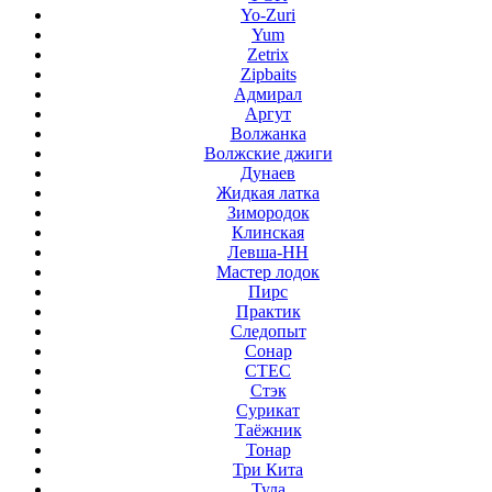
Yo-Zuri
Yum
Zetrix
Zipbaits
Адмирал
Аргут
Волжанка
Волжские джиги
Дунаев
Жидкая латка
Зимородок
Клинская
Левша-НН
Мастер лодок
Пирс
Практик
Следопыт
Сонар
СТЕС
Стэк
Сурикат
Таёжник
Тонар
Три Кита
Тула