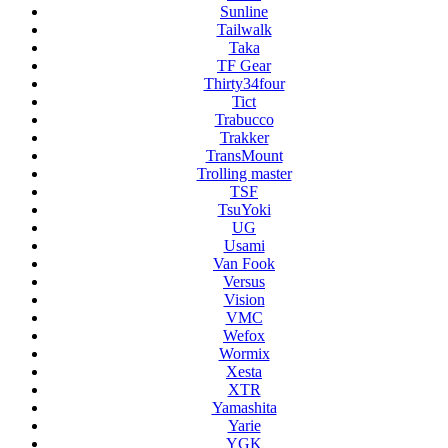
Sunline
Tailwalk
Taka
TF Gear
Thirty34four
Tict
Trabucco
Trakker
TransMount
Trolling master
TSF
TsuYoki
UG
Usami
Van Fook
Versus
Vision
VMC
Wefox
Wormix
Xesta
XTR
Yamashita
Yarie
YGK