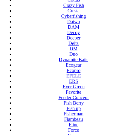
Crazy Fish
Cresta
Cyberfishing
Daiwa
DAM
Decoy
Deeper
Delta
DM
Duo
Dynamite Baits
Ecogear
Ecopro
EFELE
ERS
Ever Green
Favorite
Feeder Concept
Fish Berry
Fish up
Fisherman
Flambeau
Flinc
Force