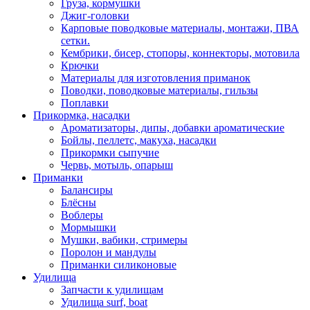
Груза, кормушки
Джиг-головки
Карповые поводковые материалы, монтажи, ПВА
сетки.
Кембрики, бисер, стопоры, коннекторы, мотовила
Крючки
Материалы для изготовления приманок
Поводки, поводковые материалы, гильзы
Поплавки
Прикормка, насадки
Ароматизаторы, дипы, добавки ароматические
Бойлы, пеллетс, макуха, насадки
Прикормки сыпучие
Червь, мотыль, опарыш
Приманки
Балансиры
Блёсны
Воблеры
Мормышки
Мушки, вабики, стримеры
Поролон и мандулы
Приманки силиконовые
Удилища
Запчасти к удилищам
Удилища surf, boat