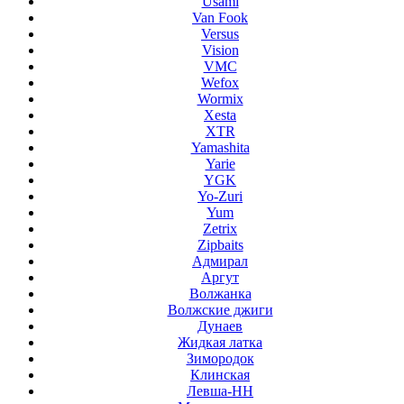
Usami
Van Fook
Versus
Vision
VMC
Wefox
Wormix
Xesta
XTR
Yamashita
Yarie
YGK
Yo-Zuri
Yum
Zetrix
Zipbaits
Адмирал
Аргут
Волжанка
Волжские джиги
Дунаев
Жидкая латка
Зимородок
Клинская
Левша-НН