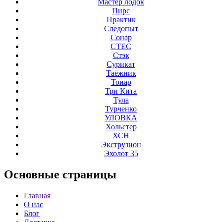
Мастер лодок
Пирс
Практик
Следопыт
Сонар
СТЕС
Стэк
Сурикат
Таёжник
Тонар
Три Кита
Тула
Турченко
УЛОВКА
Хольстер
ХСН
Экструзион
Эхолот 35
Основные
страницы
Главная
О нас
Блог