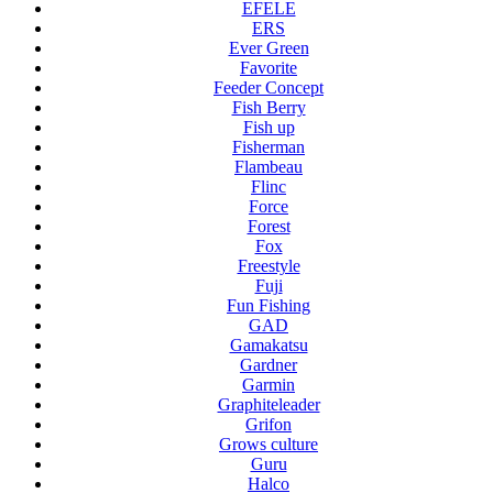
EFELE
ERS
Ever Green
Favorite
Feeder Concept
Fish Berry
Fish up
Fisherman
Flambeau
Flinc
Force
Forest
Fox
Freestyle
Fuji
Fun Fishing
GAD
Gamakatsu
Gardner
Garmin
Graphiteleader
Grifon
Grows culture
Guru
Halco