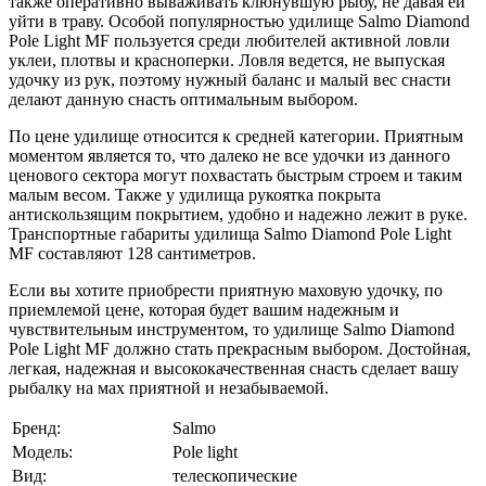
также оперативно вываживать клюнувшую рыбу, не давая ей
уйти в траву. Особой популярностью удилище Salmo Diamond
Pole Light MF пользуется среди любителей активной ловли
уклеи, плотвы и красноперки. Ловля ведется, не выпуская
удочку из рук, поэтому нужный баланс и малый вес снасти
делают данную снасть оптимальным выбором.
По цене удилище относится к средней категории. Приятным
моментом является то, что далеко не все удочки из данного
ценового сектора могут похвастать быстрым строем и таким
малым весом. Также у удилища рукоятка покрыта
антискользящим покрытием, удобно и надежно лежит в руке.
Транспортные габариты удилища Salmo Diamond Pole Light
MF составляют 128 сантиметров.
Если вы хотите приобрести приятную маховую удочку, по
приемлемой цене, которая будет вашим надежным и
чувствительным инструментом, то удилище Salmo Diamond
Pole Light MF должно стать прекрасным выбором. Достойная,
легкая, надежная и высококачественная снасть сделает вашу
рыбалку на мах приятной и незабываемой.
Бренд:
Salmo
Модель:
Pole light
Вид:
телескопические