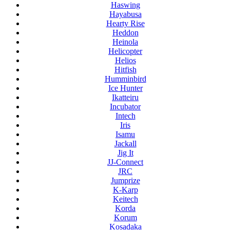
Haswing
Hayabusa
Hearty Rise
Heddon
Heinola
Helicopter
Helios
Hitfish
Humminbird
Ice Hunter
Ikatteiru
Incubator
Intech
Iris
Isamu
Jackall
Jig It
JJ-Connect
JRC
Jumprize
K-Karp
Keitech
Korda
Korum
Kosadaka