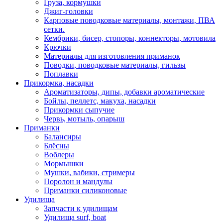
Груза, кормушки
Джиг-головки
Карповые поводковые материалы, монтажи, ПВА
сетки.
Кембрики, бисер, стопоры, коннекторы, мотовила
Крючки
Материалы для изготовления приманок
Поводки, поводковые материалы, гильзы
Поплавки
Прикормка, насадки
Ароматизаторы, дипы, добавки ароматические
Бойлы, пеллетс, макуха, насадки
Прикормки сыпучие
Червь, мотыль, опарыш
Приманки
Балансиры
Блёсны
Воблеры
Мормышки
Мушки, вабики, стримеры
Поролон и мандулы
Приманки силиконовые
Удилища
Запчасти к удилищам
Удилища surf, boat