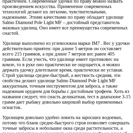
практичней. Современные удочки по праву можно назвать
произведением искусства. Применение современных
технологий делают их легкими, чувствительными,
надежными. Этими качествами по праву обладает удилище
Salmo Diamond Pole Light MF – достойный представитель
маховых удилищ. Оно имеет все преимущества современных
снастей.
Удилище выполнено из углеволокна марки IM7 . Вес у удочки
действительно приятен: при длине 5 метров он составляет
всего 215 граммов, а при длине 7 метров вес равен 405
граммам. Если учесть, что удилище имеет противовес на
комле, то в руке оно практически не ощущается, и можно
держать удочку длительное время, практически не уставая.
Строй удилища средне-быстрый, а жесткость средняя, эти
свойства делают удилище Salmo Diamond Pole Light MF
аккуратным, точным инструментом для заброса, а также
надежным орудием для борьбы с достойным трофеем. Хоть из
названия следует, что снасть деликатная, тест в диапазоне 3-15
грамм дает рыбаку довольно широкий выбор применимых
оснасток.
Удилищем довольно удобно ловить на заросших водоемах,
потому что бланк средне-быстрого строя позволяет совершать
точные забросы в небольшие окна среди растительности, а