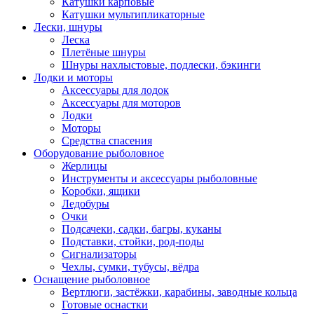
Катушки карповые
Катушки мультипликаторные
Лески, шнуры
Леска
Плетёные шнуры
Шнуры нахлыстовые, подлески, бэкинги
Лодки и моторы
Аксессуары для лодок
Аксессуары для моторов
Лодки
Моторы
Средства спасения
Оборудование рыболовное
Жерлицы
Инструменты и аксессуары рыболовные
Коробки, ящики
Ледобуры
Очки
Подсачеки, садки, багры, куканы
Подставки, стойки, род-поды
Сигнализаторы
Чехлы, сумки, тубусы, вёдра
Оснащение рыболовное
Вертлюги, застёжки, карабины, заводные кольца
Готовые оснастки