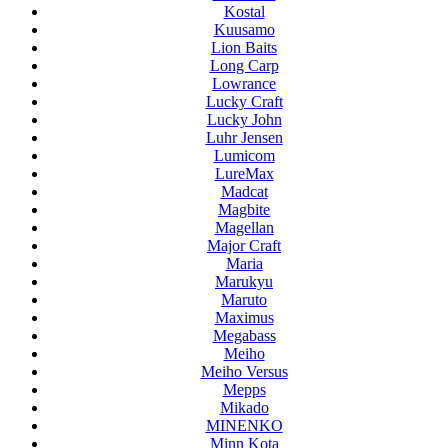
Kostal
Kuusamo
Lion Baits
Long Carp
Lowrance
Lucky Craft
Lucky John
Luhr Jensen
Lumicom
LureMax
Madcat
Magbite
Magellan
Major Craft
Maria
Marukyu
Maruto
Maximus
Megabass
Meiho
Meiho Versus
Mepps
Mikado
MINENKO
Minn Kota