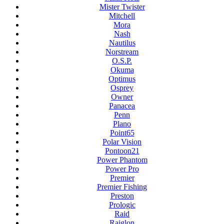
Mister Twister
Mitchell
Mora
Nash
Nautilus
Norstream
O.S.P.
Okuma
Optimus
Osprey
Owner
Panacea
Penn
Plano
Point65
Polar Vision
Pontoon21
Power Phantom
Power Pro
Premier
Premier Fishing
Preston
Prologic
Raid
Raiglon