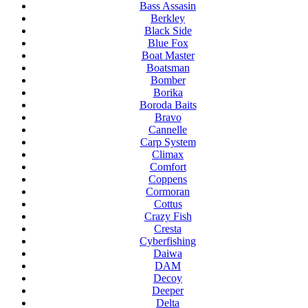
Bass Assasin
Berkley
Black Side
Blue Fox
Boat Master
Boatsman
Bomber
Borika
Boroda Baits
Bravo
Cannelle
Carp System
Climax
Comfort
Coppens
Cormoran
Cottus
Crazy Fish
Cresta
Cyberfishing
Daiwa
DAM
Decoy
Deeper
Delta