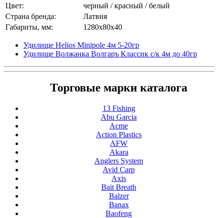
Цвет:
черный / красный / белый
Страна бренда:
Латвия
Габариты, мм:
1280x80x40
Удилище Helios Minipole 4м 5-20гр
Удилище Волжанка Волгаръ Классик с/к 4м до 40гр
Торговые марки каталога
13 Fishing
Abu Garcia
Acme
Action Plastics
AFW
Akara
Anglers System
Avid Carp
Axis
Bait Breath
Balzer
Banax
Baofeng