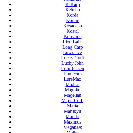
K-Karp
Keitech
Korda
Korum
Kosadaka
Kostal
Kuusamo
Lion Baits
Long Carp
Lowrance
Lucky Craft
Lucky John
Luhr Jensen
Lumicom
LureMax
Madcat
Magbite
Magellan
Major Craft
Maria
Marukyu
Maruto
Maximus
Megabass
Meiho