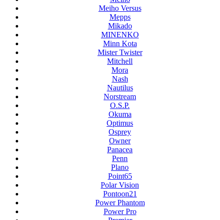
Meiho Versus
Mepps
Mikado
MINENKO
Minn Kota
Mister Twister
Mitchell
Mora
Nash
Nautilus
Norstream
O.S.P.
Okuma
Optimus
Osprey
Owner
Panacea
Penn
Plano
Point65
Polar Vision
Pontoon21
Power Phantom
Power Pro