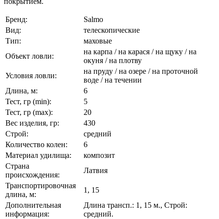
покрытием.
Бренд:
Salmo
Вид:
телескопические
Тип:
маховые
на карпа / на карася / на щуку / на
Объект ловли:
окуня / на плотву
на пруду / на озере / на проточной
Условия ловли:
воде / на течении
Длина, м:
6
Тест, гр (min):
5
Тест, гр (max):
20
Вес изделия, гр:
430
Строй:
средний
Количество колен:
6
Материал удилища:
композит
Страна
Латвия
происхождения:
Транспортировочная
1, 15
длина, м:
Дополнительная
Длина трансп.: 1, 15 м., Строй:
информация:
средний.