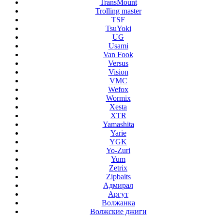
TransMount
Trolling master
TSF
TsuYoki
UG
Usami
Van Fook
Versus
Vision
VMC
Wefox
Wormix
Xesta
XTR
Yamashita
Yarie
YGK
Yo-Zuri
Yum
Zetrix
Zipbaits
Адмирал
Аргут
Волжанка
Волжские джиги