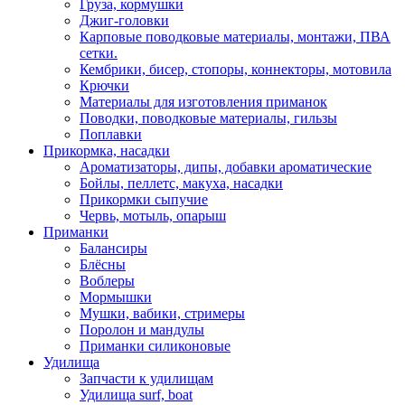
Груза, кормушки
Джиг-головки
Карповые поводковые материалы, монтажи, ПВА
сетки.
Кембрики, бисер, стопоры, коннекторы, мотовила
Крючки
Материалы для изготовления приманок
Поводки, поводковые материалы, гильзы
Поплавки
Прикормка, насадки
Ароматизаторы, дипы, добавки ароматические
Бойлы, пеллетс, макуха, насадки
Прикормки сыпучие
Червь, мотыль, опарыш
Приманки
Балансиры
Блёсны
Воблеры
Мормышки
Мушки, вабики, стримеры
Поролон и мандулы
Приманки силиконовые
Удилища
Запчасти к удилищам
Удилища surf, boat