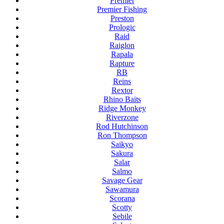
Premier
Premier Fishing
Preston
Prologic
Raid
Raiglon
Rapala
Rapture
RB
Reins
Rextor
Rhino Baits
Ridge Monkey
Riverzone
Rod Hutchinson
Ron Thompson
Saikyo
Sakura
Salar
Salmo
Savage Gear
Sawamura
Scorana
Scotty
Sebile