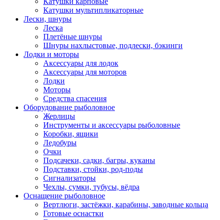
Катушки карповые
Катушки мультипликаторные
Лески, шнуры
Леска
Плетёные шнуры
Шнуры нахлыстовые, подлески, бэкинги
Лодки и моторы
Аксессуары для лодок
Аксессуары для моторов
Лодки
Моторы
Средства спасения
Оборудование рыболовное
Жерлицы
Инструменты и аксессуары рыболовные
Коробки, ящики
Ледобуры
Очки
Подсачеки, садки, багры, куканы
Подставки, стойки, род-поды
Сигнализаторы
Чехлы, сумки, тубусы, вёдра
Оснащение рыболовное
Вертлюги, застёжки, карабины, заводные кольца
Готовые оснастки