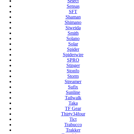
Select
Sensas
SFT
Shaman
Shimano
Siweida
Smith
Solano
Solar
Spider
Spiderwire
SPRO
Stinger
Stonfo
Storm
Streamer
Sufix
Sunline
Tailwalk
Taka
TF Gear
Thirty34four
Tict
Trabucco
Trakker