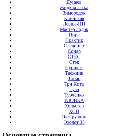
Дунаев
Жидкая латка
Зимородок
Клинская
Левша-НН
Мастер лодок
Пирс
Практик
Следопыт
Сонар
СТЕС
Стэк
Сурикат
Таёжник
Тонар
Три Кита
Тула
Турченко
УЛОВКА
Хольстер
ХСН
Экструзион
Эхолот 35
Основные
страницы