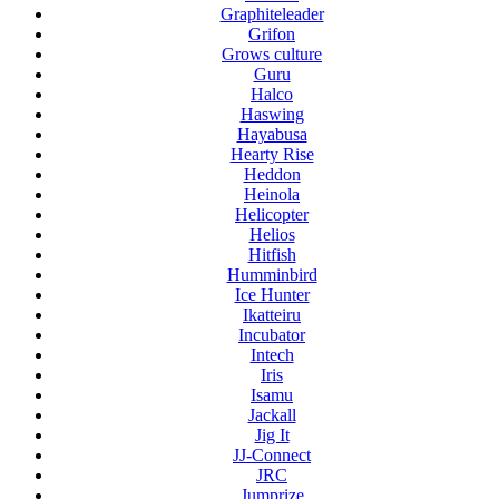
Graphiteleader
Grifon
Grows culture
Guru
Halco
Haswing
Hayabusa
Hearty Rise
Heddon
Heinola
Helicopter
Helios
Hitfish
Humminbird
Ice Hunter
Ikatteiru
Incubator
Intech
Iris
Isamu
Jackall
Jig It
JJ-Connect
JRC
Jumprize