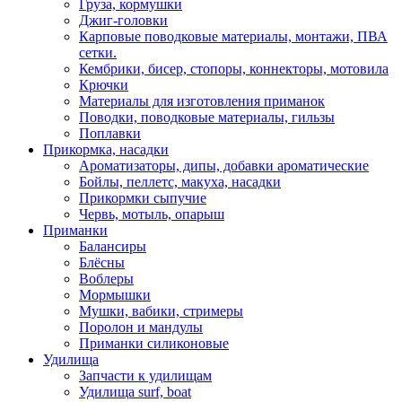
Груза, кормушки
Джиг-головки
Карповые поводковые материалы, монтажи, ПВА
сетки.
Кембрики, бисер, стопоры, коннекторы, мотовила
Крючки
Материалы для изготовления приманок
Поводки, поводковые материалы, гильзы
Поплавки
Прикормка, насадки
Ароматизаторы, дипы, добавки ароматические
Бойлы, пеллетс, макуха, насадки
Прикормки сыпучие
Червь, мотыль, опарыш
Приманки
Балансиры
Блёсны
Воблеры
Мормышки
Мушки, вабики, стримеры
Поролон и мандулы
Приманки силиконовые
Удилища
Запчасти к удилищам
Удилища surf, boat