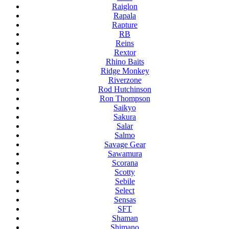
Raiglon
Rapala
Rapture
RB
Reins
Rextor
Rhino Baits
Ridge Monkey
Riverzone
Rod Hutchinson
Ron Thompson
Saikyo
Sakura
Salar
Salmo
Savage Gear
Sawamura
Scorana
Scotty
Sebile
Select
Sensas
SFT
Shaman
Shimano