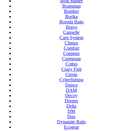
Boat Master
Boatsman
Bomber
Borika
Boroda Baits
Bravo
Cannelle
Carp System
Climax
Comfort
Coppens
Cormoran
Cottus
Crazy Fish
Cresta
Cyberfishing
Daiwa
DAM
Decoy
Deeper
Delta
DM
Duo
Dynamite Baits
Ecogear