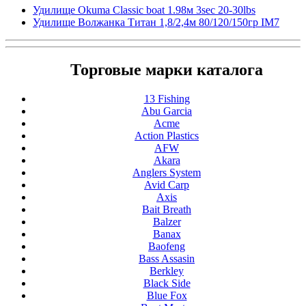
Удилище Okuma Classic boat 1.98м 3sec 20-30lbs
Удилище Волжанка Титан 1,8/2,4м 80/120/150гр IM7
Торговые марки каталога
13 Fishing
Abu Garcia
Acme
Action Plastics
AFW
Akara
Anglers System
Avid Carp
Axis
Bait Breath
Balzer
Banax
Baofeng
Bass Assasin
Berkley
Black Side
Blue Fox