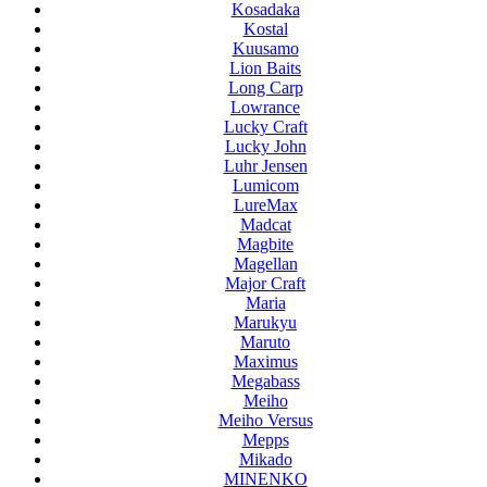
Kosadaka
Kostal
Kuusamo
Lion Baits
Long Carp
Lowrance
Lucky Craft
Lucky John
Luhr Jensen
Lumicom
LureMax
Madcat
Magbite
Magellan
Major Craft
Maria
Marukyu
Maruto
Maximus
Megabass
Meiho
Meiho Versus
Mepps
Mikado
MINENKO