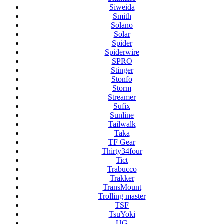
Siweida
Smith
Solano
Solar
Spider
Spiderwire
SPRO
Stinger
Stonfo
Storm
Streamer
Sufix
Sunline
Tailwalk
Taka
TF Gear
Thirty34four
Tict
Trabucco
Trakker
TransMount
Trolling master
TSF
TsuYoki
UG