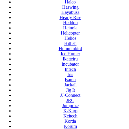
Halco
Haswing
Hayabusa
Hearty Rise
Heddon
Heinola
Helicopter
Helios
Hitfish
Humminbird
Ice Hunter
Ikatteiru
Incubator
Intech
Iris
Isamu
Jackall
Jig It
JJ-Connect
JRC
Jumprize
K-Karp
Keitech
Korda
Korum