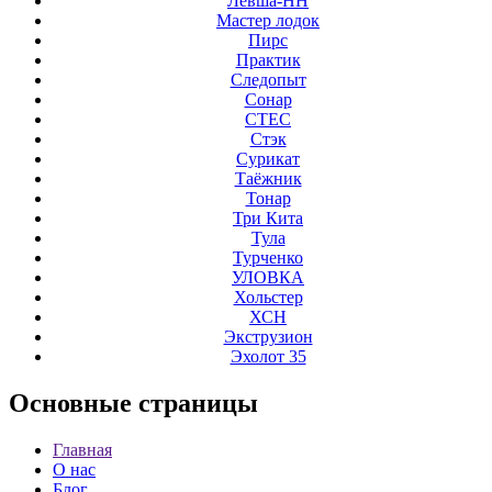
Левша-НН
Мастер лодок
Пирс
Практик
Следопыт
Сонар
СТЕС
Стэк
Сурикат
Таёжник
Тонар
Три Кита
Тула
Турченко
УЛОВКА
Хольстер
ХСН
Экструзион
Эхолот 35
Основные
страницы
Главная
О нас
Блог