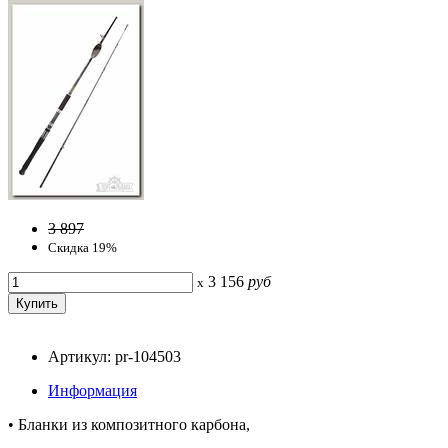
3 897
Скидка 19%
3 156
руб
x
Артикул: pr-104503
Информация
• Бланки из композитного карбона,