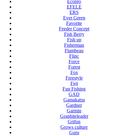
Ecopro
EFELE
ERS
Ever Green
Favorite
Feeder Concept
Fish Berry
Fish up
Fisherman
Flambeau
Flinc
Force
Forest
Fox
Freestyle
Fuji
Fun Fishing
GAD
Gamakatsu
Gardner
Garmin
Graphiteleader
Grifon
Grows culture
Guru