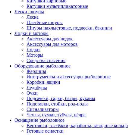
Катушки карповые
Катушки мультипликаторные
Лески, шнуры
Леска
Плетёные шнуры
Шнуры нахлыстовые, подлески, бэкинги
Лодки и моторы
Аксессуары для лодок
Аксессуары для моторов
Лодки
Моторы
Средства спасения
Оборудование рыболовное
Жерлицы
Инструменты и аксессуары рыболовные
Коробки, ящики
Ледобуры
Очки
Подсачеки, садки, багры, куканы
Подставки, стойки, род-поды
Сигнализаторы
Чехлы, сумки, тубусы, вёдра
Оснащение рыболовное
Вертлюги, застёжки, карабины, заводные кольца
Готовые оснастки