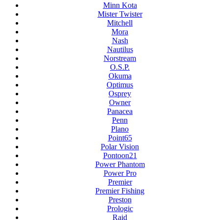
Minn Kota
Mister Twister
Mitchell
Mora
Nash
Nautilus
Norstream
O.S.P.
Okuma
Optimus
Osprey
Owner
Panacea
Penn
Plano
Point65
Polar Vision
Pontoon21
Power Phantom
Power Pro
Premier
Premier Fishing
Preston
Prologic
Raid