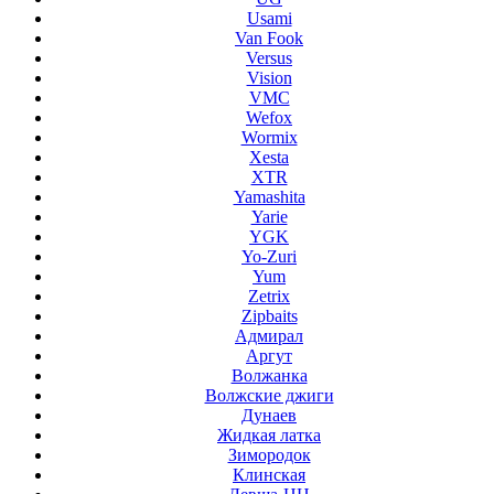
Usami
Van Fook
Versus
Vision
VMC
Wefox
Wormix
Xesta
XTR
Yamashita
Yarie
YGK
Yo-Zuri
Yum
Zetrix
Zipbaits
Адмирал
Аргут
Волжанка
Волжские джиги
Дунаев
Жидкая латка
Зимородок
Клинская