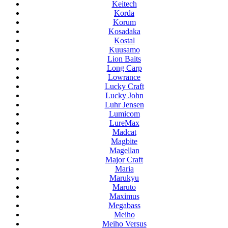
Keitech
Korda
Korum
Kosadaka
Kostal
Kuusamo
Lion Baits
Long Carp
Lowrance
Lucky Craft
Lucky John
Luhr Jensen
Lumicom
LureMax
Madcat
Magbite
Magellan
Major Craft
Maria
Marukyu
Maruto
Maximus
Megabass
Meiho
Meiho Versus