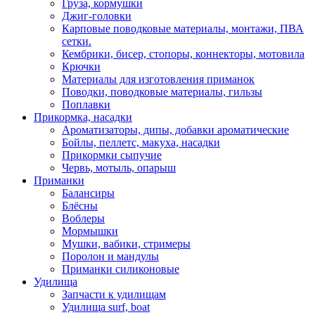
Груза, кормушки
Джиг-головки
Карповые поводковые материалы, монтажи, ПВА
сетки.
Кембрики, бисер, стопоры, коннекторы, мотовила
Крючки
Материалы для изготовления приманок
Поводки, поводковые материалы, гильзы
Поплавки
Прикормка, насадки
Ароматизаторы, дипы, добавки ароматические
Бойлы, пеллетс, макуха, насадки
Прикормки сыпучие
Червь, мотыль, опарыш
Приманки
Балансиры
Блёсны
Воблеры
Мормышки
Мушки, вабики, стримеры
Поролон и мандулы
Приманки силиконовые
Удилища
Запчасти к удилищам
Удилища surf, boat