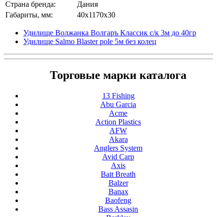
Страна бренда:
Дания
Габариты, мм:
40x1170x30
Удилище Волжанка Волгаръ Классик с/к 3м до 40гр
Удилище Salmo Blaster pole 5м без колец
Торговые марки каталога
13 Fishing
Abu Garcia
Acme
Action Plastics
AFW
Akara
Anglers System
Avid Carp
Axis
Bait Breath
Balzer
Banax
Baofeng
Bass Assasin