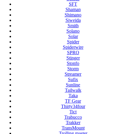
SFT
Shaman
Shimano
Siweida
Smith
Solano
Solar
Spider
Spiderwire
SPRO
Stinger
Stonfo
Storm
Streamer
Sufix
Sunline
Tailwalk
Taka
TF Gear
Thirty34four
Tict
Trabucco
Trakker
TransMount
Trolling master