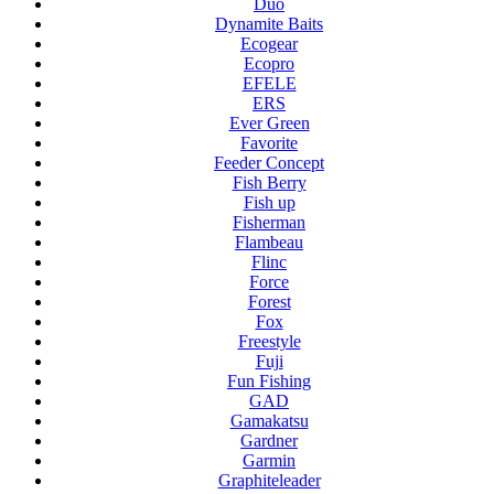
Duo
Dynamite Baits
Ecogear
Ecopro
EFELE
ERS
Ever Green
Favorite
Feeder Concept
Fish Berry
Fish up
Fisherman
Flambeau
Flinc
Force
Forest
Fox
Freestyle
Fuji
Fun Fishing
GAD
Gamakatsu
Gardner
Garmin
Graphiteleader