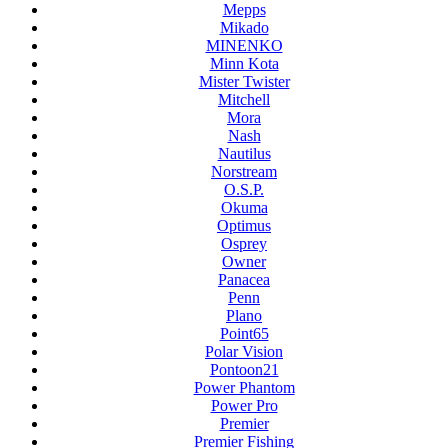
Mepps
Mikado
MINENKO
Minn Kota
Mister Twister
Mitchell
Mora
Nash
Nautilus
Norstream
O.S.P.
Okuma
Optimus
Osprey
Owner
Panacea
Penn
Plano
Point65
Polar Vision
Pontoon21
Power Phantom
Power Pro
Premier
Premier Fishing