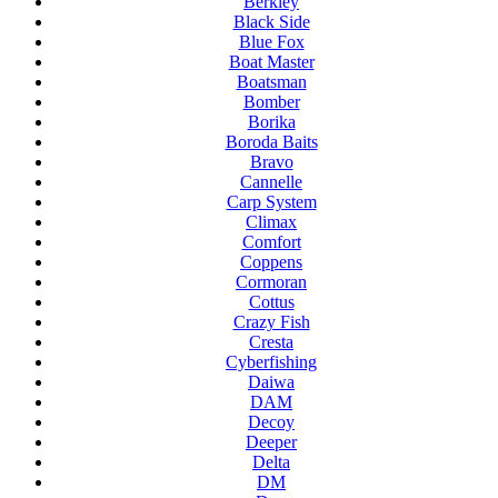
Berkley
Black Side
Blue Fox
Boat Master
Boatsman
Bomber
Borika
Boroda Baits
Bravo
Cannelle
Carp System
Climax
Comfort
Coppens
Cormoran
Cottus
Crazy Fish
Cresta
Cyberfishing
Daiwa
DAM
Decoy
Deeper
Delta
DM