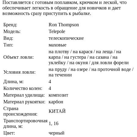
Поставляется с готовым поплавком, крючком и леской, что
обеспечивает легкость в обращение для новичков и дает
возможность сразу приступить к рыбалке.
Бренд:
Ron Thompson
Модель:
Telepole
Вид:
телескопические
Тип:
маховые
на плотву / на карася / на леща / на
Объект ловли:
карпа / на густера / на сазана / на
уклейку / на окуня / для ловли форели
на пруду / на озере / на проточной воде /
Условия ловли:
на течении
Длина, м:
4
Количество колен:
4
Материал удилища:
композит
Материал рукоятки:
карбон
Страна
КИТАЙ
происхождения:
Транспортировочная
1, 16
длина, м:
Цвет:
черный