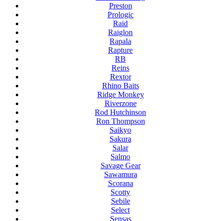
Preston
Prologic
Raid
Raiglon
Rapala
Rapture
RB
Reins
Rextor
Rhino Baits
Ridge Monkey
Riverzone
Rod Hutchinson
Ron Thompson
Saikyo
Sakura
Salar
Salmo
Savage Gear
Sawamura
Scorana
Scotty
Sebile
Select
Sensas