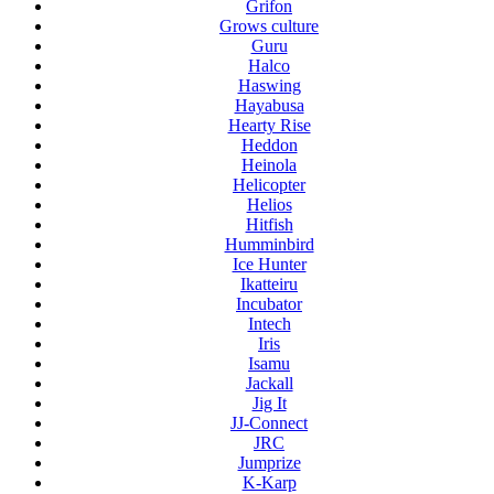
Grifon
Grows culture
Guru
Halco
Haswing
Hayabusa
Hearty Rise
Heddon
Heinola
Helicopter
Helios
Hitfish
Humminbird
Ice Hunter
Ikatteiru
Incubator
Intech
Iris
Isamu
Jackall
Jig It
JJ-Connect
JRC
Jumprize
K-Karp