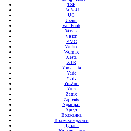
TSF
TsuYoki
UG
Usami
Van Fook
Versus
Vision
VMC
Wefox
Wormix
Xesta
XTR
Yamashita
Yarie
YGK
Yo-Zuri
Yum
Zetrix
Zipbaits
Адмирал
Аргут
Волжанка
Волжские джиги
Дунаев
Жидкая латка