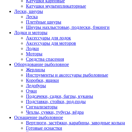
Катушки карповые
Катушки мультипликаторные
Лески, шнуры
Леска
Плетёные шнуры
Шнуры нахлыстовые, подлески, бэкинги
Лодки и моторы
Аксессуары для лодок
Аксессуары для моторов
Лодки
Моторы
Средства спасения
Оборудование рыболовное
Жерлицы
Инструменты и аксессуары рыболовные
Коробки, ящики
Ледобуры
Очки
Подсачеки, садки, багры, куканы
Подставки, стойки, род-поды
Сигнализаторы
Чехлы, сумки, тубусы, вёдра
Оснащение рыболовное
Вертлюги, застёжки, карабины, заводные кольца
Готовые оснастки