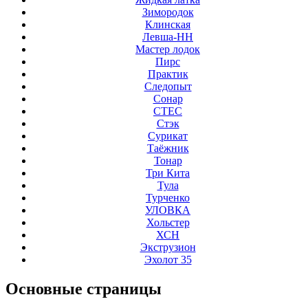
Зимородок
Клинская
Левша-НН
Мастер лодок
Пирс
Практик
Следопыт
Сонар
СТЕС
Стэк
Сурикат
Таёжник
Тонар
Три Кита
Тула
Турченко
УЛОВКА
Хольстер
ХСН
Экструзион
Эхолот 35
Основные
страницы