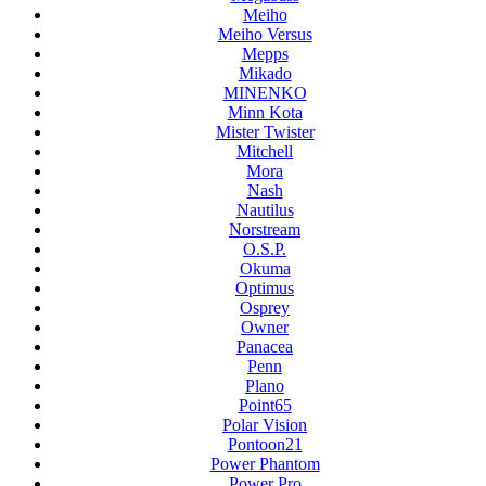
Meiho
Meiho Versus
Mepps
Mikado
MINENKO
Minn Kota
Mister Twister
Mitchell
Mora
Nash
Nautilus
Norstream
O.S.P.
Okuma
Optimus
Osprey
Owner
Panacea
Penn
Plano
Point65
Polar Vision
Pontoon21
Power Phantom
Power Pro