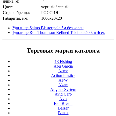
длина, м:
Цвет:
черный / серый
Страна бренда:
РОССИЯ
Габариты, мм:
1600x20x20
Удилище Salmo Blaster pole 5м без колец
Удилище Ron Thompson Refined TelePole 400см 4сек
Торговые марки каталога
13 Fishing
Abu Garcia
Acme
Action Plastics
AFW
Akara
Anglers System
Avid Carp
Axis
Bait Breath
Balzer
Banax