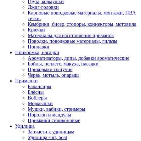
Груза, кормушки
Джиг-головки
Карповые поводковые материалы, монтажи, ПВА
сетки.
Кембрики, бисер, стопоры, коннекторы, мотовила
Крючки
Материалы для изготовления приманок
Поводки, поводковые материалы, гильзы
Поплавки
Прикормка, насадки
Ароматизаторы, дипы, добавки ароматические
Бойлы, пеллетс, макуха, насадки
Прикормки сыпучие
Червь, мотыль, опарыш
Приманки
Балансиры
Блёсны
Воблеры
Мормышки
Мушки, вабики, стримеры
Поролон и мандулы
Приманки силиконовые
Удилища
Запчасти к удилищам
Удилища surf, boat