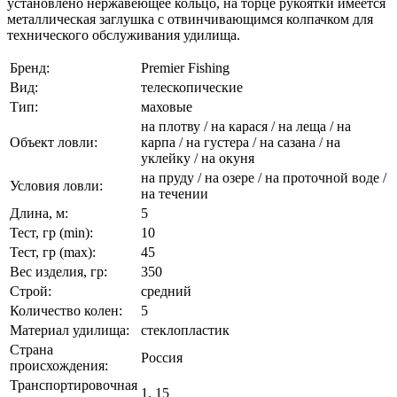
установлено нержавеющее кольцо, на торце рукоятки имеется
металлическая заглушка с отвинчивающимся колпачком для
технического обслуживания удилища.
Бренд:
Premier Fishing
Вид:
телескопические
Тип:
маховые
на плотву / на карася / на леща / на
Объект ловли:
карпа / на густера / на сазана / на
уклейку / на окуня
на пруду / на озере / на проточной воде /
Условия ловли:
на течении
Длина, м:
5
Тест, гр (min):
10
Тест, гр (max):
45
Вес изделия, гр:
350
Строй:
средний
Количество колен:
5
Материал удилища:
стеклопластик
Страна
Россия
происхождения:
Транспортировочная
1, 15