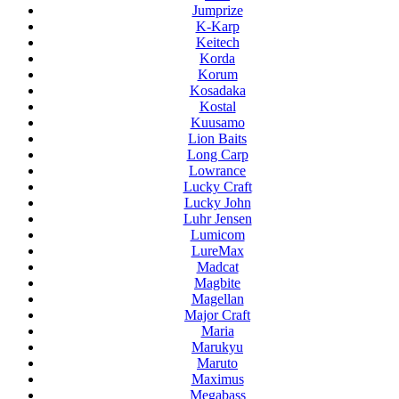
Jumprize
K-Karp
Keitech
Korda
Korum
Kosadaka
Kostal
Kuusamo
Lion Baits
Long Carp
Lowrance
Lucky Craft
Lucky John
Luhr Jensen
Lumicom
LureMax
Madcat
Magbite
Magellan
Major Craft
Maria
Marukyu
Maruto
Maximus
Megabass