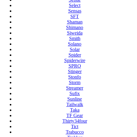
Select
Sensas
SFT
Shaman
Shimano
Siweida
Smith
Solano
Solar
Spider
Spiderwire
SPRO
Stinger
Stonfo
Storm
Streamer
Sufix
Sunline
Tailwalk
Taka
TF Gear
Thirty34four
Tict
Trabucco