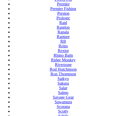
Premier
Premier Fishing
Preston
Prologic
Raid
Raiglon
Rapala
Rapture
RB
Reins
Rextor
Rhino Baits
Ridge Monkey
Riverzone
Rod Hutchinson
Ron Thompson
Saikyo
Sakura
Salar
Salmo
Savage Gear
Sawamura
Scorana
Scotty
Sebile