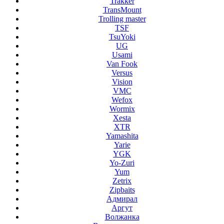
Trakker
TransMount
Trolling master
TSF
TsuYoki
UG
Usami
Van Fook
Versus
Vision
VMC
Wefox
Wormix
Xesta
XTR
Yamashita
Yarie
YGK
Yo-Zuri
Yum
Zetrix
Zipbaits
Адмирал
Аргут
Волжанка