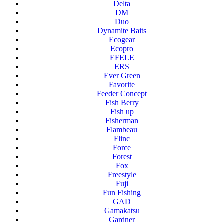
Delta
DM
Duo
Dynamite Baits
Ecogear
Ecopro
EFELE
ERS
Ever Green
Favorite
Feeder Concept
Fish Berry
Fish up
Fisherman
Flambeau
Flinc
Force
Forest
Fox
Freestyle
Fuji
Fun Fishing
GAD
Gamakatsu
Gardner