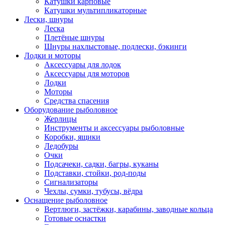
Катушки карповые
Катушки мультипликаторные
Лески, шнуры
Леска
Плетёные шнуры
Шнуры нахлыстовые, подлески, бэкинги
Лодки и моторы
Аксессуары для лодок
Аксессуары для моторов
Лодки
Моторы
Средства спасения
Оборудование рыболовное
Жерлицы
Инструменты и аксессуары рыболовные
Коробки, ящики
Ледобуры
Очки
Подсачеки, садки, багры, куканы
Подставки, стойки, род-поды
Сигнализаторы
Чехлы, сумки, тубусы, вёдра
Оснащение рыболовное
Вертлюги, застёжки, карабины, заводные кольца
Готовые оснастки