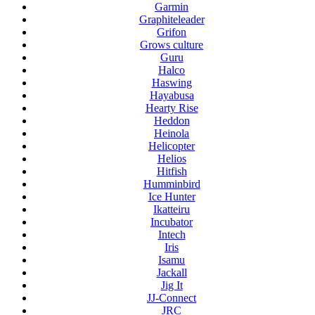
Garmin
Graphiteleader
Grifon
Grows culture
Guru
Halco
Haswing
Hayabusa
Hearty Rise
Heddon
Heinola
Helicopter
Helios
Hitfish
Humminbird
Ice Hunter
Ikatteiru
Incubator
Intech
Iris
Isamu
Jackall
Jig It
JJ-Connect
JRC