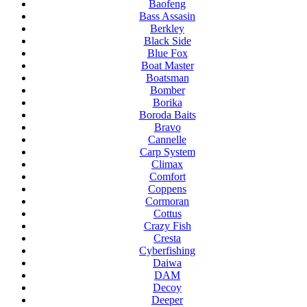
Baofeng
Bass Assasin
Berkley
Black Side
Blue Fox
Boat Master
Boatsman
Bomber
Borika
Boroda Baits
Bravo
Cannelle
Carp System
Climax
Comfort
Coppens
Cormoran
Cottus
Crazy Fish
Cresta
Cyberfishing
Daiwa
DAM
Decoy
Deeper