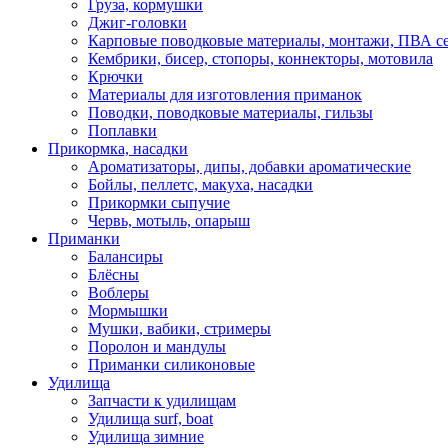
Груза, кормушки
Джиг-головки
Карповые поводковые материалы, монтажи, ПВА се
Кембрики, бисер, стопоры, коннекторы, мотовила
Крючки
Материалы для изготовления приманок
Поводки, поводковые материалы, гильзы
Поплавки
Прикормка, насадки
Ароматизаторы, дипы, добавки ароматические
Бойлы, пеллетс, макуха, насадки
Прикормки сыпучие
Червь, мотыль, опарыш
Приманки
Балансиры
Блёсны
Воблеры
Мормышки
Мушки, вабики, стримеры
Поролон и мандулы
Приманки силиконовые
Удилища
Запчасти к удилищам
Удилища surf, boat
Удилища зимние