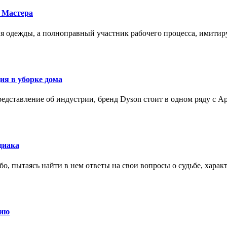
 Мастера
для одежды, а полноправный участник рабочего процесса, имит
ия в уборке дома
редставление об индустрии, бренд Dyson стоит в одном ряду с Ap
диака
о, пытаясь найти в нем ответы на свои вопросы о судьбе, харак
нию