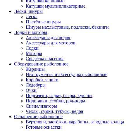
Катушки карповые
Катушки мультипликаторные
Лески, шнуры
Леска
Плетёные шнуры
Шнуры нахлыстовые, подлески, бэкинги
Лодки и моторы
Аксессуары для лодок
Аксессуары для моторов
Лодки
Моторы
Средства спасения
Оборудование рыболовное
Жерлицы
Инструменты и аксессуары рыболовные
Коробки, ящики
Ледобуры
Очки
Подсачеки, садки, багры, куканы
Подставки, стойки, род-поды
Сигнализаторы
Чехлы, сумки, тубусы, вёдра
Оснащение рыболовное
Вертлюги, застёжки, карабины, заводные кольца
Готовые оснастки