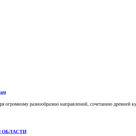
там
ря огромному разнообразию направлений, сочетанию древней к
Й ОБЛАСТИ