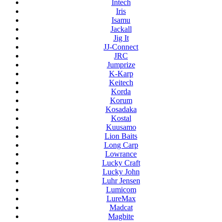
Intech
Iris
Isamu
Jackall
Jig It
JJ-Connect
JRC
Jumprize
K-Karp
Keitech
Korda
Korum
Kosadaka
Kostal
Kuusamo
Lion Baits
Long Carp
Lowrance
Lucky Craft
Lucky John
Luhr Jensen
Lumicom
LureMax
Madcat
Magbite