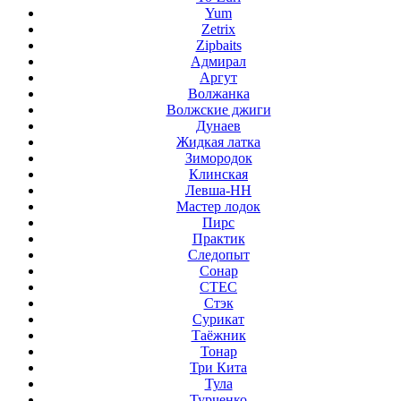
Yum
Zetrix
Zipbaits
Адмирал
Аргут
Волжанка
Волжские джиги
Дунаев
Жидкая латка
Зимородок
Клинская
Левша-НН
Мастер лодок
Пирс
Практик
Следопыт
Сонар
СТЕС
Стэк
Сурикат
Таёжник
Тонар
Три Кита
Тула
Турченко