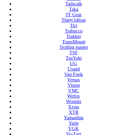
Tailwalk
Taka
TF Gear
Thirty34four
Tict
Trabucco
Trakker
TransMount
Trolling master
TSF
TsuYoki
UG
Usami
Van Fook
Versus
Vision
VMC
Wefox
Wormix
Xesta
XTR
Yamashita
Yarie
YGK
Yo-Zuri