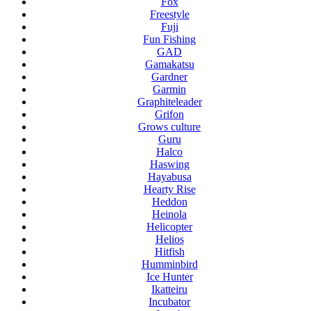
Fox
Freestyle
Fuji
Fun Fishing
GAD
Gamakatsu
Gardner
Garmin
Graphiteleader
Grifon
Grows culture
Guru
Halco
Haswing
Hayabusa
Hearty Rise
Heddon
Heinola
Helicopter
Helios
Hitfish
Humminbird
Ice Hunter
Ikatteiru
Incubator