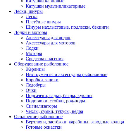
Катушки карповые
Катушки мультипликаторные
Лески, шнуры
Леска
Плетёные шнуры
Шнуры нахлыстовые, подлески, бэкинги
Лодки и моторы
Аксессуары для лодок
Аксессуары для моторов
Лодки
Моторы
Средства спасения
Оборудование рыболовное
Жерлицы
Инструменты и аксессуары рыболовные
Коробки, ящики
Ледобуры
Очки
Подсачеки, садки, багры, куканы
Подставки, стойки, род-поды
Сигнализаторы
Чехлы, сумки, тубусы, вёдра
Оснащение рыболовное
Вертлюги, застёжки, карабины, заводные кольца
Готовые оснастки