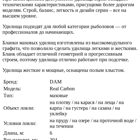
техническими характеристиками, присущими более дорогим
моделям. Строй, баланс, легкость и дизайн серии – все на
высшем уровне.
Удилища подходят для любой категории рыболовов — от
профессионалов до начинающих.
Бланки маховых удилищ изготовлены из высокомодульного
графита, что позволило сделать удилища легкими и жесткими.
Бланк обладает отличной геометрией и прогрессивным
строем, поэтому удилища отлично работают при подсечке.
Удилища жесткие и мощные, оснащены полым хлыстом.
Бренд:
DAM
Модель:
Real Carbon
Тип:
маховые
на плотву / на карася / на леща / на
Объект ловли:
карпа / на густера / на сазана / на
уклейку
на пруду / на озере / на проточной воде /
Условия ловли:
на течении
Длина, м:
6
Вес изделия, гр:
304