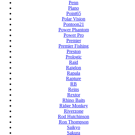
Penn
Plano
Point65
Polar Vision
Pontoon21
Power Phantom
Power Pro
Premier
Premier Fishing
Preston
Prologic
Raid
Raiglon
Rapala
Rapture
RB
Reins
Rextor
Rhino Baits
Ridge Monkey
Riverzone
Rod Hutchinson
Ron Thompson
Saikyo
Sakura