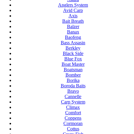
Anglers System
Avid Carp
Axis
Bait Breath
Balzer
Banax
Baofeng
Bass Assasin
Berkley
Black Side
Blue Fox
Boat Master
Boatsman
Bomber
Borika
Boroda Baits
Bravo
Cannelle
Carp System
Climax
Comfort
Coppens
Cormoran
Cottus