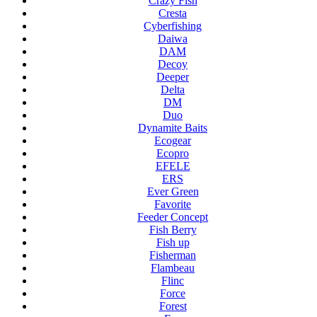
Crazy Fish
Cresta
Cyberfishing
Daiwa
DAM
Decoy
Deeper
Delta
DM
Duo
Dynamite Baits
Ecogear
Ecopro
EFELE
ERS
Ever Green
Favorite
Feeder Concept
Fish Berry
Fish up
Fisherman
Flambeau
Flinc
Force
Forest