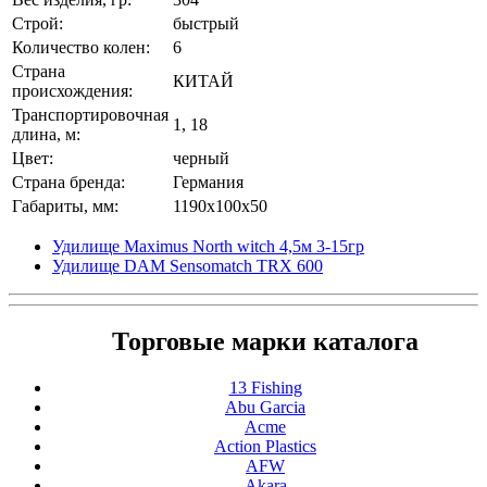
Строй:
быстрый
Количество колен:
6
Страна
КИТАЙ
происхождения:
Транспортировочная
1, 18
длина, м:
Цвет:
черный
Страна бренда:
Германия
Габариты, мм:
1190x100x50
Удилище Maximus North witch 4,5м 3-15гр
Удилище DAM Sensomatch TRX 600
Торговые марки каталога
13 Fishing
Abu Garcia
Acme
Action Plastics
AFW
Akara