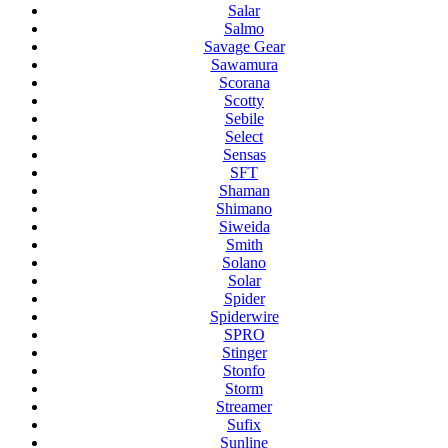
Salar
Salmo
Savage Gear
Sawamura
Scorana
Scotty
Sebile
Select
Sensas
SFT
Shaman
Shimano
Siweida
Smith
Solano
Solar
Spider
Spiderwire
SPRO
Stinger
Stonfo
Storm
Streamer
Sufix
Sunline