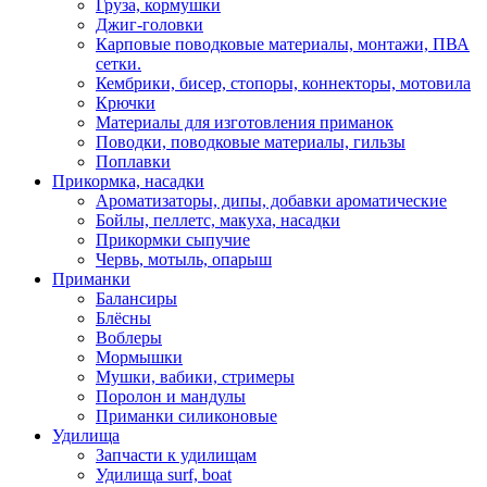
Груза, кормушки
Джиг-головки
Карповые поводковые материалы, монтажи, ПВА
сетки.
Кембрики, бисер, стопоры, коннекторы, мотовила
Крючки
Материалы для изготовления приманок
Поводки, поводковые материалы, гильзы
Поплавки
Прикормка, насадки
Ароматизаторы, дипы, добавки ароматические
Бойлы, пеллетс, макуха, насадки
Прикормки сыпучие
Червь, мотыль, опарыш
Приманки
Балансиры
Блёсны
Воблеры
Мормышки
Мушки, вабики, стримеры
Поролон и мандулы
Приманки силиконовые
Удилища
Запчасти к удилищам
Удилища surf, boat