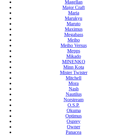
Magellan
Major Craft
Maria
Marukyu
Maruto
Maximus
Megabass
Meiho
Meiho Versus
Mepps
Mikado
MINENKO
Minn Kota
Mister Twister
Mitchell
Mora
Nash
Nautilus
Norstream
O.S.P.
Okuma
Optimus
Osprey
Owner
Panacea