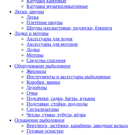
Катушки карповые
Катушки мультипликаторные
Лески, шнуры
Леска
Плетёные шнуры
Шнуры нахлыстовые, подлески, бэкинги
Лодки и моторы
Аксессуары для лодок
Аксессуары для моторов
Лодки
Моторы
Средства спасения
Оборудование рыболовное
Жерлицы
Инструменты и аксессуары рыболовные
Коробки, ящики
Ледобуры
Очки
Подсачеки, садки, багры, куканы
Подставки, стойки, род-поды
Сигнализаторы
Чехлы, сумки, тубусы, вёдра
Оснащение рыболовное
Вертлюги, застёжки, карабины, заводные кольца
Готовые оснастки