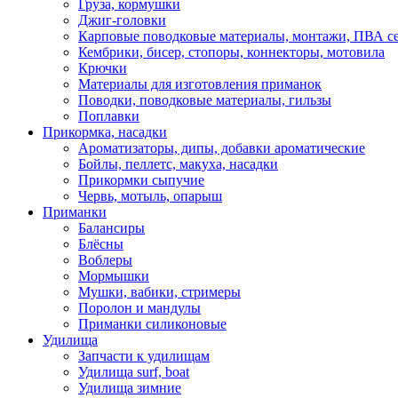
Груза, кормушки
Джиг-головки
Карповые поводковые материалы, монтажи, ПВА се
Кембрики, бисер, стопоры, коннекторы, мотовила
Крючки
Материалы для изготовления приманок
Поводки, поводковые материалы, гильзы
Поплавки
Прикормка, насадки
Ароматизаторы, дипы, добавки ароматические
Бойлы, пеллетс, макуха, насадки
Прикормки сыпучие
Червь, мотыль, опарыш
Приманки
Балансиры
Блёсны
Воблеры
Мормышки
Мушки, вабики, стримеры
Поролон и мандулы
Приманки силиконовые
Удилища
Запчасти к удилищам
Удилища surf, boat
Удилища зимние